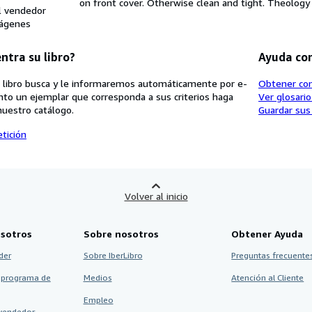
on front cover. Otherwise clean and tight. Theology 
l vendedor
ágenes
ntra su libro?
Ayuda co
 libro busca y le informaremos automáticamente por e-
Obtener co
nto un ejemplar que corresponda a sus criterios haga
Ver glosari
nuestro catálogo.
Guardar sus
tición
Volver al inicio
sotros
Sobre nosotros
Obtener Ayuda
der
Sobre IberLibro
Preguntas frecuentes
 programa de
Medios
Atención al Cliente
Empleo
vendedor