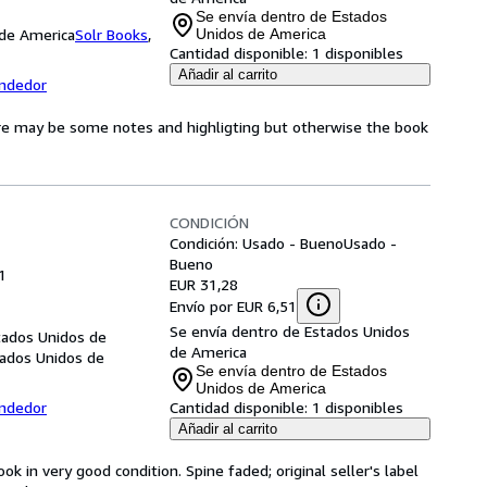
Se envía dentro de Estados
 de America
Solr Books
,
Unidos de America
Cantidad disponible:
1 disponibles
Añadir al carrito
endedor
here may be some notes and highligting but otherwise the book
CONDICIÓN
Condición: Usado - Bueno
Usado -
Bueno
1
EUR 31,28
Envío por EUR 6,51
Se envía dentro de Estados Unidos
tados Unidos de
de America
tados Unidos de
Se envía dentro de Estados
Unidos de America
endedor
Cantidad disponible:
1 disponibles
Añadir al carrito
k in very good condition. Spine faded; original seller's label