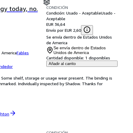
CONDICIÓN
gy today, no.
Condición: Usado - Aceptable
Usado -
Aceptable
EUR 36,64
Envío por EUR 2,60
Se envía dentro de Estados Unidos
de America
Se envía dentro de Estados
e America
Fables
Unidos de America
Cantidad disponible:
1 disponibles
Añadir al carrito
endedor
. Some shelf, storage or usage wear present. The binding is
nmarked. Individually inspected by Shadow. Thanks for
ghton
CONDICIÓN