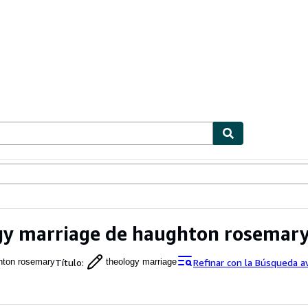
ionismo
Vendedores
Comenzar a vender
y marriage de haughton rosemar
Título
:
Refinar con la Búsqueda 
hton rosemary
theology marriage