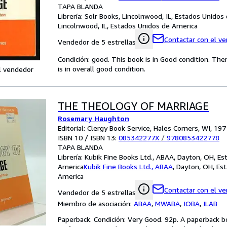
TAPA BLANDA
Librería:
Solr Books, Lincolnwood, IL, Estados Unidos
Lincolnwood, IL, Estados Unidos de America
Contactar con el v
Vendedor de 5 estrellas
Condición: good. This book is in Good condition. T
is in overall good condition.
l vendedor
THE THEOLOGY OF MARRIAGE
Rosemary Haughton
Editorial: Clergy Book Service, Hales Corners, WI, 197
ISBN 10 / ISBN 13:
085342277X
/
9780853422778
TAPA BLANDA
Librería:
Kubik Fine Books Ltd., ABAA, Dayton, OH, Es
America
Kubik Fine Books Ltd., ABAA
,
Dayton, OH, Es
America
Contactar con el v
Vendedor de 5 estrellas
Miembro de asociación:
ABAA
,
MWABA
,
IOBA
,
ILAB
Paperback. Condición: Very Good. 92p. A paperback boo