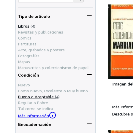
Tipo de artículo
Libros
(4)
Revistas y publicaciones
Cómics
Partituras
Arte, grabados y pósters
Fotografías
Mapas
Manuscritos y coleccionismo de papel
Condición
Imagen de
Nuevo
Como nuevo, Excelente o Muy bueno
Bueno o Aceptable
(4)
Regular o Pobre
Más infor
Tal como se indica
Descubre s
Más información
Encuadernación