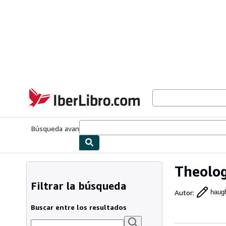
Pasar al contenido principal
IberLibro.com
Búsqueda avanzada
Colecciones
Libros antiguos
Arte y colecc
Theolog
Filtrar la búsqueda
Autor
:
haug
Buscar entre los resultados