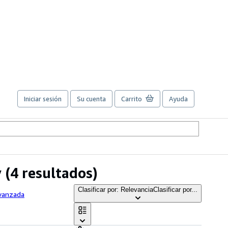
Iniciar sesión
Su cuenta
Carrito
Ayuda
y
(4 resultados)
Clasificar por: Relevancia
Clasificar por...
avanzada