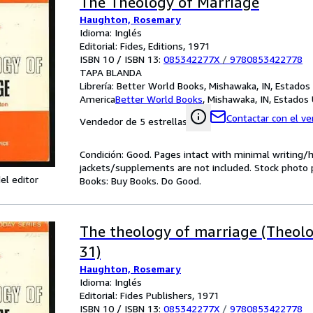
The Theology of Marriage
Haughton, Rosemary
Idioma: Inglés
Editorial: Fides, Editions, 1971
ISBN 10 / ISBN 13:
085342277X
/
9780853422778
TAPA BLANDA
Librería:
Better World Books, Mishawaka, IN, Estados
America
Better World Books
,
Mishawaka, IN, Estados
Contactar con el v
Vendedor de 5 estrellas
Condición: Good. Pages intact with minimal writing/
jackets/supplements are not included. Stock photo pr
el editor
Books: Buy Books. Do Good.
The theology of marriage (Theolo
31)
Haughton, Rosemary
Idioma: Inglés
Editorial: Fides Publishers, 1971
ISBN 10 / ISBN 13:
085342277X
/
9780853422778