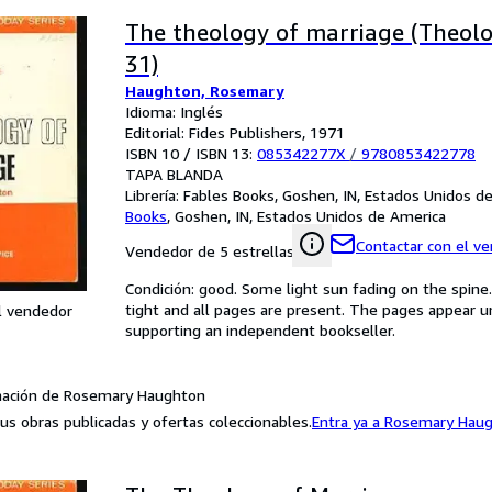
The theology of marriage (Theolo
31)
Haughton, Rosemary
Idioma: Inglés
Editorial: Fides Publishers, 1971
ISBN 10 / ISBN 13:
085342277X
/
9780853422778
TAPA BLANDA
Librería:
Fables Books, Goshen, IN, Estados Unidos d
Books
,
Goshen, IN, Estados Unidos de America
Contactar con el v
Vendedor de 5 estrellas
Condición: good. Some light sun fading on the spine
tight and all pages are present. The pages appear u
l vendedor
supporting an independent bookseller.
mación de Rosemary Haughton
us obras publicadas y ofertas coleccionables.
Entra ya a Rosemary Hau