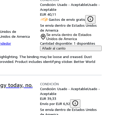
Condición: Usado - Aceptable
Usado -
Aceptable
EUR 40,11
Gastos de envío gratis
Se envía dentro de Estados Unidos
de America
 Unidos de
Se envía dentro de Estados
 Unidos de America
Unidos de America
endedor
Cantidad disponible:
1 disponibles
Añadir al carrito
highlighting. The binding may be loose and creased. Dust
ovided. Product includes identifying sticker. Better World
CONDICIÓN
gy today, no.
Condición: Usado - Aceptable
Usado -
Aceptable
EUR 39,33
Envío por EUR 6,92
Se envía dentro de Estados Unidos
de America