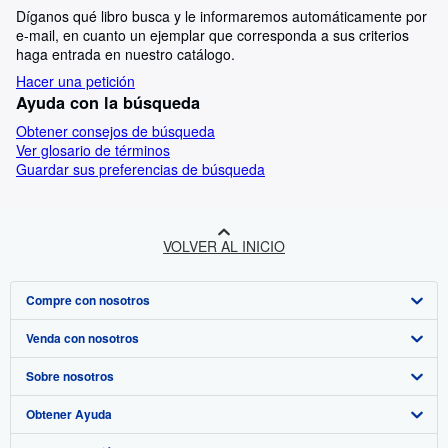
Díganos qué libro busca y le informaremos automáticamente por
e-mail, en cuanto un ejemplar que corresponda a sus criterios
haga entrada en nuestro catálogo.
Hacer una petición
Ayuda con la búsqueda
Obtener consejos de búsqueda
Ver glosario de términos
Guardar sus preferencias de búsqueda
VOLVER AL INICIO
Compre con nosotros
Venda con nosotros
Búsqueda avanzada
Sobre nosotros
Colecciones
Comenzar a vender
Obtener Ayuda
Mi cuenta
Únase a nuestro programa de afiliados
Sobre IberLibro