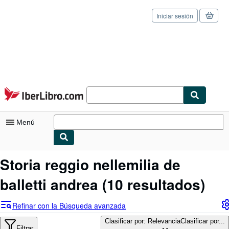
Iniciar sesión
Pasar al contenido principal
IberLibro.com
Menú
Mi cuenta
Storia reggio nellemilia de
Consultar mis pedidos
balletti andrea
(10 resultados)
Cerrar sesión
Refinar con la Búsqueda avanzada
Búsqueda avanzada
Clasificar por: Relevancia
Clasificar por...
Filtrar