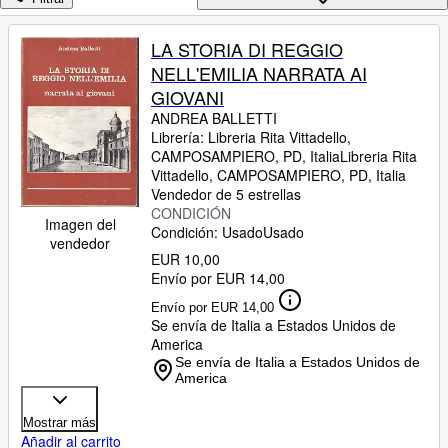
Colecciones
Libros antiguos
LA STORIA DI REGGIO
NELL'EMILIA NARRATA AI
Arte y coleccionismo
GIOVANI
Vendedores
ANDREA BALLETTI
Librería:
Libreria Rita Vittadello,
Comenzar a vender
CAMPOSAMPIERO, PD, Italia
Libreria Rita
Vittadello
,
CAMPOSAMPIERO, PD, Italia
Ayuda
Vendedor de 5 estrellas
CERRAR
CONDICIÓN
Imagen del
Condición: Usado
Usado
vendedor
EUR 10,00
Envío por EUR 14,00
Envío por EUR 14,00
Se envía de Italia a Estados Unidos de
America
Se envía de Italia a Estados Unidos de
America
Mostrar más
Añadir al carrito