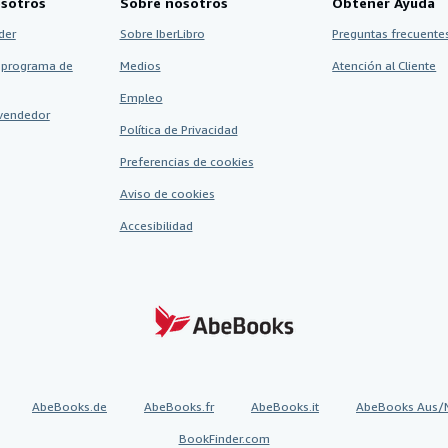
sotros
Sobre nosotros
Obtener Ayuda
der
Sobre IberLibro
Preguntas frecuentes
 programa de
Medios
Atención al Cliente
Empleo
vendedor
Política de Privacidad
Preferencias de cookies
Aviso de cookies
Accesibilidad
AbeBooks.de
AbeBooks.fr
AbeBooks.it
AbeBooks Aus/
BookFinder.com