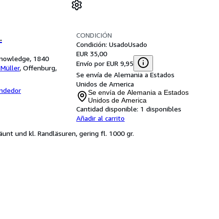
CONDICIÓN
.
Condición: Usado
Usado
EUR 35,00
l knowledge, 1840
Envío por EUR 9,95
Müller
,
Offenburg,
Se envía de Alemania a Estados
Unidos de America
endedor
Se envía de Alemania a Estados
Unidos de America
Cantidad disponible:
1 disponibles
Añadir al carrito
unt und kl. Randläsuren, gering fl. 1000 gr.