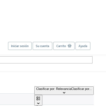
Iniciar sesión
Su cuenta
Carrito
Ayuda
Clasificar por: Relevancia
Clasificar por...