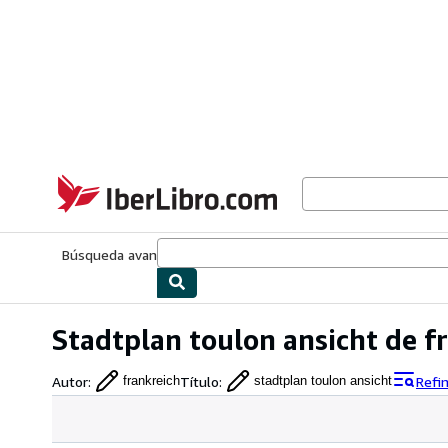
Pasar al contenido principal
IberLibro.com
Búsqueda avanzada
Colecciones
Libros antiguos
Arte y colecc
Stadtplan toulon ansicht de f
Autor
:
Título
:
Refi
frankreich
stadtplan toulon ansicht