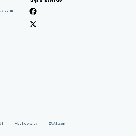
Siga a IberLibro
 y guías
NZ
AbeBooks.ca
ZVAB.com