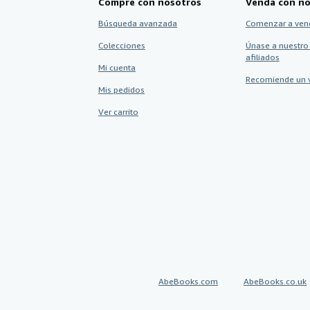
Compre con nosotros
Venda con no
Búsqueda avanzada
Comenzar a ven
Colecciones
Únase a nuestro
afiliados
Mi cuenta
Recomiende un 
Mis pedidos
Ver carrito
AbeBooks.com
AbeBooks.co.uk