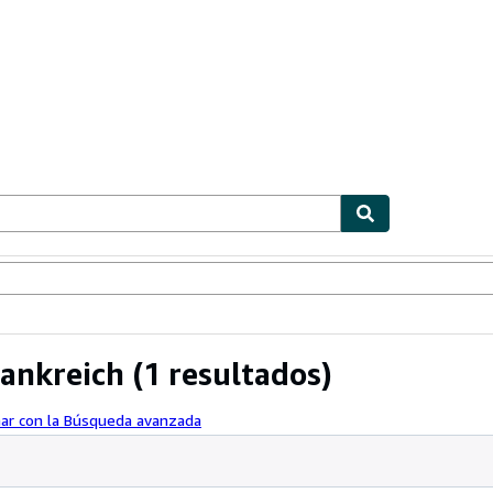
ionismo
Vendedores
Comenzar a vender
rankreich
(1 resultados)
nar con la Búsqueda avanzada