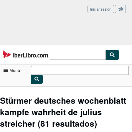
Iniciar sesión
Pasar al contenido principal
IberLibro.com
Menú
Mi cuenta
Stürmer deutsches wochenblatt
Consultar mis pedidos
kampfe wahrheit de julius
Cerrar sesión
streicher
(81 resultados)
Búsqueda avanzada