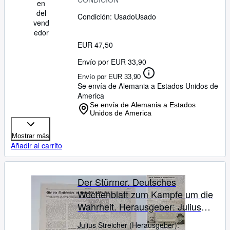
en
Bestrebungen angeboten (§86
del
Condición: Usado
Usado
StGB)
vend
edor
EUR 47,50
Envío por EUR 33,90
Envío por EUR 33,90
Se envía de Alemania a Estados Unidos de
America
Se envía de Alemania a Estados
Unidos de America
Mostrar más
Añadir al carrito
Der Stürmer. Deutsches
Wochenblatt zum Kampfe um die
Wahrheit. Herausgeber: Julius
Streicher. Fragment einer
Julius Streicher (Herausgeber):