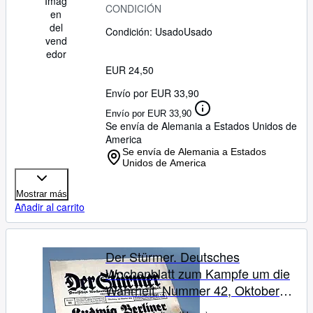
Imag
Bestrebungen angeboten (§86
CONDICIÓN
en
StGB)
del
Condición: Usado
Usado
vend
edor
EUR 24,50
Envío por EUR 33,90
Envío por EUR 33,90
Se envía de Alemania a Estados Unidos de
America
Se envía de Alemania a Estados
Unidos de America
Mostrar más
Añadir al carrito
Der Stürmer. Deutsches
Wochenblatt zum Kampfe um die
Wahrheit. Nummer 42, Oktober
1935