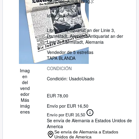
Streicher, Julius (Hrsg.):
Idioma: Alemán
Librería:
Antiquariat an der Linie 3,
Darmstadt, Alemania
Antiquariat an der
Linie 3
,
Darmstadt, Alemania
Vendedor de 5 estrellas
TAPA BLANDA
CONDICIÓN
Imag
en
Condición: Usado
Usado
del
vend
edor
EUR 78,00
Más
Envío por EUR 16,50
imág
enes
Envío por EUR 16,50
Se envía de Alemania a Estados Unidos de
America
Se envía de Alemania a Estados
Unidos de America