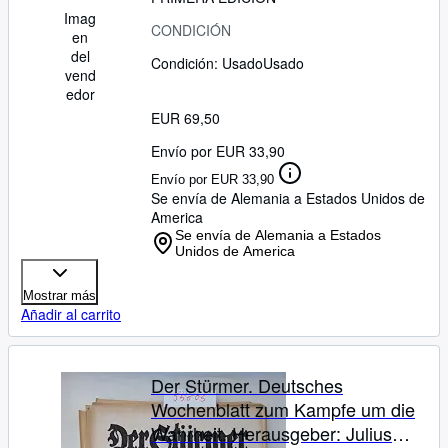
Imag
Jugendschutzgesetz)! Diese
CONDICIÓN
en
Zeitschrift wird von uns nur zur
del
Condición: Usado
Usado
staatsbürgerlichen Aufklärung und
vend
zur Abwehr verfassungswidriger
edor
Bestrebungen angeboten (§86
EUR 69,50
StGB)
Envío por EUR 33,90
Envío por EUR 33,90
Se envía de Alemania a Estados Unidos de
America
Se envía de Alemania a Estados
Unidos de America
Mostrar más
Añadir al carrito
Der Stürmer. Deutsches
Wochenblatt zum Kampfe um die
Wahrheit. Herausgeber: Julius