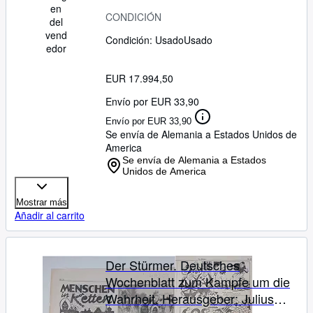
en
und zur Abwehr
CONDICIÓN
del
verfassungswidriger
vend
Condición: Usado
Usado
Bestrebungen angeboten (§86
edor
StGB)
EUR 17.994,50
Envío por EUR 33,90
Envío por EUR 33,90
Se envía de Alemania a Estados Unidos de
America
Se envía de Alemania a Estados
Unidos de America
Mostrar más
Añadir al carrito
Der Stürmer. Deutsches
Wochenblatt zum Kampfe um die
Wahrheit. Herausgeber: Julius