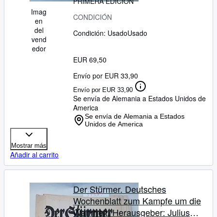
Zeitschrift wird von uns nur zur
PRIMERA EDICIÓN
Imag
staatsbürgerlichen Aufklärung und
CONDICIÓN
en
zur Abwehr verfassungswidriger
del
Condición: Usado
Usado
Bestrebungen angeboten (§86
vend
StGB)
edor
EUR 69,50
Envío por EUR 33,90
Envío por EUR 33,90
Se envía de Alemania a Estados Unidos de
America
Se envía de Alemania a Estados
Unidos de America
Mostrar más
Añadir al carrito
Der Stürmer. Deutsches
Wochenblatt zum Kampfe um die
Wahrheit. Herausgeber: Julius