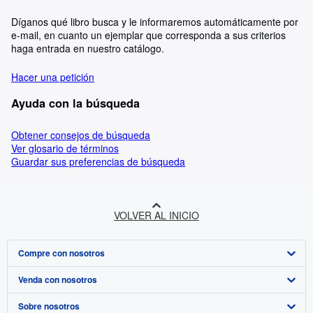
Díganos qué libro busca y le informaremos automáticamente por
e-mail, en cuanto un ejemplar que corresponda a sus criterios
haga entrada en nuestro catálogo.
Hacer una petición
Ayuda con la búsqueda
Obtener consejos de búsqueda
Ver glosario de términos
Guardar sus preferencias de búsqueda
VOLVER AL INICIO
Compre con nosotros
Venda con nosotros
Búsqueda avanzada
Sobre nosotros
Colecciones
Comenzar a vender