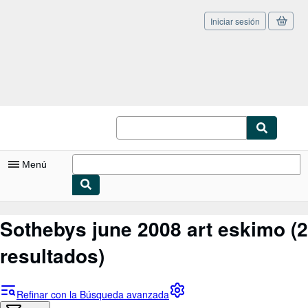
Iniciar sesión
Pasar al contenido principal
IberLibro.com
Menú
Mi cuenta
Sothebys june 2008 art eskimo
(2
Consultar mis pedidos
resultados)
Cerrar sesión
Búsqueda avanzada
Refinar con la Búsqueda avanzada