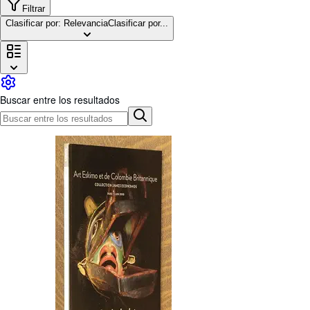
Colecciones
Filtrar
Clasificar por: Relevancia
Clasificar por...
Libros antiguos
Arte y coleccionismo
Vendedores
Comenzar a vender
Buscar entre los resultados
Ayuda
CERRAR