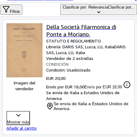
Colecciones
Clasificar por: Relevancia
Clasificar por...
Libros antiguos
Filtrar
Arte y coleccionismo
Della Società Filarmonica di
Vendedores
Ponte a Moriano.
STATUTO E REGOLAMENTO .
Comenzar a vender
Librería:
DARIS SAS, Lucca, LU, Italia
DARIS
SAS
,
Lucca, LU, Italia
Ayuda
Vendedor de 2 estrellas
CONDICIÓN
CERRAR
Condición: Usado
Usado
EUR 20,00
Imagen del
Envío por EUR 18,00
Envío por EUR 18,00
vendedor
Se envía de Italia a Estados Unidos de
America
Se envía de Italia a Estados Unidos de
America
Mostrar más
Añadir al carrito