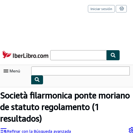
Iniciar sesión
Pasar al contenido principal
IberLibro.com
Menú
Mi cuenta
Società filarmonica ponte moriano
Consultar mis pedidos
de statuto regolamento
(1
Cerrar sesión
resultados)
Búsqueda avanzada
Refinar con la Búsqueda avanzada