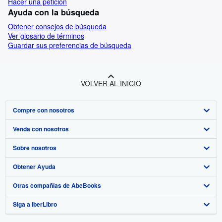
Hacer una petición
Ayuda con la búsqueda
Obtener consejos de búsqueda
Ver glosario de términos
Guardar sus preferencias de búsqueda
VOLVER AL INICIO
Compre con nosotros
Venda con nosotros
Búsqueda avanzada
Sobre nosotros
Colecciones
Comenzar a vender
Obtener Ayuda
Mi cuenta
Únase a nuestro programa de afiliados
Sobre IberLibro
Otras compañías de AbeBooks
Mis pedidos
Recomiende un vendedor
Medios
Preguntas frecuentes y guías
Siga a IberLibro
Ver carrito
Empleo
Atención al Cliente
AbeBooks.com