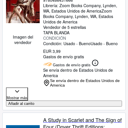
9780486431666
Librería:
Zoom Books Company, Lynden,
WA, Estados Unidos de America
Zoom
Books Company
,
Lynden, WA, Estados
Unidos de America
Vendedor de 5 estrellas
TAPA BLANDA
Imagen del
CONDICIÓN
vendedor
Condición: Usado - Bueno
Usado - Bueno
EUR 3,99
Gastos de envío gratis
Gastos de envío gratis
Se envía dentro de Estados Unidos de
America
Se envía dentro de Estados Unidos de
America
Mostrar más
Añadir al carrito
A Study in Scarlet and The Sign of
Four (Dover Thrift Editions: