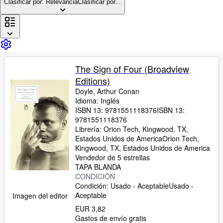
Colecciones
Clasificar por: Relevancia
Clasificar por...
Libros antiguos
Arte y coleccionismo
Vendedores
The Sign of Four (Broadview
Comenzar a vender
Editions)
Ayuda
Doyle, Arthur Conan
Idioma: Inglés
CERRAR
ISBN 13:
9781551118376
ISBN 13:
9781551118376
Librería:
Orion Tech, Kingwood, TX,
Estados Unidos de America
Orion Tech
,
Kingwood, TX, Estados Unidos de America
Vendedor de 5 estrellas
TAPA BLANDA
CONDICIÓN
Condición: Usado - Aceptable
Usado -
Aceptable
Imagen del editor
EUR 3,82
Gastos de envío gratis