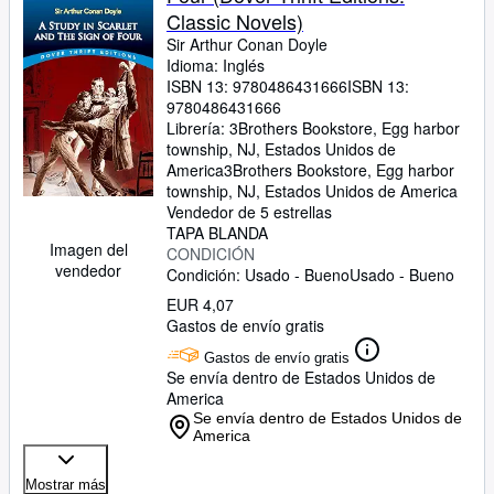
Classic Novels)
Sir Arthur Conan Doyle
Idioma: Inglés
ISBN 13:
9780486431666
ISBN 13:
9780486431666
Librería:
3Brothers Bookstore, Egg harbor
township, NJ, Estados Unidos de
America
3Brothers Bookstore
,
Egg harbor
township, NJ, Estados Unidos de America
Vendedor de 5 estrellas
TAPA BLANDA
Imagen del
CONDICIÓN
vendedor
Condición: Usado - Bueno
Usado - Bueno
EUR 4,07
Gastos de envío gratis
Gastos de envío gratis
Se envía dentro de Estados Unidos de
America
Se envía dentro de Estados Unidos de
America
Mostrar más