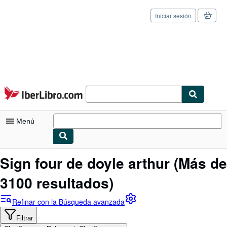
Iniciar sesión
Pasar al contenido principal
IberLibro.com
Menú
Mi cuenta
Sign four de doyle arthur
(Más de
Consultar mis pedidos
3100 resultados)
Cerrar sesión
Refinar con la Búsqueda avanzada
Búsqueda avanzada
Filtrar