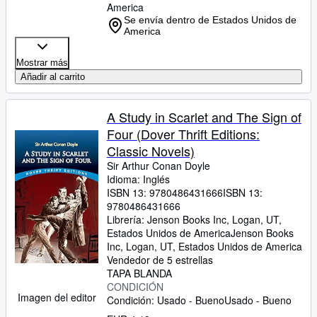
America
Se envía dentro de Estados Unidos de
America
Mostrar más
Añadir al carrito
A Study in Scarlet and The Sign of
Four (Dover Thrift Editions:
Classic Novels)
Sir Arthur Conan Doyle
Idioma: Inglés
ISBN 13:
9780486431666
ISBN 13:
9780486431666
Librería:
Jenson Books Inc, Logan, UT,
Estados Unidos de America
Jenson Books
Inc
,
Logan, UT, Estados Unidos de America
Vendedor de 5 estrellas
TAPA BLANDA
CONDICIÓN
Imagen del editor
Condición: Usado - Bueno
Usado - Bueno