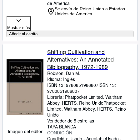
de America
Se envía de Reino Unido a Estados
Unidos de America
Mostrar más
Añadir al carrito
Shifting Cultivation and
Alternatives: An Annotated
Bibliography, 1972-1989
Robison, Dan M.
Idioma: Inglés
ISBN 13:
9780851986807
ISBN 13:
9780851986807
Librería:
Phatpocket Limited, Waltham
Abbey, HERTS, Reino Unido
Phatpocket
Limited
,
Waltham Abbey, HERTS, Reino
Unido
Vendedor de 5 estrellas
TAPA BLANDA
Imagen del editor
CONDICIÓN
Condición: Usado - Aceptable
Usado -