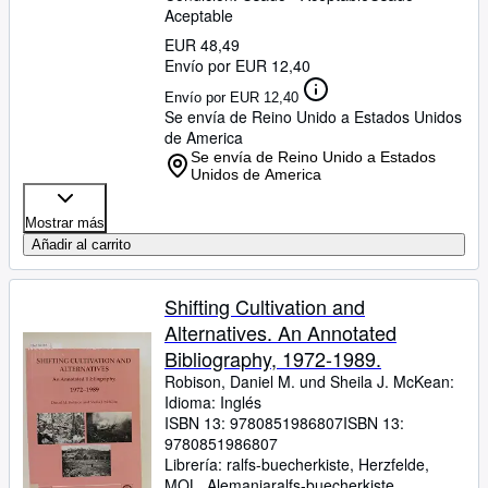
Aceptable
EUR 48,49
Envío por EUR 12,40
Envío por EUR 12,40
Se envía de Reino Unido a Estados Unidos
de America
Se envía de Reino Unido a Estados
Unidos de America
Mostrar más
Añadir al carrito
Shifting Cultivation and
Alternatives. An Annotated
Bibliography, 1972-1989.
Robison, Daniel M. und Sheila J. McKean:
Idioma: Inglés
ISBN 13:
9780851986807
ISBN 13:
9780851986807
Librería:
ralfs-buecherkiste, Herzfelde,
MOL, Alemania
ralfs-buecherkiste
,