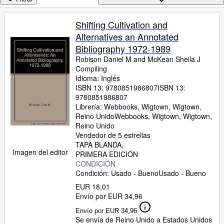
Colecciones
Libros antiguos
Shifting Cultivation and
Alternatives an Annotated
Arte y coleccionismo
Bibliography 1972-1989
Vendedores
Robison Daniel M and McKean Sheila J
Compiling
Comenzar a vender
Idioma: Inglés
ISBN 13:
9780851986807
ISBN 13:
Ayuda
9780851986807
CERRAR
Librería:
Webbooks, Wigtown, Wigtown,
Reino Unido
Webbooks, Wigtown
,
Wigtown,
Reino Unido
Vendedor de 5 estrellas
TAPA BLANDA
Imagen del editor
PRIMERA EDICIÓN
CONDICIÓN
Condición: Usado - Bueno
Usado - Bueno
EUR 18,01
Envío por EUR 34,96
Envío por EUR 34,96
Se envía de Reino Unido a Estados Unidos