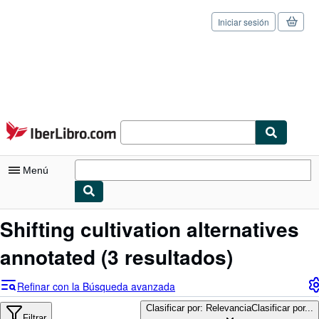
Iniciar sesión
Pasar al contenido principal
IberLibro.com
Menú
Mi cuenta
Shifting cultivation alternatives
Consultar mis pedidos
annotated
(3 resultados)
Cerrar sesión
Refinar con la Búsqueda avanzada
Búsqueda avanzada
Clasificar por: Relevancia
Clasificar por...
Filtrar