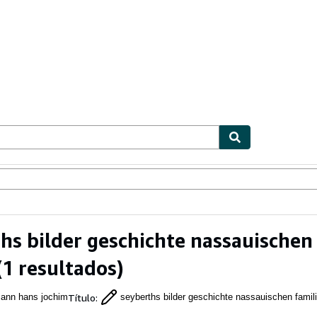
ionismo
Vendedores
Comenzar a vender
hs bilder geschichte nassauische
1 resultados)
Título
:
ann hans jochim
seyberths bilder geschichte nassauischen famil