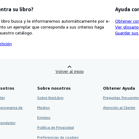
ntra su libro?
Ayuda co
 libro busca y le informaremos automáticamente por e-
Obtener co
nto un ejemplar que corresponda a sus criterios haga
Ver glosari
nuestro catálogo.
Guardar sus
tición
Volver al inicio
sotros
Sobre nosotros
Obtener Ayuda
der
Sobre IberLibro
Preguntas frecuentes
 programa de
Medios
Atención al Cliente
Empleo
vendedor
Política de Privacidad
Preferencias de cookies