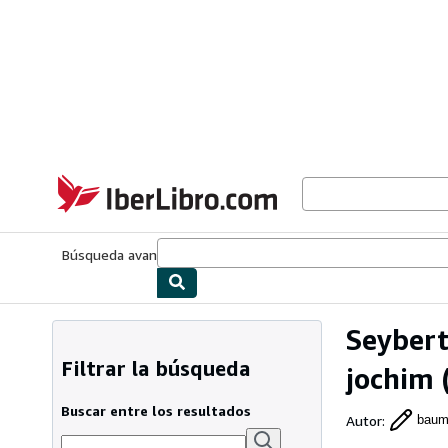
Pasar al contenido principal
IberLibro.com
Búsqueda avanzada
Colecciones
Libros antiguos
Arte y colecc
Seybert
Filtrar la búsqueda
jochim
(
Buscar entre los resultados
Autor
:
baum