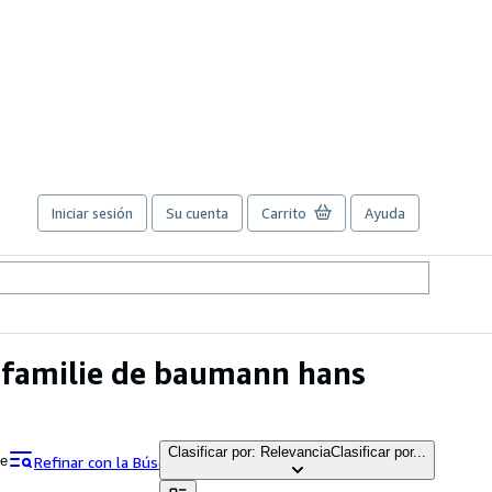
Iniciar sesión
Su cuenta
Carrito
Ayuda
n familie de baumann hans
Clasificar por: Relevancia
Clasificar por...
Refinar con la Búsqueda avanzada
ie