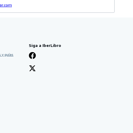
der.com
Siga a IberLibro
 y guías