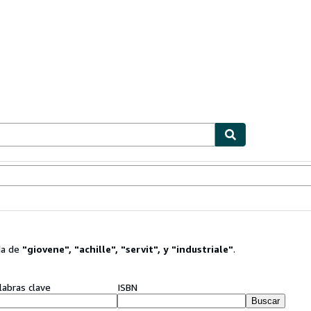
ionismo
Vendedores
Comenzar a vender
da de
"
giovene
"
,
"
achille
"
,
"
servit
"
,
y
"
industriale
"
.
labras clave
ISBN
Buscar