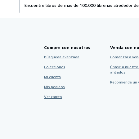
Encuentre libros de más de 100.000 librerías alrededor d
Compre con nosotros
Venda con no
Búsqueda avanzada
Comenzar a ven
Colecciones
Únase a nuestro
afiliados
Mi cuenta
Recomiende un 
Mis pedidos
Ver carrito