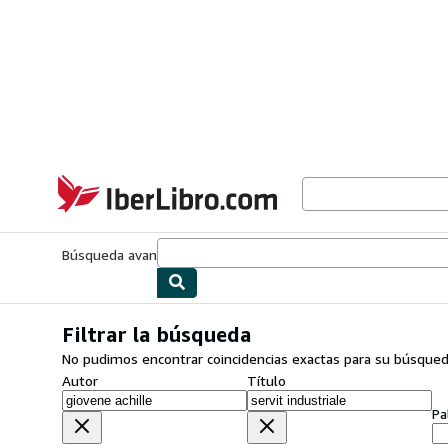
Pasar al contenido principal
IberLibro.com
Búsqueda avanzada
Colecciones
Libros antiguos
Arte y colecc
Filtrar la búsqueda
No pudimos encontrar coincidencias exactas para su búsque
Autor
Título
Pa