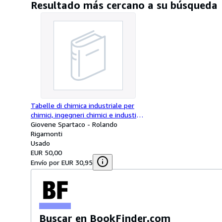
Resultado más cercano a su búsqueda
Tabelle di chimica industriale per
chimici, ingegneri chimici e industiali
e per tecnologie speciali
Giovene Spartaco - Rolando
Rigamonti
Usado
EUR 50,00
Envío por EUR 30,95
Buscar en BookFinder.com