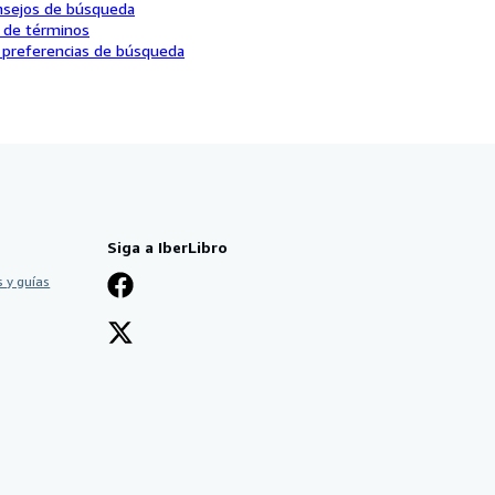
nsejos de búsqueda
o de términos
 preferencias de búsqueda
Siga a IberLibro
 y guías