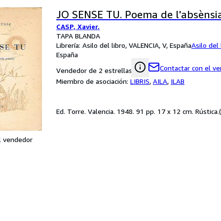
JO SENSE TU. Poema de l'absènsia
CASP, Xavier.
TAPA BLANDA
Librería:
Asilo del libro, VALENCIA, V, España
Asilo del 
España
Contactar con el v
Vendedor de 2 estrellas
Miembro de asociación:
LIBRIS
,
AILA
,
ILAB
Ed. Torre. Valencia. 1948. 91 pp. 17 x 12 cm. Rústica.
l vendedor