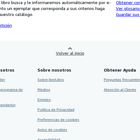
 libro busca y le informaremos automáticamente por e-
Obtener co
nto un ejemplar que corresponda a sus criterios haga
Ver glosari
nuestro catálogo.
Guardar sus
tición
Volver al inicio
sotros
Sobre nosotros
Obtener Ayuda
der
Sobre IberLibro
Preguntas frecuentes
 programa de
Medios
Atención al Cliente
Empleo
vendedor
Política de Privacidad
Preferencias de cookies
Aviso de cookies
Accesibilidad