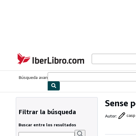
Pasar al contenido principal
IberLibro.com
Búsqueda avanzada
Colecciones
Libros antiguos
Arte y colecc
Sense p
Filtrar la búsqueda
Autor
:
casp 
Buscar entre los resultados