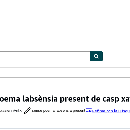
ionismo
Vendedores
Comenzar a vender
oema labsènsia present de casp xa
Título
:
Refinar con la Búsq
xavier
sense poema labsènsia present