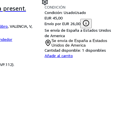
CONDICIÓN
 present.
Condición: Usado
Usado
EUR 45,00
Envío por EUR 26,00
libro
,
VALENCIA, V,
Se envía de España a Estados Unidos
de America
endedor
Se envía de España a Estados
Unidos de America
Cantidad disponible:
1 disponibles
Añadir al carrito
(VP.112).