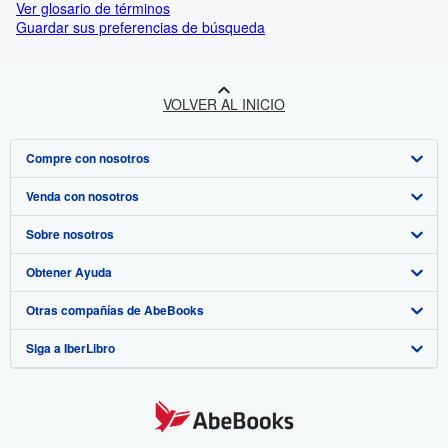
Ver glosario de términos
Guardar sus preferencias de búsqueda
VOLVER AL INICIO
Compre con nosotros
Venda con nosotros
Búsqueda avanzada
Sobre nosotros
Colecciones
Comenzar a vender
Obtener Ayuda
Mi cuenta
Únase a nuestro programa de afiliados
Sobre IberLibro
Otras compañías de AbeBooks
Mis pedidos
Recomiende un vendedor
Medios
Preguntas frecuentes y guías
Siga a IberLibro
Ver carrito
Empleo
Atención al Cliente
AbeBooks.com
Política de Privacidad
AbeBooks.co.uk
Preferencias de cookies
AbeBooks.de