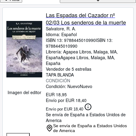
Colecciones
Libros antiguos
Las Espadas del Cazador nº
02/03 Los senderos de la muerte
Arte y coleccionismo
Salvatore, R. A.
Vendedores
Idioma: Español
ISBN 13:
9788445010990
ISBN 13:
Comenzar a vender
9788445010990
Librería:
Agapea Libros, Malaga, MA,
Ayuda
España
Agapea Libros
,
Malaga, MA,
España
CERRAR
Vendedor de 5 estrellas
TAPA BLANDA
CONDICIÓN
Condición: Nuevo
Nuevo
Imagen del editor
EUR 18,95
Envío por EUR 18,40
Envío por EUR 18,40
Se envía de España a Estados Unidos de
America
Se envía de España a Estados Unidos
de America