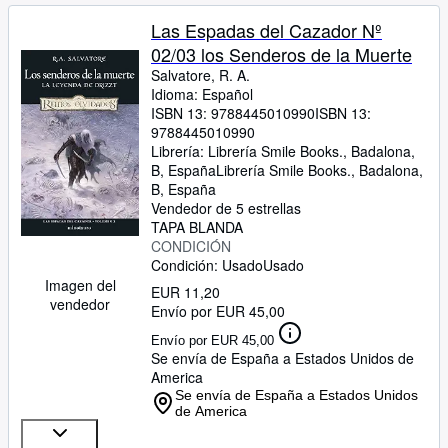
Las Espadas del Cazador Nº
02/03 los Senderos de la Muerte
Salvatore, R. A.
Idioma: Español
ISBN 13:
9788445010990
ISBN 13:
9788445010990
Librería:
Librería Smile Books., Badalona,
B, España
Librería Smile Books.
,
Badalona,
B, España
Vendedor de 5 estrellas
TAPA BLANDA
CONDICIÓN
Condición: Usado
Usado
Imagen del
EUR 11,20
vendedor
Envío por EUR 45,00
Envío por EUR 45,00
Se envía de España a Estados Unidos de
America
Se envía de España a Estados Unidos
de America