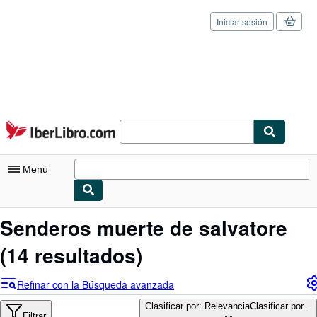
Iniciar sesión
Pasar al contenido principal
IberLibro.com
Menú
Mi cuenta
Senderos muerte de salvatore
Consultar mis pedidos
(14 resultados)
Cerrar sesión
Refinar con la Búsqueda avanzada
Búsqueda avanzada
Clasificar por: Relevancia
Clasificar por...
Filtrar