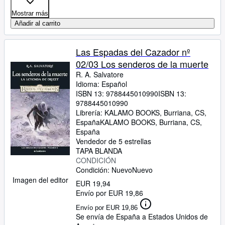
Mostrar más
Añadir al carrito
Las Espadas del Cazador nº
02/03 Los senderos de la muerte
R. A. Salvatore
Idioma: Español
ISBN 13:
9788445010990
ISBN 13:
9788445010990
Librería:
KALAMO BOOKS, Burriana, CS,
España
KALAMO BOOKS
,
Burriana, CS,
España
Vendedor de 5 estrellas
TAPA BLANDA
CONDICIÓN
Condición: Nuevo
Nuevo
Imagen del editor
EUR 19,94
Envío por EUR 19,86
Envío por EUR 19,86
Se envía de España a Estados Unidos de