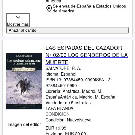
America
Se envía de España a Estados Unidos
de America
Mostrar más
Añadir al carrito
LAS ESPADAS DEL CAZADOR
Nº 02/03 LOS SENDEROS DE LA
MUERTE
SALVATORE, R. A.
Idioma: Español
ISBN 13:
9788445010990
ISBN 13:
9788445010990
Librería:
Antártica, Madrid, M,
España
Antártica
,
Madrid, M, España
Vendedor de 5 estrellas
TAPA BLANDA
CONDICIÓN
Condición: Nuevo
Nuevo
Imagen del editor
EUR 19,95
Envío por EUR 20,00