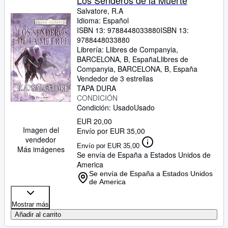
Los Senderos de la Muerte
Salvatore, R.A
Idioma: Español
ISBN 13:
9788448033880
ISBN 13:
9788448033880
Librería:
Llibres de Companyia,
BARCELONA, B, España
Llibres de
Companyia
,
BARCELONA, B, España
Vendedor de 3 estrellas
TAPA DURA
CONDICIÓN
Condición: Usado
Usado
EUR 20,00
Imagen del
Envío por EUR 35,00
vendedor
Envío por EUR 35,00
Más imágenes
Se envía de España a Estados Unidos de
America
Se envía de España a Estados Unidos
de America
Mostrar más
Añadir al carrito