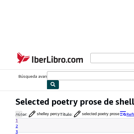
Pasar al contenido principal
IberLibro.com
Búsqueda avanzada
Colecciones
Libros antiguos
Arte y colecc
Selected poetry prose de shel
Autor
:
Título
:
Ref
shelley percy
selected poetry prose
1
2
3