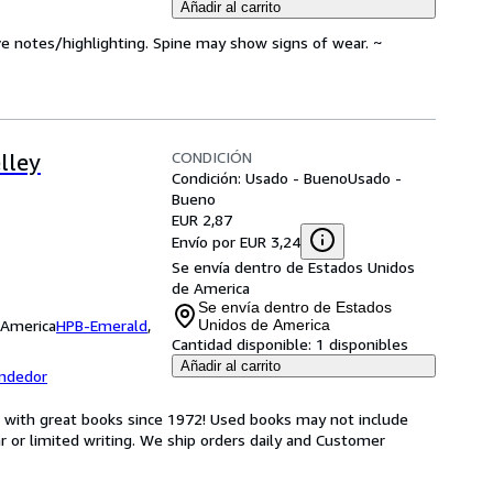
Añadir al carrito
ve notes/highlighting. Spine may show signs of wear. ~
CONDICIÓN
lley
Condición: Usado - Bueno
Usado -
Bueno
EUR 2,87
Envío por EUR 3,24
Se envía dentro de Estados Unidos
de America
Se envía dentro de Estados
 America
HPB-Emerald
,
Unidos de America
Cantidad disponible:
1 disponibles
Añadir al carrito
endedor
s with great books since 1972! Used books may not include
or limited writing. We ship orders daily and Customer