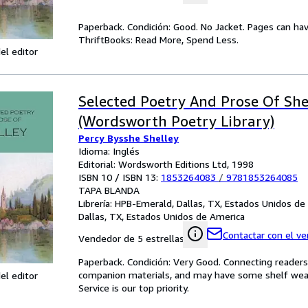
Paperback. Condición: Good. No Jacket. Pages can ha
ThriftBooks: Read More, Spend Less.
el editor
Selected Poetry And Prose Of She
(Wordsworth Poetry Library)
Percy Bysshe Shelley
Idioma: Inglés
Editorial: Wordsworth Editions Ltd, 1998
ISBN 10 / ISBN 13:
1853264083
/
9781853264085
TAPA BLANDA
Librería:
HPB-Emerald, Dallas, TX, Estados Unidos de
Dallas, TX, Estados Unidos de America
Contactar con el v
Vendedor de 5 estrellas
Paperback. Condición: Very Good. Connecting reader
companion materials, and may have some shelf wear 
el editor
Service is our top priority.