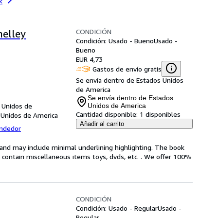
k
CONDICIÓN
helley
Condición: Usado - Bueno
Usado -
Bueno
EUR 4,73
Gastos de envío gratis
Se envía dentro de Estados Unidos
de America
Se envía dentro de Estados
 Unidos de
Unidos de America
Cantidad disponible:
1 disponibles
 Unidos de America
Añadir al carrito
endedor
n and may include minimal underlining highlighting. The book
ot contain miscellaneous items toys, dvds, etc. . We offer 100%
CONDICIÓN
Condición: Usado - Regular
Usado -
Regular