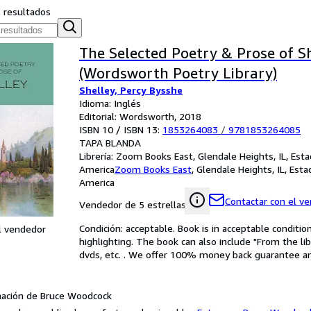
s resultados
The Selected Poetry & Prose of S
(Wordsworth Poetry Library)
Shelley, Percy Bysshe
Idioma: Inglés
Editorial: Wordsworth, 2018
ISBN 10 / ISBN 13:
1853264083
/
9781853264085
TAPA BLANDA
Librería:
Zoom Books East, Glendale Heights, IL, Est
America
Zoom Books East
,
Glendale Heights, IL, Est
America
Contactar con el v
Vendedor de 5 estrellas
Condición: acceptable. Book is in acceptable conditi
l vendedor
highlighting. The book can also include "From the li
dvds, etc. . We offer 100% money back guarantee an
ación de Bruce Woodcock