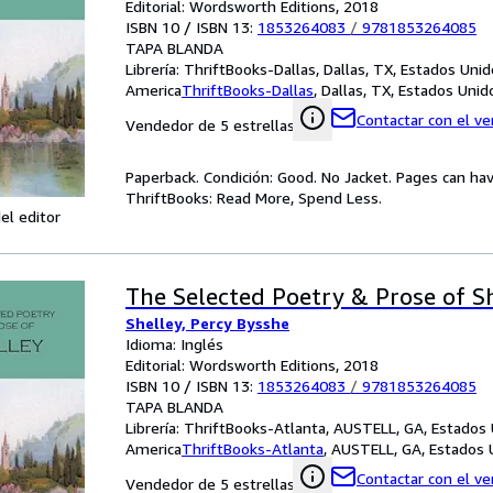
Editorial: Wordsworth Editions, 2018
ISBN 10 / ISBN 13:
1853264083
/
9781853264085
TAPA BLANDA
Librería:
ThriftBooks-Dallas, Dallas, TX, Estados Uni
America
ThriftBooks-Dallas
,
Dallas, TX, Estados Uni
Contactar con el v
Vendedor de 5 estrellas
Paperback. Condición: Good. No Jacket. Pages can ha
ThriftBooks: Read More, Spend Less.
el editor
The Selected Poetry & Prose of S
Shelley, Percy Bysshe
Idioma: Inglés
Editorial: Wordsworth Editions, 2018
ISBN 10 / ISBN 13:
1853264083
/
9781853264085
TAPA BLANDA
Librería:
ThriftBooks-Atlanta, AUSTELL, GA, Estados
America
ThriftBooks-Atlanta
,
AUSTELL, GA, Estados 
Contactar con el v
Vendedor de 5 estrellas