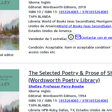
Idioma: Inglés
Editorial: Wordsworth Editions, 2018
ISBN 10 / ISBN 13:
1853264083
/
9781853264085
TAPA BLANDA
Librería:
World of Books (was SecondSale), Montgome
Unidos de America
World of Books (was SecondSale)
Estados Unidos de America
Contactar con el v
Vendedor de 5 estrellas
Condición: Acceptable. Item in acceptable condition
access codes etc.
el editor
The Selected Poetry & Prose of S
(Wordsworth Poetry Library)
Shelley, Professor Percy Bysshe
Idioma: Inglés
Editorial: Wordsworth Editions, 1994
ISBN 10 / ISBN 13:
1853264083
/
9781853264085
TAPA BLANDA
Librería:
HPB-Ruby, Dallas, TX, Estados Unidos de Am