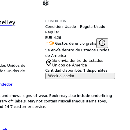
CONDICIÓN
helley
Condición: Usado - Regular
Usado -
Regular
EUR 4,26
Gastos de envío gratis
Se envía dentro de Estados Unidos
de America
Se envía dentro de Estados
ados Unidos de
Unidos de America
Cantidad disponible:
1 disponibles
ados Unidos de
Añadir al carrito
endedor
on and shows signs of wear. Book may also include underlining
brary of" labels. May not contain miscellaneous items toys,
d 24 7 customer service.