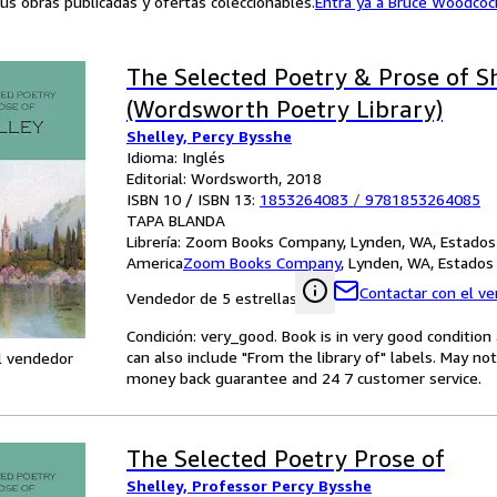
us obras publicadas y ofertas coleccionables.
Entra ya a Bruce Woodcoc
The Selected Poetry & Prose of S
(Wordsworth Poetry Library)
Shelley, Percy Bysshe
Idioma: Inglés
Editorial: Wordsworth, 2018
ISBN 10 / ISBN 13:
1853264083
/
9781853264085
TAPA BLANDA
Librería:
Zoom Books Company, Lynden, WA, Estados
America
Zoom Books Company
,
Lynden, WA, Estados
Contactar con el v
Vendedor de 5 estrellas
Condición: very_good. Book is in very good conditio
can also include "From the library of" labels. May n
l vendedor
money back guarantee and 24 7 customer service.
The Selected Poetry Prose of
Shelley, Professor Percy Bysshe