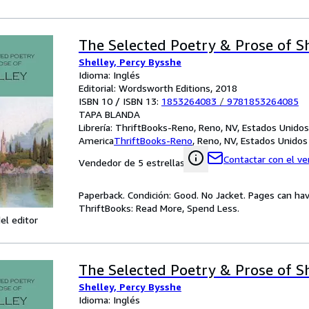
The Selected Poetry & Prose of S
Shelley, Percy Bysshe
Idioma: Inglés
Editorial: Wordsworth Editions, 2018
ISBN 10 / ISBN 13:
1853264083
/
9781853264085
TAPA BLANDA
Librería:
ThriftBooks-Reno, Reno, NV, Estados Unidos
America
ThriftBooks-Reno
,
Reno, NV, Estados Unidos
Contactar con el v
Vendedor de 5 estrellas
Paperback. Condición: Good. No Jacket. Pages can ha
ThriftBooks: Read More, Spend Less.
el editor
The Selected Poetry & Prose of S
Shelley, Percy Bysshe
Idioma: Inglés