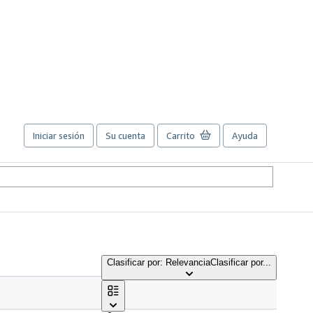
Iniciar sesión
Su cuenta
Carrito
Ayuda
Clasificar por: Relevancia
Clasificar por...