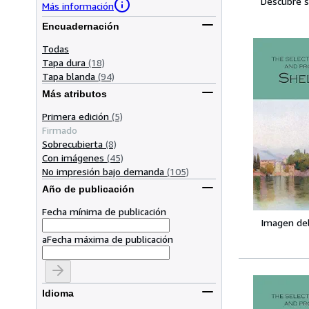
Descubre s
Más información
Encuadernación
Todas
Tapa dura
(18)
Tapa blanda
(94)
Más atributos
Primera edición
(5)
Firmado
Sobrecubierta
(8)
Con imágenes
(45)
No impresión bajo demanda
(105)
Año de publicación
Fecha mínima de publicación
Imagen de
a
Fecha máxima de publicación
Idioma