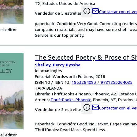
TX, Estados Unidos de America
Contactar con el v
Vendedor de 5 estrellas
paperback. Condición: Very Good. Connecting reader
companion materials, and may have some shelf wear 
el editor
Service is our top priority.
The Selected Poetry & Prose of S
Shelley, Percy Bysshe
Idioma: Inglés
Editorial: Wordsworth Editions, 2018
ISBN 10 / ISBN 13:
1853264083
/
9781853264085
TAPA BLANDA
Librería:
ThriftBooks-Phoenix, Phoenix, AZ, Estados 
America
ThriftBooks-Phoenix
,
Phoenix, AZ, Estados 
Contactar con el v
Vendedor de 5 estrellas
Paperback. Condición: Good. No Jacket. Pages can ha
ThriftBooks: Read More, Spend Less.
el editor