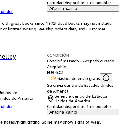
Cantidad disponible:
1 disponibles
Añadir al carrito
endedor
s with great books since 1972! Used books may not include
or limited writing. We ship orders daily and Customer
CONDICIÓN
helley
Condición: Usado - Aceptable
Usado -
Aceptable
EUR 6,03
Gastos de envío gratis
Se envía dentro de Estados Unidos
de America
Unidos de
Se envía dentro de Estados
Unidos de America
Unidos de America
endedor
Cantidad disponible:
1 disponibles
Añadir al carrito
ve notes/highlighting. Spine may show signs of wear. ~