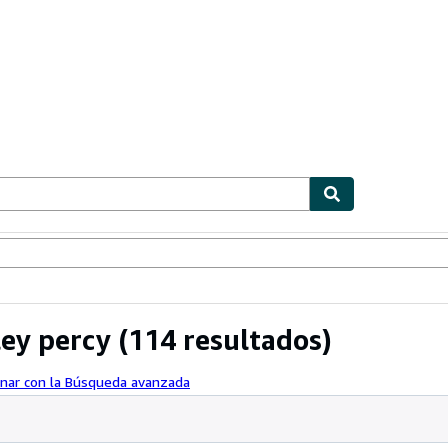
ionismo
Vendedores
Comenzar a vender
ley percy
(114 resultados)
inar con la Búsqueda avanzada