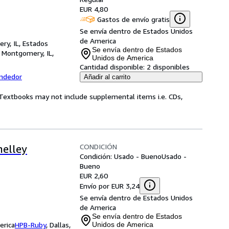
EUR 4,80
Gastos de envío gratis
Se envía dentro de Estados Unidos
de America
ry, IL, Estados
Se envía dentro de Estados
,
Montgomery, IL,
Unidos de America
Cantidad disponible:
2 disponibles
endedor
Añadir al carrito
! Textbooks may not include supplemental items i.e. CDs,
CONDICIÓN
helley
Condición: Usado - Bueno
Usado -
Bueno
EUR 2,60
Envío por EUR 3,24
Se envía dentro de Estados Unidos
de America
Se envía dentro de Estados
erica
HPB-Ruby
,
Dallas,
Unidos de America