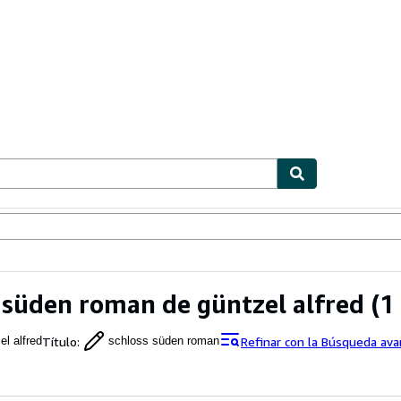
ionismo
Vendedores
Comenzar a vender
 süden roman de güntzel alfred
(1 
Título
:
Refinar con la Búsqueda av
el alfred
schloss süden roman