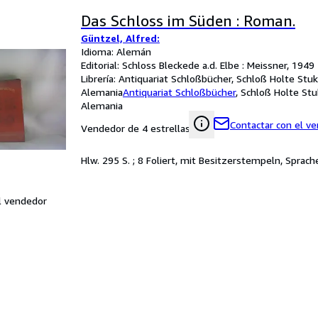
Das Schloss im Süden : Roman.
Güntzel, Alfred:
Idioma: Alemán
Editorial: Schloss Bleckede a.d. Elbe : Meissner, 1949
Librería:
Antiquariat Schloßbücher, Schloß Holte Stu
Alemania
Antiquariat Schloßbücher
,
Schloß Holte St
Alemania
Contactar con el v
Vendedor de 4 estrellas
Hlw. 295 S. ; 8 Foliert, mit Besitzerstempeln, Sprac
l vendedor