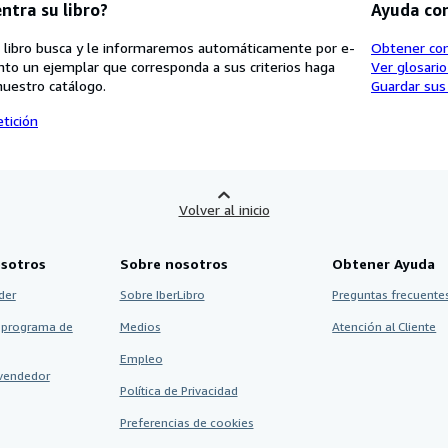
ntra su libro?
Ayuda co
 libro busca y le informaremos automáticamente por e-
Obtener co
nto un ejemplar que corresponda a sus criterios haga
Ver glosari
nuestro catálogo.
Guardar sus
tición
Volver al inicio
sotros
Sobre nosotros
Obtener Ayuda
der
Sobre IberLibro
Preguntas frecuentes
 programa de
Medios
Atención al Cliente
Empleo
vendedor
Política de Privacidad
Preferencias de cookies