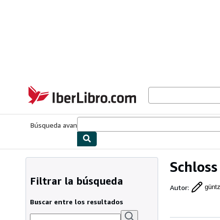
Pasar al contenido principal
IberLibro.com
Búsqueda avanzada
Colecciones
Libros antiguos
Arte y colecc
Schloss
Filtrar la búsqueda
Autor
:
güntz
Buscar entre los resultados