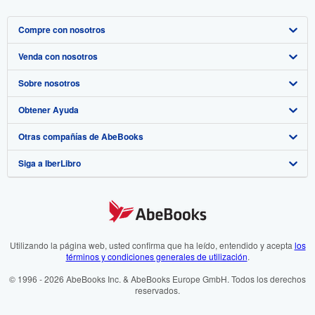
Compre con nosotros
Venda con nosotros
Búsqueda avanzada
Sobre nosotros
Colecciones
Comenzar a vender
Obtener Ayuda
Mi cuenta
Únase a nuestro programa de afiliados
Sobre IberLibro
Otras compañías de AbeBooks
Mis pedidos
Recomiende un vendedor
Medios
Preguntas frecuentes y guías
Siga a IberLibro
Ver carrito
Empleo
Atención al Cliente
AbeBooks.com
Política de Privacidad
AbeBooks.co.uk
Preferencias de cookies
AbeBooks.de
Aviso de cookies
AbeBooks.fr
Utilizando la página web, usted confirma que ha leído, entendido y acepta
los
términos y condiciones generales de utilización
.
Accesibilidad
AbeBooks.it
© 1996 - 2026 AbeBooks Inc. & AbeBooks Europe GmbH. Todos los derechos
reservados.
AbeBooks Aus/NZ