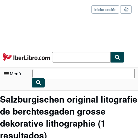
Iniciar sesión
Pasar al contenido principal
IberLibro.com
Menú
Mi cuenta
Salzburgischen original litografie
Consultar mis pedidos
de berchtesgaden grosse
Cerrar sesión
dekorative lithographie
(1
Búsqueda avanzada
resultados)