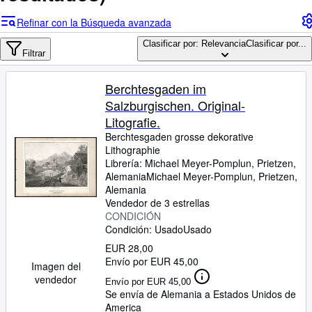
Colecciones
Refinar con la Búsqueda avanzada
Libros antiguos
Clasificar por: Relevancia
Clasificar por...
Arte y coleccionismo
Filtrar
Vendedores
Berchtesgaden im
Comenzar a vender
Salzburgischen. Original-
Litografie.
Ayuda
Berchtesgaden grosse dekorative
CERRAR
Lithographie
Librería:
Michael Meyer-Pomplun, Prietzen,
Alemania
Michael Meyer-Pomplun
,
Prietzen,
Alemania
Vendedor de 3 estrellas
CONDICIÓN
Condición: Usado
Usado
EUR 28,00
Envío por EUR 45,00
Imagen del
vendedor
Envío por EUR 45,00
Se envía de Alemania a Estados Unidos de
America