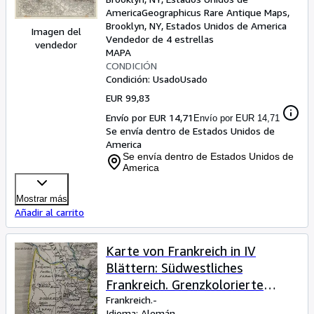
America
Geographicus Rare Antique Maps
,
Brooklyn, NY, Estados Unidos de America
Imagen del
Vendedor de 4 estrellas
vendedor
MAPA
CONDICIÓN
Condición: Usado
Usado
EUR 99,83
Envío por EUR 14,71
Envío por EUR 14,71
Se envía dentro de Estados Unidos de
America
Se envía dentro de Estados Unidos de
America
Mostrar más
Añadir al carrito
Karte von Frankreich in IV
Blättern: Südwestliches
Frankreich. Grenzkolorierte
Stahlstichkarte von W. von
Frankreich.-
Idioma: Alemán