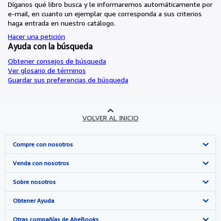
Díganos qué libro busca y le informaremos automáticamente por
e-mail, en cuanto un ejemplar que corresponda a sus criterios
haga entrada en nuestro catálogo.
Hacer una petición
Ayuda con la búsqueda
Obtener consejos de búsqueda
Ver glosario de términos
Guardar sus preferencias de búsqueda
VOLVER AL INICIO
Compre con nosotros
Búsqueda avanzada
Venda con nosotros
Colecciones
Comenzar a vender
Sobre nosotros
Mi cuenta
Únase a nuestro programa de afiliados
Sobre IberLibro
Obtener Ayuda
Mis pedidos
Recomiende un vendedor
Medios
Preguntas frecuentes y guías
Otras compañías de AbeBooks