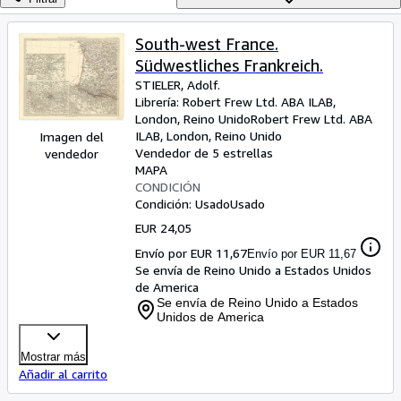
Colecciones
Libros antiguos
South-west France.
Südwestliches Frankreich.
Arte y coleccionismo
STIELER, Adolf.
Vendedores
Librería:
Robert Frew Ltd. ABA ILAB,
London, Reino Unido
Robert Frew Ltd. ABA
Comenzar a vender
ILAB
,
London, Reino Unido
Imagen del
Vendedor de 5 estrellas
vendedor
Ayuda
MAPA
CONDICIÓN
CERRAR
Condición: Usado
Usado
EUR 24,05
Envío por EUR 11,67
Envío por EUR 11,67
Se envía de Reino Unido a Estados Unidos
de America
Se envía de Reino Unido a Estados
Unidos de America
Mostrar más
Añadir al carrito