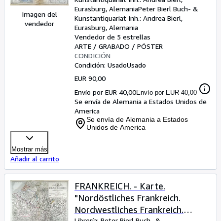
Eurasburg, Alemania
Peter Bierl Buch- &
Imagen del
Kunstantiquariat Inh.: Andrea Bierl
,
vendedor
Eurasburg, Alemania
Vendedor de 5 estrellas
ARTE / GRABADO / PÓSTER
CONDICIÓN
Condición: Usado
Usado
EUR 90,00
Envío por EUR 40,00
Envío por EUR 40,00
Se envía de Alemania a Estados Unidos de
America
Se envía de Alemania a Estados
Unidos de America
Mostrar más
Añadir al carrito
FRANKREICH. - Karte.
"Nordöstliches Frankreich.
Nordwestliches Frankreich.
Librería:
Peter Bierl Buch- &