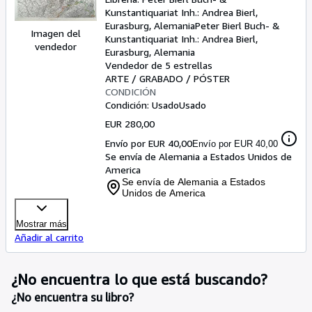
Südwestliches Frankreich.
Kunstantiquariat Inh.: Andrea Bierl,
Südöstliches Frankreich".
Eurasburg, Alemania
Peter Bierl Buch- &
Gesamtkarte in vier Teilen, auf
Imagen del
Kunstantiquariat Inh.: Andrea Bierl
,
vendedor
insgesamt vier Blättern.
Eurasburg, Alemania
Vendedor de 5 estrellas
ARTE / GRABADO / PÓSTER
CONDICIÓN
Condición: Usado
Usado
EUR 280,00
Envío por EUR 40,00
Envío por EUR 40,00
Se envía de Alemania a Estados Unidos de
America
Se envía de Alemania a Estados
Unidos de America
Mostrar más
Añadir al carrito
¿No encuentra lo que está buscando?
¿No encuentra su libro?