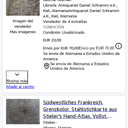
Möllendorf aus: F.W. Streit. Atlas
Librería:
Antiquariat Daniel Schramm e.K.,
von Europa. Berlin, Natorff,
Kiel, Alemania
Antiquariat Daniel Schramm
1837. 22 x 28 cm.
e.K.
,
Kiel, Alemania
Imagen del
Vendedor de 4 estrellas
vendedor
CONDICIÓN
Más imágenes
Condición: Usado
Usado
EUR 20,00
Envío por EUR 70,00
Envío por EUR 70,00
Se envía de Alemania a Estados Unidos de
America
Se envía de Alemania a Estados
Unidos de America
Mostrar más
Añadir al carrito
Südwestliches Frankreich.
Grenzkolor. Stahlstichkarte aus
Stieler's Hand-Atlas. Vollst.
Ausgabe No. 14 d. Gotha,
Stieler.-
Idioma: Alemán