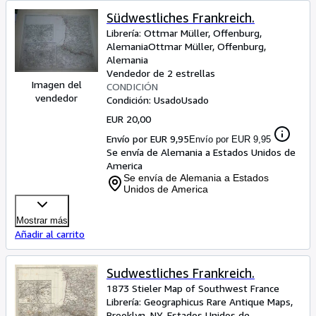
Südwestliches Frankreich.
Librería:
Ottmar Müller, Offenburg,
Alemania
Ottmar Müller
,
Offenburg,
Alemania
Vendedor de 2 estrellas
Imagen del
CONDICIÓN
vendedor
Condición: Usado
Usado
EUR 20,00
Envío por EUR 9,95
Envío por EUR 9,95
Se envía de Alemania a Estados Unidos de
America
Se envía de Alemania a Estados
Unidos de America
Mostrar más
Añadir al carrito
Sudwestliches Frankreich.
1873 Stieler Map of Southwest France
Librería:
Geographicus Rare Antique Maps,
Brooklyn, NY, Estados Unidos de