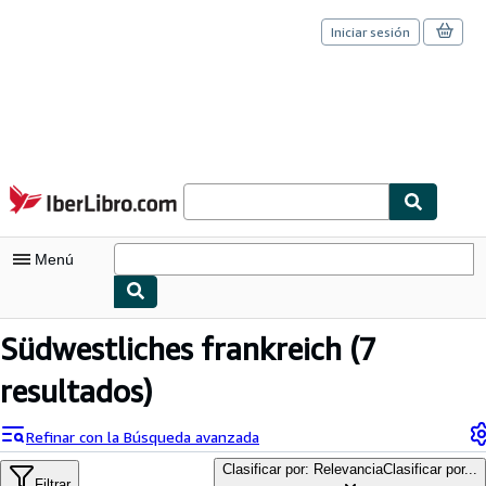
Iniciar sesión
Pasar al contenido principal
IberLibro.com
Menú
Mi cuenta
Südwestliches frankreich
(7
Consultar mis pedidos
resultados)
Cerrar sesión
Refinar con la Búsqueda avanzada
Búsqueda avanzada
Clasificar por: Relevancia
Clasificar por...
Filtrar