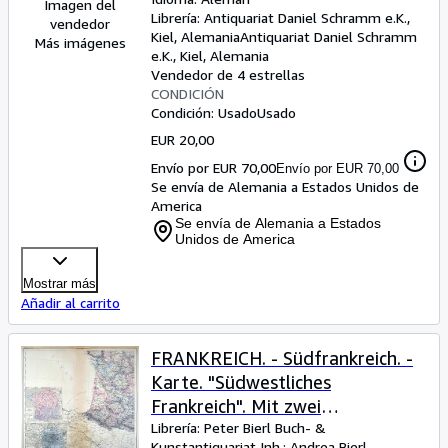
Perthes, 1855. 34 x 41 cm.
Imagen del
Librería:
Antiquariat Daniel Schramm e.K.,
vendedor
Kiel, Alemania
Antiquariat Daniel Schramm
Más imágenes
e.K.
,
Kiel, Alemania
Vendedor de 4 estrellas
CONDICIÓN
Condición: Usado
Usado
EUR 20,00
Envío por EUR 70,00
Envío por EUR 70,00
Se envía de Alemania a Estados Unidos de
America
Se envía de Alemania a Estados
Unidos de America
Mostrar más
Añadir al carrito
FRANKREICH. - Südfrankreich. -
Karte. "Südwestliches
Frankreich". Mit zwei
Nebenkarten.
Librería:
Peter Bierl Buch- &
Kunstantiquariat Inh.: Andrea Bierl,