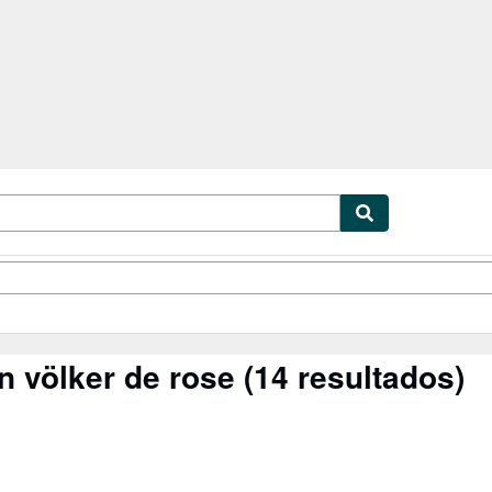
cionismo
Vendedores
Comenzar a vender
 völker de rose
(14 resultados)