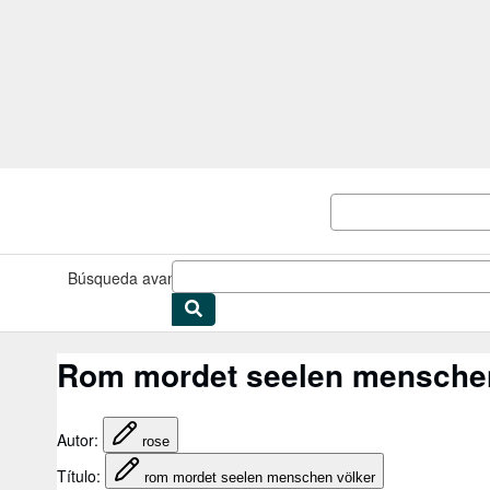
Pasar al contenido principal
IberLibro.com
Búsqueda avanzada
Colecciones
Libros antiguos
Arte y colec
Rom mordet seelen menschen
Autor
:
rose
Título
:
rom mordet seelen menschen völker