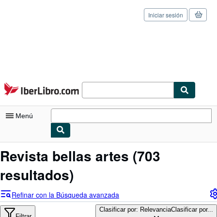
Iniciar sesión
Pasar al contenido principal
IberLibro.com
Menú
Mi cuenta
Revista bellas artes
(703
Consultar mis pedidos
resultados)
Cerrar sesión
Refinar con la Búsqueda avanzada
Búsqueda avanzada
Clasificar por: Relevancia
Clasificar por...
Filtrar