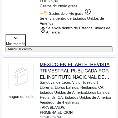
EUR 25,84
Gastos de envío gratis
Gastos de envío gratis
Se envía dentro de Estados Unidos de
America
Se envía dentro de Estados Unidos de
America
Mostrar más
Añadir al carrito
MEXICO EN EL ARTE. REVISTA
TRIMESTRAL PUBLICADA POR
EL INSTITUTO NACIONAL DE
BELLAS ARTES. NO. 21
Sandoval de León, Víctor (director)
Librería:
Libros Latinos, Redlands, CA,
Estados Unidos de America
Libros Latinos
,
Imagen del editor
Redlands, CA, Estados Unidos de America
Vendedor de 4 estrellas
TAPA BLANDA
PRIMERA EDICIÓN
CONDICIÓN