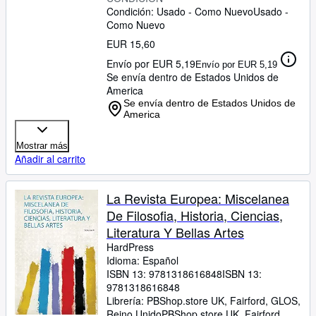
Condición: Usado - Como Nuevo
Usado -
Como Nuevo
EUR 15,60
Envío por EUR 5,19
Envío por EUR 5,19
Se envía dentro de Estados Unidos de
America
Se envía dentro de Estados Unidos de
America
Mostrar más
Añadir al carrito
La Revista Europea: Miscelanea
De Filosofia, Historia, Ciencias,
Literatura Y Bellas Artes
HardPress
Idioma: Español
ISBN 13:
9781318616848
ISBN 13:
9781318616848
Librería:
PBShop.store UK, Fairford, GLOS,
Reino Unido
PBShop.store UK
,
Fairford,