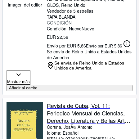
Imagen del editor
GLOS, Reino Unido
Vendedor de 5 estrellas
TAPA BLANDA
CONDICIÓN
Condición: Nuevo
Nuevo
EUR 22,56
Envío por EUR 5,86
Envío por EUR 5,86
Se envía de Reino Unido a Estados Unidos
de America
Se envía de Reino Unido a Estados
Unidos de America
Mostrar más
Añadir al carrito
Revista de Cuba, Vol. 11:
Periodico Mensual de Ciencias,
Derecho, Literatura y Bellas Artes,
Premiado Con Medalla de Oro en
Cortina, JosÃ© Antonio
Idioma: Español
la Exposicion de Matanzas
ISBN 13:
9780332051789
ISBN 13: