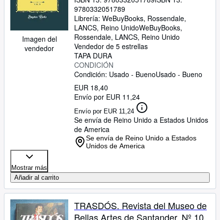
(Classic Reprint)
9780332051789
Librería:
WeBuyBooks, Rossendale,
LANCS, Reino Unido
WeBuyBooks
,
Rossendale, LANCS, Reino Unido
Imagen del
Vendedor de 5 estrellas
vendedor
TAPA DURA
CONDICIÓN
Condición: Usado - Bueno
Usado - Bueno
EUR 18,40
Envío por EUR 11,24
Envío por EUR 11,24
Se envía de Reino Unido a Estados Unidos
de America
Se envía de Reino Unido a Estados
Unidos de America
Mostrar más
Añadir al carrito
TRASDÓS. Revista del Museo de
Bellas Artes de Santander. Nº 10.