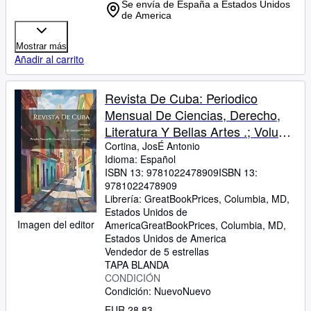
Se envía de España a Estados Unidos
de America
Mostrar más
Añadir al carrito
Revista De Cuba: Periodico
Mensual De Ciencias, Derecho,
Literatura Y Bellas Artes .; Volume
5
Cortina, JosÉ Antonio
Idioma: Español
ISBN 13:
9781022478909
ISBN 13:
9781022478909
Librería:
GreatBookPrices, Columbia, MD,
Estados Unidos de
Imagen del editor
America
GreatBookPrices
,
Columbia, MD,
Estados Unidos de America
Vendedor de 5 estrellas
TAPA BLANDA
CONDICIÓN
Condición: Nuevo
Nuevo
EUR 28,83