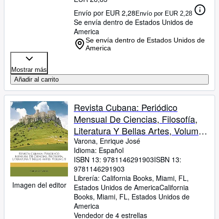
Envío por EUR 2,28
Envío por EUR 2,28
Se envía dentro de Estados Unidos de
America
Se envía dentro de Estados Unidos de
America
Mostrar más
Añadir al carrito
Revista Cubana: Periódico
Mensual De Ciencias, Filosofía,
Literatura Y Bellas Artes, Volume
8 (Spanish Edition)
Varona, Enrique José
Idioma: Español
ISBN 13:
9781146291903
ISBN 13:
9781146291903
Librería:
California Books, Miami, FL,
Imagen del editor
Estados Unidos de America
California
Books
,
Miami, FL, Estados Unidos de
America
Vendedor de 4 estrellas