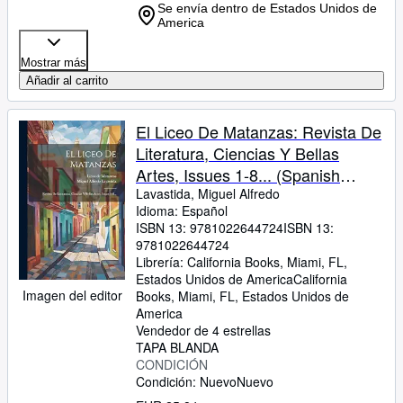
Se envía dentro de Estados Unidos de
America
Mostrar más
Añadir al carrito
El Liceo De Matanzas: Revista De
Literatura, Ciencias Y Bellas
Artes, Issues 1-8... (Spanish
Edition)
Lavastida, Miguel Alfredo
Idioma: Español
ISBN 13:
9781022644724
ISBN 13:
9781022644724
Librería:
California Books, Miami, FL,
Estados Unidos de America
California
Imagen del editor
Books
,
Miami, FL, Estados Unidos de
America
Vendedor de 4 estrellas
TAPA BLANDA
CONDICIÓN
Condición: Nuevo
Nuevo