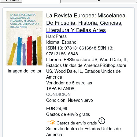
Colecciones
Libros antiguos
La Revista Europea: Miscelanea
De Filosofia, Historia, Ciencias,
Arte y coleccionismo
Literatura Y Bellas Artes
Vendedores
HardPress
Idioma: Español
Comenzar a vender
ISBN 13:
9781318616848
ISBN 13:
9781318616848
Ayuda
Librería:
PBShop.store US, Wood Dale, IL,
CERRAR
Estados Unidos de America
PBShop.store
Imagen del editor
US
,
Wood Dale, IL, Estados Unidos de
America
Vendedor de 5 estrellas
TAPA BLANDA
CONDICIÓN
Condición: Nuevo
Nuevo
EUR 24,99
Gastos de envío gratis
Gastos de envío gratis
Se envía dentro de Estados Unidos de
America