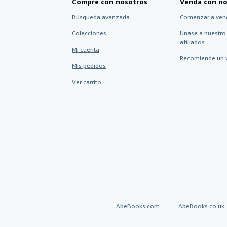
Compre con nosotros
Venda con no
Búsqueda avanzada
Comenzar a ven
Colecciones
Únase a nuestro
afiliados
Mi cuenta
Recomiende un 
Mis pedidos
Ver carrito
AbeBooks.com
AbeBooks.co.uk