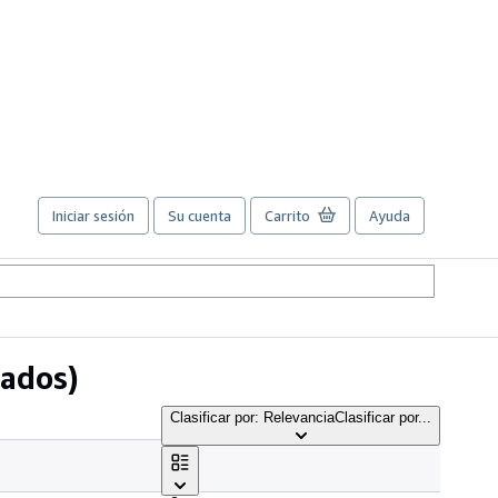
Iniciar sesión
Su cuenta
Carrito
Ayuda
tados)
Clasificar por: Relevancia
Clasificar por...