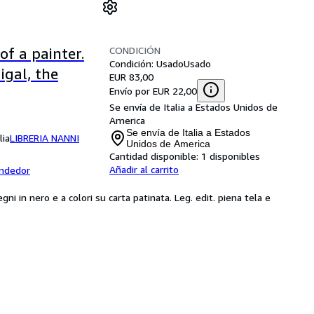
CONDICIÓN
of a painter.
Condición: Usado
Usado
igal, the
EUR 83,00
Envío por EUR 22,00
Se envía de Italia a Estados Unidos de
America
Se envía de Italia a Estados
lia
LIBRERIA NANNI
Unidos de America
Cantidad disponible:
1 disponibles
Añadir al carrito
endedor
egni in nero e a colori su carta patinata. Leg. edit. piena tela e