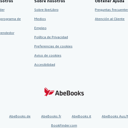
sotros
Sobre nosotros
Obtener Ayuda
der
Sobre IberLibro
Preguntas frecuentes
 programa de
Medios
Atención al Cliente
Empleo
vendedor
Política de Privacidad
Preferencias de cookies
Aviso de cookies
Accesibilidad
AbeBooks.de
AbeBooks.fr
AbeBooks.it
AbeBooks Aus/
BookFinder.com