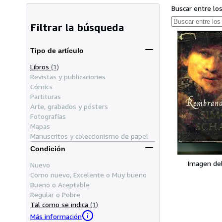
Buscar entre lo
Filtrar la búsqueda
Tipo de artículo
Libros
(1)
Revistas y publicaciones
Cómics
Partituras
Arte, grabados y pósters
Fotografías
Mapas
Manuscritos y coleccionismo de papel
Condición
Imagen de
Nuevo
Como nuevo, Excelente o Muy bueno
Bueno o Aceptable
Regular o Pobre
Tal como se indica
(1)
Más información