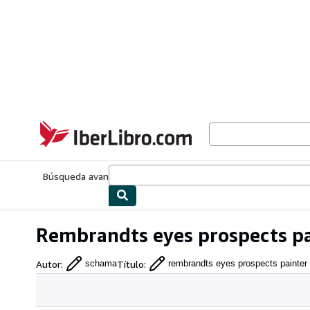
Pasar al contenido principal
IberLibro.com
Búsqueda avanzada
Colecciones
Libros antiguos
Arte y colecc
Rembrandts eyes prospects p
Autor
:
Título
:
schama
rembrandts eyes prospects painter