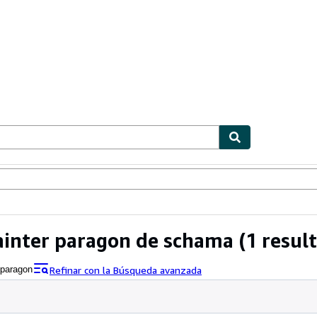
ionismo
Vendedores
Comenzar a vender
ainter paragon de schama
(1 resul
Refinar con la Búsqueda avanzada
 paragon