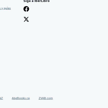
Siga a IberLibro
 y guías
NZ
AbeBooks.ca
ZVAB.com