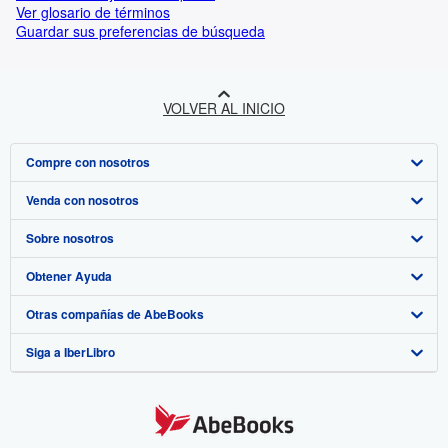
Ver glosario de términos
Guardar sus preferencias de búsqueda
VOLVER AL INICIO
Compre con nosotros
Venda con nosotros
Búsqueda avanzada
Sobre nosotros
Colecciones
Comenzar a vender
Obtener Ayuda
Mi cuenta
Únase a nuestro programa de afiliados
Sobre IberLibro
Otras compañías de AbeBooks
Mis pedidos
Recomiende un vendedor
Medios
Preguntas frecuentes y guías
Siga a IberLibro
Ver carrito
Empleo
Atención al Cliente
AbeBooks.com
Política de Privacidad
AbeBooks.co.uk
Preferencias de cookies
AbeBooks.de