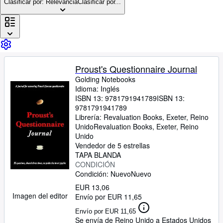
Colecciones
Clasificar por: Relevancia
Clasificar por...
Libros antiguos
Arte y coleccionismo
Vendedores
Proust's Questionnaire Journal
Comenzar a vender
Golding Notebooks
Ayuda
Idioma: Inglés
ISBN 13:
9781791941789
ISBN 13:
CERRAR
9781791941789
Librería:
Revaluation Books, Exeter, Reino
Unido
Revaluation Books
,
Exeter, Reino
Unido
Vendedor de 5 estrellas
TAPA BLANDA
CONDICIÓN
Condición: Nuevo
Nuevo
EUR 13,06
Imagen del editor
Envío por EUR 11,65
Envío por EUR 11,65
Se envía de Reino Unido a Estados Unidos