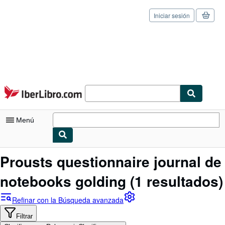
Iniciar sesión
Pasar al contenido principal
IberLibro.com
Menú
Mi cuenta
Prousts questionnaire journal de
Consultar mis pedidos
notebooks golding
(1 resultados)
Cerrar sesión
Refinar con la Búsqueda avanzada
Búsqueda avanzada
Filtrar