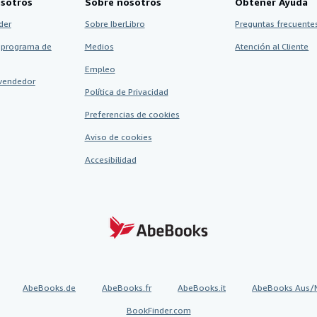
sotros
Sobre nosotros
Obtener Ayuda
der
Sobre IberLibro
Preguntas frecuentes
 programa de
Medios
Atención al Cliente
Empleo
vendedor
Política de Privacidad
Preferencias de cookies
Aviso de cookies
Accesibilidad
AbeBooks.de
AbeBooks.fr
AbeBooks.it
AbeBooks Aus/
BookFinder.com