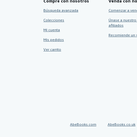
Compre con nosotros
Venda con no
Búsqueda avanzada
Comenzar a ven
Colecciones
Únase a nuestro
afiliados
Mi cuenta
Recomiende un 
Mis pedidos
Ver carrito
AbeBooks.com
AbeBooks.co.uk