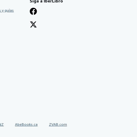
Siga a IberLibro
 y guías
NZ
AbeBooks.ca
ZVAB.com