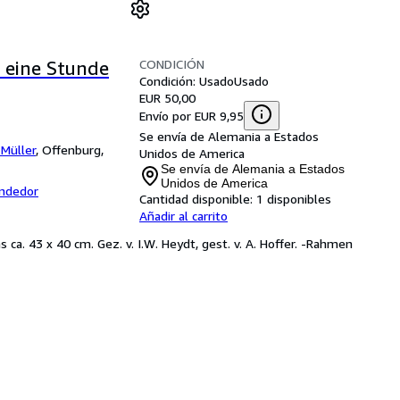
CONDICIÓN
 eine Stunde
Condición: Usado
Usado
EUR 50,00
Envío por EUR 9,95
Se envía de Alemania a Estados
Müller
,
Offenburg,
Unidos de America
Se envía de Alemania a Estados
Unidos de America
endedor
Cantidad disponible:
1 disponibles
Añadir al carrito
ca. 43 x 40 cm. Gez. v. I.W. Heydt, gest. v. A. Hoffer. -Rahmen