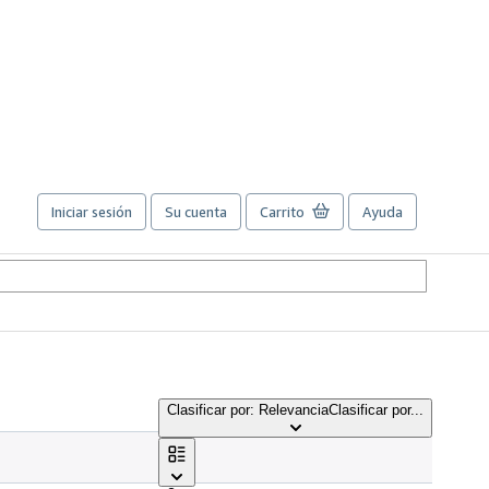
Iniciar sesión
Su cuenta
Carrito
Ayuda
Clasificar por: Relevancia
Clasificar por...