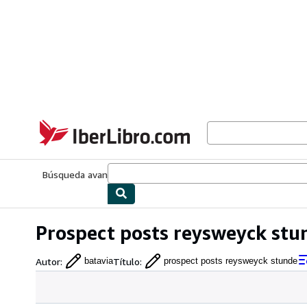
Pasar al contenido principal
IberLibro.com
Búsqueda avanzada
Colecciones
Libros antiguos
Arte y colecc
Prospect posts reysweyck stu
Autor
:
Título
:
batavia
prospect posts reysweyck stunde