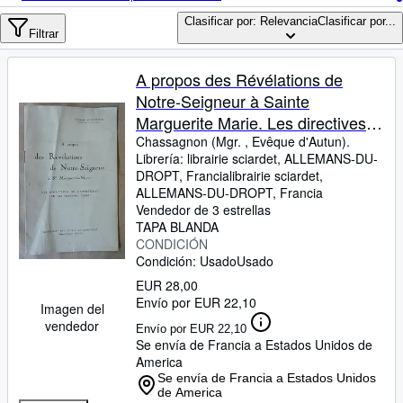
Colecciones
Clasificar por: Relevancia
Clasificar por...
Libros antiguos
Filtrar
Arte y coleccionismo
A propos des Révélations de
Vendedores
Notre-Seigneur à Sainte
Marguerite Marie. Les directives
Comenzar a vender
de l'apostolat en ces derniers
Chassagnon (Mgr. , Evêque d'Autun).
Librería:
librairie sciardet, ALLEMANS-DU-
Ayuda
temps.
DROPT, Francia
librairie sciardet
,
CERRAR
ALLEMANS-DU-DROPT, Francia
Vendedor de 3 estrellas
TAPA BLANDA
CONDICIÓN
Condición: Usado
Usado
EUR 28,00
Envío por EUR 22,10
Imagen del
vendedor
Envío por EUR 22,10
Se envía de Francia a Estados Unidos de
America
Se envía de Francia a Estados Unidos
de America