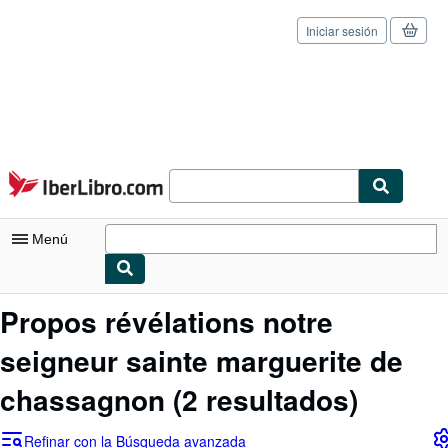
Iniciar sesión
Pasar al contenido principal
IberLibro.com
Menú
Mi cuenta
Propos révélations notre
Consultar mis pedidos
seigneur sainte marguerite de
Cerrar sesión
chassagnon
(2 resultados)
Búsqueda avanzada
Refinar con la Búsqueda avanzada