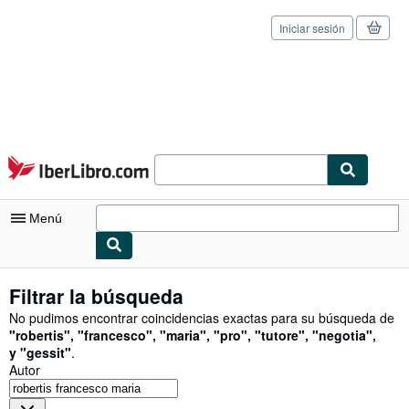
Iniciar sesión
Pasar al contenido principal
IberLibro.com
Menú
Mi cuenta
Filtrar la búsqueda
Consultar mis pedidos
No pudimos encontrar coincidencias exactas para su búsqueda de
"
robertis
"
,
"
francesco
"
,
"
maria
"
,
"
pro
"
,
"
tutore
"
,
"
negotia
"
,
Cerrar sesión
y
"
gessit
"
.
Autor
Búsqueda avanzada