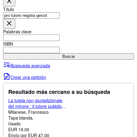
Colecciones
Título
Libros antiguos
Arte y coleccionismo
Palabras clave
Vendedores
Comenzar a vender
ISBN
Ayuda
Buscar
CERRAR
Búsqueda avanzada
Crear una petición
Resultado más cercano a su búsqueda
La tutela non giurisdizionale
del minore : il tutore pubblico
dei minori
Milanese, Francesco
Tapa blanda
Usado
EUR 19,00
Envío por EUR 47,00