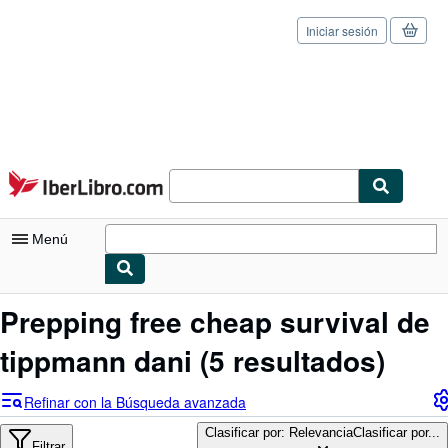
Iniciar sesión
Pasar al contenido principal
IberLibro.com
Menú
Mi cuenta
Prepping free cheap survival de
Consultar mis pedidos
tippmann dani
(5 resultados)
Cerrar sesión
Refinar con la Búsqueda avanzada
Búsqueda avanzada
Clasificar por: Relevancia
Clasificar por...
Filtrar