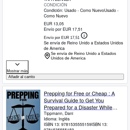
CONDICIÓN
Condición: Usado - Como Nuevo
Usado -
Como Nuevo
EUR 13,05
Envío por EUR 17,51
Envío por EUR 17,51
Se envía de Reino Unido a Estados Unidos
de America
Se envía de Reino Unido a Estados
Unidos de America
Mostrar más
Añadir al carrito
Prepping for Free or Cheap : A
Survival Guide to Get You
Prepared for a Disaster While
Saving Money
Tippmann, Dani
Idioma: Inglés
ISBN 13:
9781535555159
ISBN 13:
9781535555159