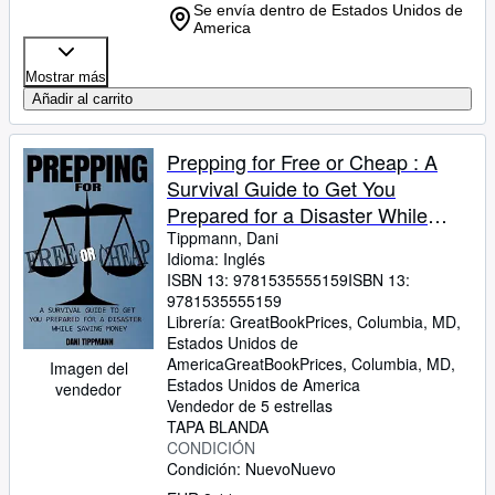
Se envía dentro de Estados Unidos de
America
Mostrar más
Añadir al carrito
Prepping for Free or Cheap : A
Survival Guide to Get You
Prepared for a Disaster While
Saving Money
Tippmann, Dani
Idioma: Inglés
ISBN 13:
9781535555159
ISBN 13:
9781535555159
Librería:
GreatBookPrices, Columbia, MD,
Estados Unidos de
America
GreatBookPrices
,
Columbia, MD,
Imagen del
Estados Unidos de America
vendedor
Vendedor de 5 estrellas
TAPA BLANDA
CONDICIÓN
Condición: Nuevo
Nuevo