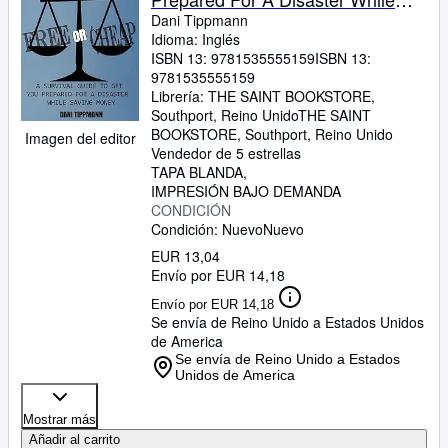
Saving Money
Dani Tippmann
Idioma: Inglés
ISBN 13:
9781535555159
ISBN 13:
9781535555159
Librería:
THE SAINT BOOKSTORE,
Southport, Reino Unido
THE SAINT
BOOKSTORE
,
Southport, Reino Unido
Imagen del editor
Vendedor de 5 estrellas
TAPA BLANDA
IMPRESIÓN BAJO DEMANDA
CONDICIÓN
Condición: Nuevo
Nuevo
EUR 13,04
Envío por EUR 14,18
Envío por EUR 14,18
Se envía de Reino Unido a Estados Unidos
de America
Se envía de Reino Unido a Estados
Unidos de America
Mostrar más
Añadir al carrito