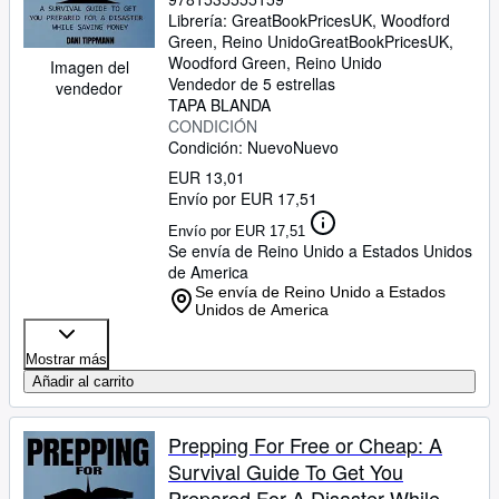
Librería:
GreatBookPricesUK, Woodford
Green, Reino Unido
GreatBookPricesUK
,
Woodford Green, Reino Unido
Imagen del
Vendedor de 5 estrellas
vendedor
TAPA BLANDA
CONDICIÓN
Condición: Nuevo
Nuevo
EUR 13,01
Envío por EUR 17,51
Envío por EUR 17,51
Se envía de Reino Unido a Estados Unidos
de America
Se envía de Reino Unido a Estados
Unidos de America
Mostrar más
Añadir al carrito
Prepping For Free or Cheap: A
Survival Guide To Get You
Prepared For A Disaster While