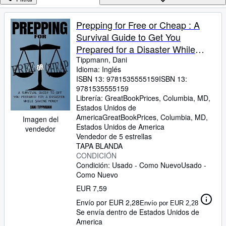
Colecciones
Libros antiguos
Prepping for Free or Cheap : A
Survival Guide to Get You
Arte y coleccionismo
Prepared for a Disaster While
Vendedores
Saving Money
Tippmann, Dani
Idioma: Inglés
Comenzar a vender
ISBN 13:
9781535555159
ISBN 13:
9781535555159
Ayuda
Librería:
GreatBookPrices, Columbia, MD,
CERRAR
Estados Unidos de
America
GreatBookPrices
,
Columbia, MD,
Imagen del
Estados Unidos de America
vendedor
Vendedor de 5 estrellas
TAPA BLANDA
CONDICIÓN
Condición: Usado - Como Nuevo
Usado -
Como Nuevo
EUR 7,59
Envío por EUR 2,28
Envío por EUR 2,28
Se envía dentro de Estados Unidos de
America