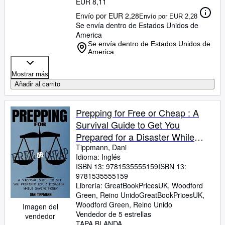
EUR 8,11
Envío por EUR 2,28
Envío por EUR 2,28
Se envía dentro de Estados Unidos de
America
Se envía dentro de Estados Unidos de
America
Mostrar más
Añadir al carrito
Prepping for Free or Cheap : A
Survival Guide to Get You
Prepared for a Disaster While
Saving Money
Tippmann, Dani
Idioma: Inglés
ISBN 13:
9781535555159
ISBN 13:
9781535555159
Librería:
GreatBookPricesUK, Woodford
Green, Reino Unido
GreatBookPricesUK
,
Woodford Green, Reino Unido
Imagen del
Vendedor de 5 estrellas
vendedor
TAPA BLANDA