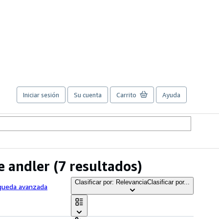
Iniciar sesión
Su cuenta
Carrito
Ayuda
e andler
(7 resultados)
Clasificar por: Relevancia
Clasificar por...
squeda avanzada