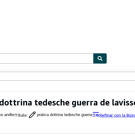
ionismo
Vendedores
Comenzar a vender
 dottrina tedesche guerra de laviss
Título
:
Refinar con la Bú
se andler
pratica dottrina tedesche guerra