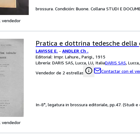
brossura. Condición: Buone. Collana STUDI E DOCU
l vendedor
Pratica e dottrina tedesche della 
LAVISSE E.
-
ANDLER Ch .
Editorial: Impr. Lahure., Parigi., 1915
Librería:
DARIS SAS, Lucca, LU, Italia
DARIS SAS
,
Lucca,
Contactar con el v
Vendedor de 2 estrellas
In-8°, legatura in brossura editoriale, pp.47. (Studi 
l vendedor