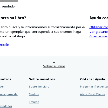
l vendedor
ntra su libro?
Ayuda co
 libro busca y le informaremos automáticamente por e-
Obtener co
nto un ejemplar que corresponda a sus criterios haga
Ver glosari
nuestro catálogo.
Guardar sus
tición
Volver al inicio
sotros
Sobre nosotros
Obtener Ayuda
der
Sobre IberLibro
Preguntas frecuentes
 programa de
Medios
Atención al Cliente
Empleo
vendedor