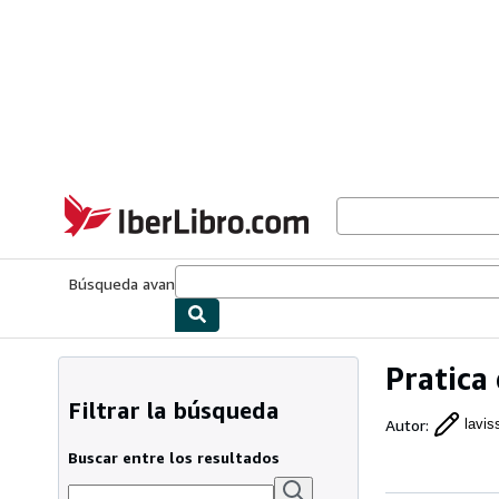
Pasar al contenido principal
IberLibro.com
Búsqueda avanzada
Colecciones
Libros antiguos
Arte y colecc
Pratica
Filtrar la búsqueda
Autor
:
lavis
Buscar entre los resultados