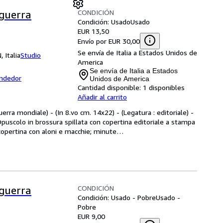
CONDICIÓN
 guerra
Condición: Usado
Usado
EUR 13,50
Envío por EUR 30,00
Se envía de Italia a Estados Unidos de
 Italia
Studio
America
Se envía de Italia a Estados
endedor
Unidos de America
Cantidad disponible:
1 disponibles
Añadir al carrito
erra mondiale) - (In 8.vo cm. 14x22) - (Legatura : editoriale) - 
Opuscolo in brossura spillata con copertina editoriale a stampa 
 copertina con aloni e macchie; minute
…
CONDICIÓN
 guerra
Condición: Usado - Pobre
Usado -
Pobre
EUR 9,00