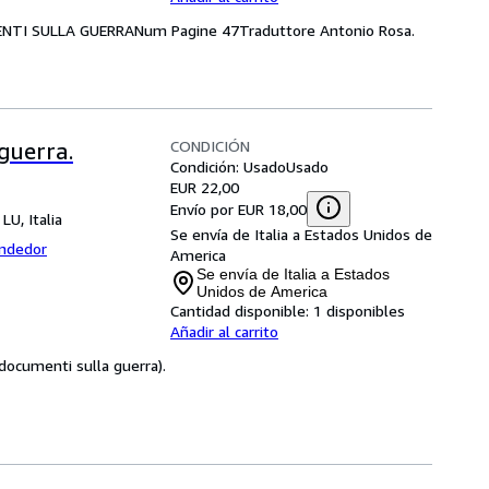
MENTI SULLA GUERRANum Pagine 47Traduttore Antonio Rosa.
CONDICIÓN
guerra.
Condición: Usado
Usado
EUR 22,00
Envío por EUR 18,00
 LU, Italia
Se envía de Italia a Estados Unidos de
endedor
America
Se envía de Italia a Estados
Unidos de America
Cantidad disponible:
1 disponibles
Añadir al carrito
e documenti sulla guerra).