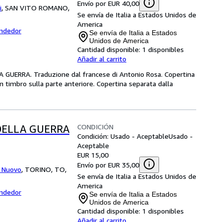
Envío por EUR 40,00
i
,
SAN VITO ROMANO,
Se envía de Italia a Estados Unidos de
America
endedor
Se envía de Italia a Estados
Unidos de America
Cantidad disponible:
1 disponibles
Añadir al carrito
 GUERRA. Traduzione dal francese di Antonio Rosa. Copertina
on timbro sulla parte anteriore. Copertina separata dalla
CONDICIÓN
DELLA GUERRA
Condición: Usado - Aceptable
Usado -
Aceptable
EUR 15,00
Envío por EUR 35,00
o Nuovo
,
TORINO, TO,
Se envía de Italia a Estados Unidos de
America
endedor
Se envía de Italia a Estados
Unidos de America
Cantidad disponible:
1 disponibles
Añadir al carrito