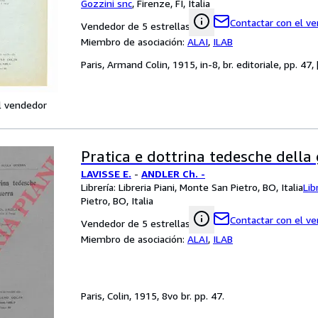
Gozzini snc
,
Firenze, FI, Italia
Contactar con el v
Vendedor de 5 estrellas
Miembro de asociación:
ALAI
,
ILAB
Paris, Armand Colin, 1915, in-8, br. editoriale, pp. 47,
l vendedor
Pratica e dottrina tedesche della 
LAVISSE E.
-
ANDLER Ch. -
Librería:
Libreria Piani, Monte San Pietro, BO, Italia
Lib
Pietro, BO, Italia
Contactar con el v
Vendedor de 5 estrellas
Miembro de asociación:
ALAI
,
ILAB
Paris, Colin, 1915, 8vo br. pp. 47.