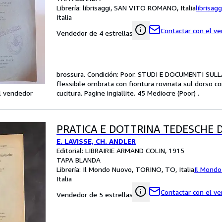
Librería:
librisaggi, SAN VITO ROMANO, Italia
librisagg
Italia
Contactar con el v
Vendedor de 4 estrellas
brossura. Condición: Poor. STUDI E DOCUMENTI SULLA
flessibile ombrata con fioritura rovinata sul dorso c
l vendedor
cucitura. Pagine ingiallite. 45 Mediocre (Poor) .
PRATICA E DOTTRINA TEDESCHE 
E. LAVISSE, CH. ANDLER
Editorial: LIBRAIRIE ARMAND COLIN, 1915
TAPA BLANDA
Librería:
Il Mondo Nuovo, TORINO, TO, Italia
Il Mond
Italia
Contactar con el v
Vendedor de 5 estrellas