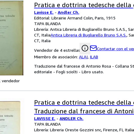
Pratica e dottrina tedesche della
Lavisse E.
-
Andler Ch.
Editorial: Librairie Armand Colin, Paris, 1915
TAPA BLANDA
Librería:
Antica Libreria di Bugliarello Bruno S.A.S., Sa
CT, Italia
Antica Libreria di Bugliarello Bruno S.A.S.
,
Sa
CT, Italia
Contactar con el v
Vendedor de 4 estrellas
Miembro de asociación:
ALAI
,
ILAB
Traduzione dal francese di Antonio Rosa - Collana St
editoriale - Fogli sciolti - Libro usato.
l vendedor
Pratica e dottrina tedesche della g
Traduzione dal francese di Antoni
LAVISSE E.
-
ANDLER Ch.
TAPA BLANDA
Librería:
Libreria Oreste Gozzini snc, Firenze, FI, Italia