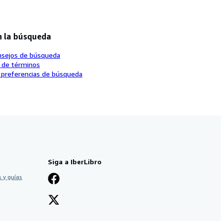
n la búsqueda
nsejos de búsqueda
o de términos
 preferencias de búsqueda
Siga a IberLibro
 y guías