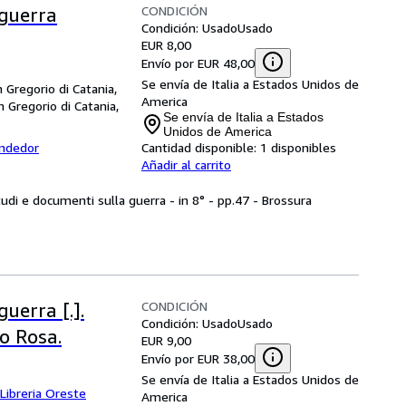
CONDICIÓN
 guerra
Condición: Usado
Usado
EUR 8,00
Envío por EUR 48,00
Se envía de Italia a Estados Unidos de
n Gregorio di Catania,
America
n Gregorio di Catania,
Se envía de Italia a Estados
Unidos de America
endedor
Cantidad disponible:
1 disponibles
Añadir al carrito
udi e documenti sulla guerra - in 8° - pp.47 - Brossura
CONDICIÓN
uerra [.].
Condición: Usado
Usado
o Rosa.
EUR 9,00
Envío por EUR 38,00
Se envía de Italia a Estados Unidos de
Libreria Oreste
America