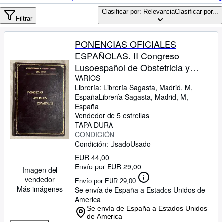
Colecciones
Clasificar por: Relevancia
Clasificar por...
Libros antiguos
Filtrar
Arte y coleccionismo
PONENCIAS OFICIALES
Vendedores
ESPAÑOLAS. II Congreso
Lusoespañol de Obstetricia y
Comenzar a vender
Ginecología. Lisboa, Mayo 1948
VARIOS
Librería:
Librería Sagasta, Madrid, M,
Ayuda
España
Librería Sagasta
,
Madrid, M,
CERRAR
España
Vendedor de 5 estrellas
TAPA DURA
CONDICIÓN
Condición: Usado
Usado
EUR 44,00
Envío por EUR 29,00
Imagen del
vendedor
Envío por EUR 29,00
Más imágenes
Se envía de España a Estados Unidos de
America
Se envía de España a Estados Unidos
de America