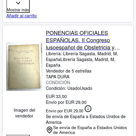
Mostrar más
Añadir al carrito
PONENCIAS OFICIALES
ESPAÑOLAS. II Congreso
lusoespañol de Obstetricia y
Ginecología, Lisboa, Mayo 1948
Librería:
Librería Sagasta, Madrid, M,
España
Librería Sagasta
,
Madrid, M,
España
Vendedor de 5 estrellas
TAPA DURA
CONDICIÓN
Condición: Usado
Usado
EUR 33,00
Envío por EUR 29,00
Imagen del
Envío por EUR 29,00
vendedor
Se envía de España a Estados Unidos de
America
Se envía de España a Estados Unidos
de America