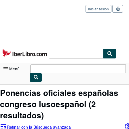
Iniciar sesión
Pasar al contenido principal
IberLibro.com
Menú
Mi cuenta
Ponencias oficiales españolas
Consultar mis pedidos
congreso lusoespañol
(2
Cerrar sesión
resultados)
Búsqueda avanzada
Refinar con la Búsqueda avanzada