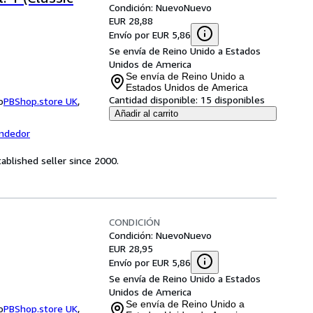
Condición: Nuevo
Nuevo
EUR 28,88
Envío por EUR 5,86
Se envía de Reino Unido a Estados
Unidos de America
Se envía de Reino Unido a
Estados Unidos de America
Cantidad disponible:
15 disponibles
o
PBShop.store UK
,
Añadir al carrito
endedor
ablished seller since 2000.
CONDICIÓN
Condición: Nuevo
Nuevo
EUR 28,95
Envío por EUR 5,86
Se envía de Reino Unido a Estados
Unidos de America
Se envía de Reino Unido a
o
PBShop.store UK
,