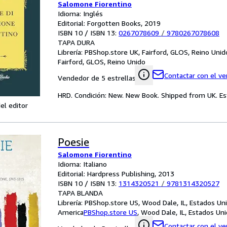
Salomone Fiorentino
Idioma: Inglés
Editorial: Forgotten Books, 2019
ISBN 10 / ISBN 13:
0267078609
/
9780267078608
TAPA DURA
Librería:
PBShop.store UK, Fairford, GLOS, Reino Unid
Fairford, GLOS, Reino Unido
Contactar con el v
Vendedor de 5 estrellas
HRD. Condición: New. New Book. Shipped from UK. Est
el editor
Poesie
Salomone Fiorentino
Idioma: Italiano
Editorial: Hardpress Publishing, 2013
ISBN 10 / ISBN 13:
1314320521
/
9781314320527
TAPA BLANDA
Librería:
PBShop.store US, Wood Dale, IL, Estados Un
America
PBShop.store US
,
Wood Dale, IL, Estados Un
Contactar con el v