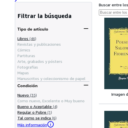
Buscar entre lo
Filtrar la búsqueda
Tipo de artículo
Libros
(46)
Revistas y publicaciones
Cómics
Partituras
Arte, grabados y pósters
Fotografías
Mapas
Manuscritos y coleccionismo de papel
Condición
Imagen d
Nuevo
(35)
Como nuevo, Excelente o Muy bueno
Bueno o Aceptable
(4)
Regular o Pobre
(1)
Tal como se indica
(6)
Más información