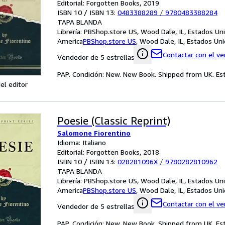
Editorial: Forgotten Books, 2019
ISBN 10 / ISBN 13:
0483388289
/
9780483388284
TAPA BLANDA
Librería:
PBShop.store US, Wood Dale, IL, Estados Un
America
PBShop.store US
,
Wood Dale, IL, Estados Un
Contactar con el v
Vendedor de 5 estrellas
PAP. Condición: New. New Book. Shipped from UK. Est
el editor
Poesie (Classic Reprint)
Salomone Fiorentino
Idioma: Italiano
Editorial: Forgotten Books, 2018
ISBN 10 / ISBN 13:
028281096X
/
9780282810962
TAPA BLANDA
Librería:
PBShop.store US, Wood Dale, IL, Estados Un
America
PBShop.store US
,
Wood Dale, IL, Estados Un
Contactar con el v
Vendedor de 5 estrellas
PAP. Condición: New. New Book. Shipped from UK. Est