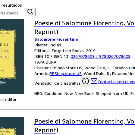
s resultados
Poesie di Salomone Fiorentino, Vol.
Reprint)
Salomone Fiorentino
Idioma: Inglés
Editorial: Forgotten Books, 2019
ISBN 10 / ISBN 13:
0267078609
/
9780267078608
TAPA DURA
Librería:
PBShop.store US, Wood Dale, IL, Estados Un
America
PBShop.store US
,
Wood Dale, IL, Estados Un
Contactar con el v
Vendedor de 5 estrellas
HRD. Condición: New. New Book. Shipped from UK. Est
el editor
Poesie di Salomone Fiorentino, Vol.
Reprint)