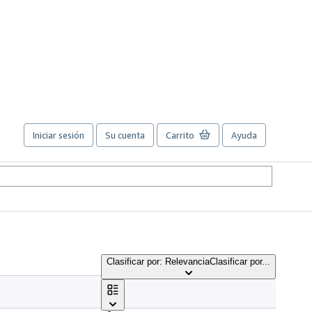
Iniciar sesión
Su cuenta
Carrito
Ayuda
Clasificar por: Relevancia
Clasificar por...