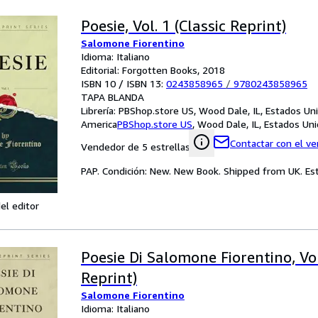
Poesie, Vol. 1 (Classic Reprint)
Salomone Fiorentino
Idioma: Italiano
Editorial: Forgotten Books, 2018
ISBN 10 / ISBN 13:
0243858965
/
9780243858965
TAPA BLANDA
Librería:
PBShop.store US, Wood Dale, IL, Estados Un
America
PBShop.store US
,
Wood Dale, IL, Estados Un
Contactar con el v
Vendedor de 5 estrellas
PAP. Condición: New. New Book. Shipped from UK. Est
el editor
Poesie Di Salomone Fiorentino, Vol
Reprint)
Salomone Fiorentino
Idioma: Italiano