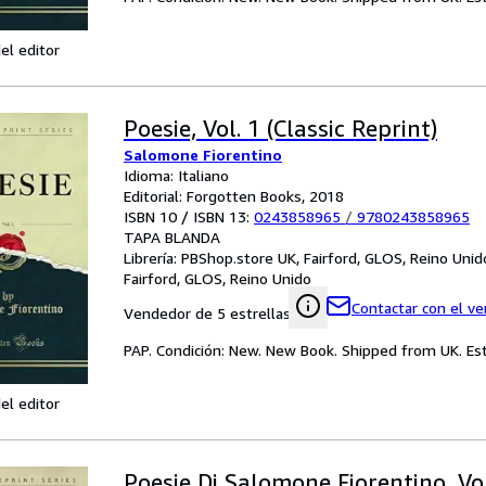
el editor
Poesie, Vol. 1 (Classic Reprint)
Salomone Fiorentino
Idioma: Italiano
Editorial: Forgotten Books, 2018
ISBN 10 / ISBN 13:
0243858965
/
9780243858965
TAPA BLANDA
Librería:
PBShop.store UK, Fairford, GLOS, Reino Unid
Fairford, GLOS, Reino Unido
Contactar con el v
Vendedor de 5 estrellas
PAP. Condición: New. New Book. Shipped from UK. Est
el editor
Poesie Di Salomone Fiorentino, Vol