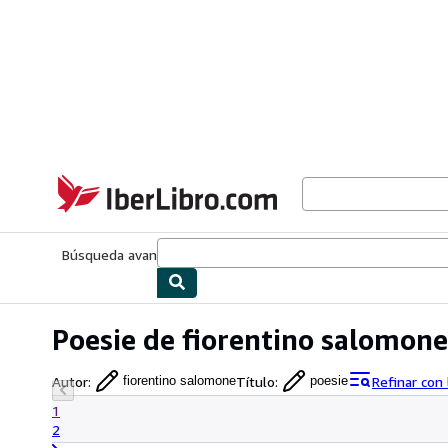
Pasar al contenido principal
IberLibro.com
Búsqueda avanzada
Colecciones
Libros antiguos
Arte y colecc
Poesie de fiorentino salomone
Autor
:
Título
:
Refinar con
fiorentino salomone
poesie
1
2