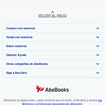
VOLVER AL INICIO
Compre con nosotros
Venda con nosotros
Búsqueda avanzada
Sobre nosotros
Colecciones
Comenzar a vender
Obtener Ayuda
Mi cuenta
Únase a nuestro programa de afiliados
Sobre IberLibro
Otras compañías de AbeBooks
Mis pedidos
Recomiende un vendedor
Medios
Preguntas frecuentes y guías
Siga a IberLibro
Ver carrito
Empleo
Atención al Cliente
AbeBooks.com
Política de Privacidad
AbeBooks.co.uk
Preferencias de cookies
AbeBooks.de
Aviso de cookies
AbeBooks.fr
Utilizando la página web, usted confirma que ha leído, entendido y acepta
los
términos y condiciones generales de utilización
.