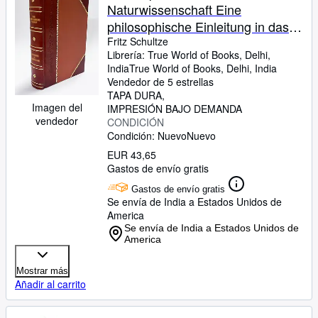
Naturwissenschaft Eine
philosophische Einleitung in das
Studium der Natur und ihrer
Fritz Schultze
Librería:
True World of Books, Delhi,
Wissenschaften , Volume 1 1881
India
True World of Books
,
Delhi, India
[LeatherBound]
Vendedor de 5 estrellas
TAPA DURA
Imagen del
IMPRESIÓN BAJO DEMANDA
vendedor
CONDICIÓN
Condición: Nuevo
Nuevo
EUR 43,65
Gastos de envío gratis
Gastos de envío gratis
Se envía de India a Estados Unidos de
America
Se envía de India a Estados Unidos de
America
Mostrar más
Añadir al carrito