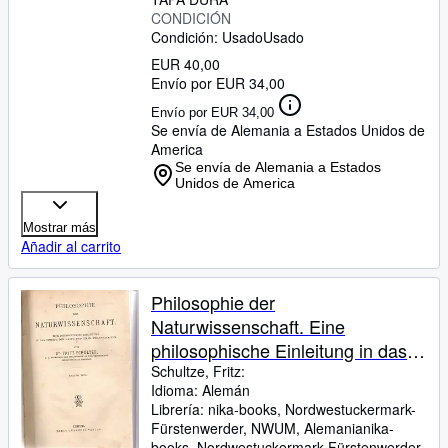
CONDICIÓN
Condición: Usado
Usado
EUR 40,00
Envío por EUR 34,00
Envío por EUR 34,00
Se envía de Alemania a Estados Unidos de
America
Se envía de Alemania a Estados
Unidos de America
Mostrar más
Añadir al carrito
Philosophie der
Naturwissenschaft. Eine
philosophische Einleitung in das
Studium der Natur und ihrer
Schultze, Fritz:
Idioma: Alemán
Wissenschaften. erster und
Librería:
nika-books, Nordwestuckermark-
zweiter Teil in einem Band,
Fürstenwerder, NWUM, Alemania
nika-
books
,
Nordwestuckermark-Fürstenwerder,