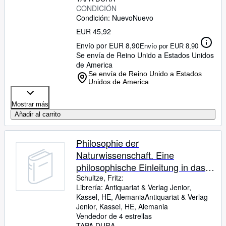
CONDICIÓN
Condición: Nuevo
Nuevo
EUR 45,92
Envío por EUR 8,90
Envío por EUR 8,90
Se envía de Reino Unido a Estados Unidos
de America
Se envía de Reino Unido a Estados
Unidos de America
Mostrar más
Añadir al carrito
Philosophie der
Naturwissenschaft. Eine
philosophische Einleitung in das
Studium der Natur und ihrer
Schultze, Fritz:
Librería:
Antiquariat & Verlag Jenior,
Wissenschaften. Zwei Bände in
Kassel, HE, Alemania
Antiquariat & Verlag
einem.
Jenior
,
Kassel, HE, Alemania
Vendedor de 4 estrellas
TAPA DURA