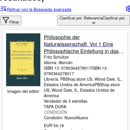
Colecciones
Refinar con la Búsqueda avanzada
Libros antiguos
Clasificar por: Relevancia
Clasificar por...
Arte y coleccionismo
Filtrar
Vendedores
Philosophie der
Comenzar a vender
Naturwissenschaft, Vol 1 Eine
Philosophische Einleitung in das
Ayuda
Studium der Natur und Ihrer
Fritz Schultze
CERRAR
Idioma: Alemán
Wissenschaften Classic Reprint
ISBN 13:
9780364278017
ISBN 13:
9780364278017
Librería:
PBShop.store US, Wood Dale, IL,
Estados Unidos de America
PBShop.store
US
,
Wood Dale, IL, Estados Unidos de
Imagen del editor
America
Vendedor de 5 estrellas
TAPA DURA
CONDICIÓN
Condición: Nuevo
Nuevo
EUR 54,19