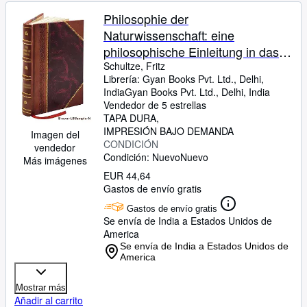
Philosophie der
Naturwissenschaft: eine
philosophische Einleitung in das
Studium der Natur und ihrer
Schultze, Fritz
Librería:
Gyan Books Pvt. Ltd., Delhi,
Wissenschaften. 1 1881 [Leather
India
Gyan Books Pvt. Ltd.
,
Delhi, India
Bound]
Vendedor de 5 estrellas
TAPA DURA
IMPRESIÓN BAJO DEMANDA
Imagen del
CONDICIÓN
vendedor
Condición: Nuevo
Nuevo
Más imágenes
EUR 44,64
Gastos de envío gratis
Gastos de envío gratis
Se envía de India a Estados Unidos de
America
Se envía de India a Estados Unidos de
America
Mostrar más
Añadir al carrito