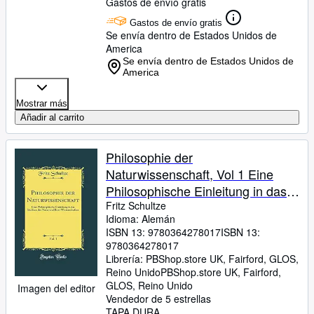
Gastos de envío gratis
Gastos de envío gratis
Se envía dentro de Estados Unidos de
America
Se envía dentro de Estados Unidos de
America
Mostrar más
Añadir al carrito
Philosophie der
Naturwissenschaft, Vol 1 Eine
Philosophische Einleitung in das
Studium der Natur und Ihrer
Fritz Schultze
Idioma: Alemán
Wissenschaften Classic Reprint
ISBN 13:
9780364278017
ISBN 13:
9780364278017
Librería:
PBShop.store UK, Fairford, GLOS,
Reino Unido
PBShop.store UK
,
Fairford,
GLOS, Reino Unido
Imagen del editor
Vendedor de 5 estrellas
TAPA DURA