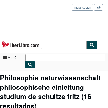
Iniciar sesión
Pasar al contenido principal
IberLibro.com
Menú
Mi cuenta
Philosophie naturwissenschaft
Consultar mis pedidos
philosophische einleitung
Cerrar sesión
studium de schultze fritz
(16
Búsqueda avanzada
resultados)