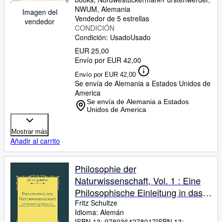
NWUM, Alemania
Imagen del
Vendedor de 5 estrellas
vendedor
CONDICIÓN
Condición: Usado
Usado
EUR 25,00
Envío por EUR 42,00
Envío por EUR 42,00
Se envía de Alemania a Estados Unidos de
America
Se envía de Alemania a Estados
Unidos de America
Mostrar más
Añadir al carrito
Philosophie der
Naturwissenschaft, Vol. 1 : Eine
Philosophische Einleitung in das
Studium der Natur und Ihrer
Fritz Schultze
Idioma: Alemán
Wissenschaften (Classic Reprint)
ISBN 13:
9780364278017
ISBN 13: