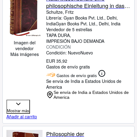
philosophische Einleitung in das
Studium der Natur und ihrer
Schultze, Fritz
Librería:
Gyan Books Pvt. Ltd., Delhi,
Wissenschaften. 2 1882 [Leather
India
Gyan Books Pvt. Ltd.
,
Delhi, India
Bound]
Vendedor de 5 estrellas
TAPA DURA
IMPRESIÓN BAJO DEMANDA
Imagen del
CONDICIÓN
vendedor
Condición: Nuevo
Nuevo
Más imágenes
EUR 35,92
Gastos de envío gratis
Gastos de envío gratis
Se envía de India a Estados Unidos de
America
Se envía de India a Estados Unidos de
America
Mostrar más
Añadir al carrito
Philosophie der