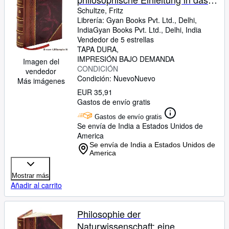
Studium der Natur und ihrer
Schultze, Fritz
Librería:
Gyan Books Pvt. Ltd., Delhi,
Wissenschaften. 2 1882 [Leather
India
Gyan Books Pvt. Ltd.
,
Delhi, India
Bound]
Vendedor de 5 estrellas
TAPA DURA
IMPRESIÓN BAJO DEMANDA
Imagen del
CONDICIÓN
vendedor
Condición: Nuevo
Nuevo
Más imágenes
EUR 35,91
Gastos de envío gratis
Gastos de envío gratis
Se envía de India a Estados Unidos de
America
Se envía de India a Estados Unidos de
America
Mostrar más
Añadir al carrito
Philosophie der
Naturwissenschaft: eine