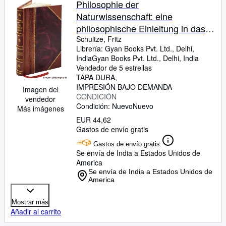
Philosophie der
Naturwissenschaft: eine
philosophische Einleitung in das
Studium der Natur und ihrer
Schultze, Fritz
Librería:
Gyan Books Pvt. Ltd., Delhi,
Wissenschaften. 1 1881 [Leather
India
Gyan Books Pvt. Ltd.
,
Delhi, India
Bound]
Vendedor de 5 estrellas
TAPA DURA
IMPRESIÓN BAJO DEMANDA
Imagen del
CONDICIÓN
vendedor
Condición: Nuevo
Nuevo
Más imágenes
EUR 44,62
Gastos de envío gratis
Gastos de envío gratis
Se envía de India a Estados Unidos de
America
Se envía de India a Estados Unidos de
America
Mostrar más
Añadir al carrito