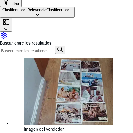
Colecciones
Filtrar
Clasificar por: Relevancia
Clasificar por...
Libros antiguos
Arte y coleccionismo
Vendedores
Comenzar a vender
Buscar entre los resultados
Ayuda
CERRAR
Imagen del vendedor