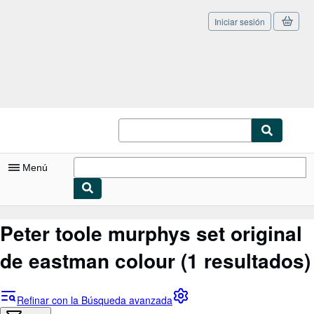
Iniciar sesión
Pasar al contenido principal
IberLibro.com
Menú
Mi cuenta
Peter toole murphys set original
Consultar mis pedidos
de eastman colour
(1 resultados)
Cerrar sesión
Búsqueda avanzada
Refinar con la Búsqueda avanzada