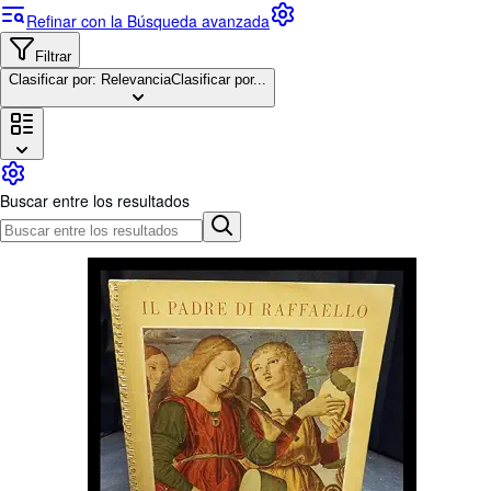
Colecciones
Refinar con la Búsqueda avanzada
Libros antiguos
Filtrar
Arte y coleccionismo
Clasificar por: Relevancia
Clasificar por...
Vendedores
Comenzar a vender
Ayuda
Buscar entre los resultados
CERRAR