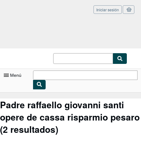
Iniciar sesión
Pasar al contenido principal
IberLibro.com
Menú
Mi cuenta
Padre raffaello giovanni santi
Consultar mis pedidos
opere de cassa risparmio pesaro
Cerrar sesión
(2 resultados)
Búsqueda avanzada