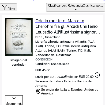
Colecciones
Clasificar por: Relevancia
Clasificar por...
Libros antiguos
Filtrar
Arte y coleccionismo
Ode in morte di Marcello
Vendedores
Cherofini fra gli Arcadi Chirfenio
Leucadio All'Illustrissima signora
Comenzar a vender
Marchesa Vittoria Cherofini Lepri
PIZZI, Gioacchino
Librería:
Libreria antiquaria Atlantis (ALAI-
Ayuda
Dimorante in Firenze, Sorella
ILAB), Torino, TO, Italia
Libreria antiquaria
amatissima del defunto.
CERRAR
Atlantis (ALAI-ILAB)
,
Torino, TO, Italia
Vendedor de 4 estrellas
CONDICIÓN
Imagen del
Condición: Usado
Usado
vendedor
EUR 45,00
Envío por EUR 29,00
Envío por EUR 29,00
Se envía de Italia a Estados Unidos de
America
Se envía de Italia a Estados Unidos de
America
Mostrar más