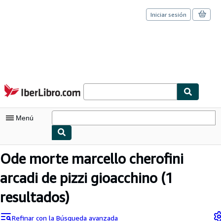
Iniciar sesión
Pasar al contenido principal
IberLibro.com
Menú
Mi cuenta
Ode morte marcello cherofini
Consultar mis pedidos
arcadi de pizzi gioacchino
(1
Cerrar sesión
resultados)
Búsqueda avanzada
Refinar con la Búsqueda avanzada