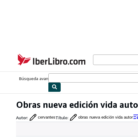
Pasar al contenido principal
IberLibro.com
Búsqueda avanzada
Colecciones
Libros antiguos
Arte y colecc
Obras nueva edición vida auto
Autor
:
Título
:
cervantes
obras nueva edición vida autor