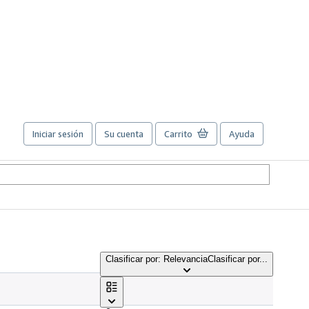
Iniciar sesión
Su cuenta
Carrito
Ayuda
Clasificar por: Relevancia
Clasificar por...