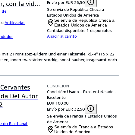
Envío por EUR 26,50
, con la vida
Se envía de Republica Checa a
. de
; Tomó primero
Estados Unidos de America
s espanoles;
Se envía de Republica Checa a
eca
Antikvariat
Estados Unidos de America
Cantidad disponible:
1 disponibles
Añadir al carrito
endedor
mit 2 Frontispiz-Bildern und einer Faksimile, kl.-4° (15 x 22
ssen, innen tw. stärker stockig, sonst sauber, insgesamt noch
CONDICIÓN
 Cervantes
Condición: Usado - Excelente
Usado -
ida Del Autor
Excelente
EUR 100,00
2
Envío por EUR 32,50
Se envía de Francia a Estados Unidos
de America
ie du Bacchanal
,
Se envía de Francia a Estados
Unidos de America