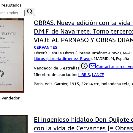
s resultados
OBRAS. Nueva edición con la vida 
D.M.F. de Navarrete. Tomo tercero
VIAJE AL PARNASO Y OBRAS DRA
CERVANTES
Librería:
Fábula Libros (Librería Jiménez-Bravo), MAD
Libros (Librería Jiménez-Bravo)
,
MADRID, M, España
Contactar con el v
Vendedor de 5 estrellas
Miembro de asociación:
LIBRIS
,
LANCE
Paris, edit. Garnier, 1913, 22x14 cm, holandesa tela,
l vendedor
El ingenioso hidalgo Don Quijote
con la vida de Cervantes [= Obra