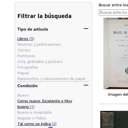
Buscar entre lo
Filtrar la búsqueda
Tipo de artículo
Libros
(3)
Revistas y publicaciones
Cómics
Partituras
Arte, grabados y pósters
Fotografías
Mapas
Manuscritos y coleccionismo de papel
Condición
Imagen de
Nuevo
Como nuevo, Excelente o Muy
bueno
(1)
Bueno o Aceptable
Regular o Pobre
Tal como se indica
(2)