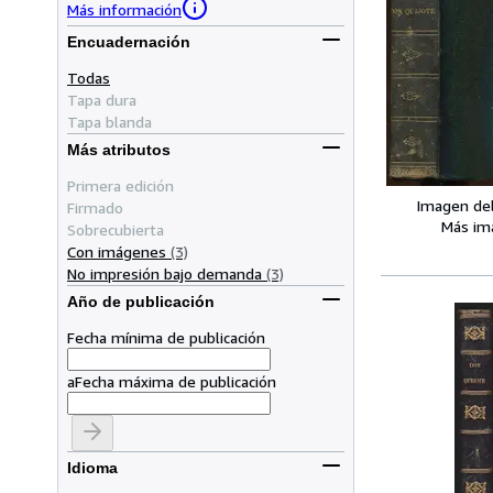
Más información
Encuadernación
Todas
Tapa dura
Tapa blanda
Más atributos
Primera edición
Imagen de
Firmado
Más im
Sobrecubierta
Con imágenes
(3)
No impresión bajo demanda
(3)
Año de publicación
Fecha mínima de publicación
a
Fecha máxima de publicación
Idioma