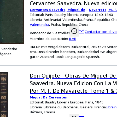
Cervantes Saavedra. Nueva edicion
Cervantes Saavedra, Miguel de
-
Navarrete, M.-F
del autor par M.-F. de Navarrete
Editorial: Paris: Baudry, libreria europea 1840, 1840
= Coleccion de los mejores autore
Librería:
Antikvariat Valentinska, Praha, Republica Ch
Valentinska
,
Praha, Republica Checa
tomo I]
Contactar con el v
Vendedor de 5 estrellas
Miembro de asociación:
ILAB
HKLDr. mit vergoldetem Rückentitel, cxix+679 Seiten 
l vendedor
cm), Deckelränder berieben, Rückendeckel tw. abgeri
ágenes
guter Zustand. Book Language/s: Spanish.
Don Quijote - Obras De Miguel De
Saavedra. Nueva Edicion Con La V
Por M. F. De Mavarette. Tome 1 & 
Miguel De Cervantes
Editorial: Baudry Libreria Europea, Paris, 1845
Librería:
Librairie du Bacchanal, Béziers, Francia
Librair
Béziers, Francia