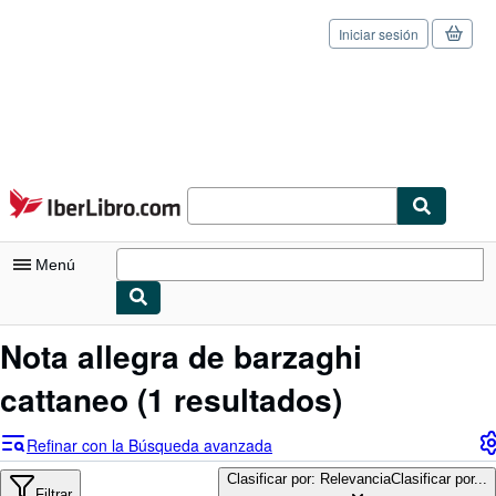
Iniciar sesión
Pasar al contenido principal
IberLibro.com
Menú
Mi cuenta
Nota allegra de barzaghi
Consultar mis pedidos
cattaneo
(1 resultados)
Cerrar sesión
Refinar con la Búsqueda avanzada
Búsqueda avanzada
Clasificar por: Relevancia
Clasificar por...
Filtrar