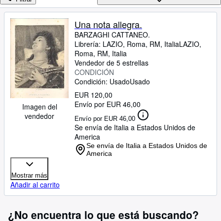
Colecciones
Libros antiguos
Una nota allegra.
BARZAGHI CATTANEO.
Arte y coleccionismo
Librería:
LAZIO, Roma, RM, Italia
LAZIO
,
Vendedores
Roma, RM, Italia
Vendedor de 5 estrellas
Comenzar a vender
CONDICIÓN
Condición: Usado
Usado
Ayuda
EUR 120,00
Envío por EUR 46,00
CERRAR
Imagen del
vendedor
Envío por EUR 46,00
Se envía de Italia a Estados Unidos de
America
Se envía de Italia a Estados Unidos de
America
Mostrar más
Añadir al carrito
¿No encuentra lo que está buscando?