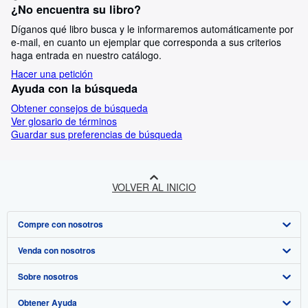
¿No encuentra su libro?
Díganos qué libro busca y le informaremos automáticamente por
e-mail, en cuanto un ejemplar que corresponda a sus criterios
haga entrada en nuestro catálogo.
Hacer una petición
Ayuda con la búsqueda
Obtener consejos de búsqueda
Ver glosario de términos
Guardar sus preferencias de búsqueda
VOLVER AL INICIO
Compre con nosotros
Venda con nosotros
Búsqueda avanzada
Sobre nosotros
Colecciones
Comenzar a vender
Obtener Ayuda
Mi cuenta
Únase a nuestro programa de afiliados
Sobre IberLibro