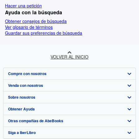
Hacer una petición
Ayuda con la búsqueda
Obtener consejos de búsqueda
Ver glosario de términos
Guardar sus preferencias de búsqueda
VOLVER AL INICIO
Compre con nosotros
Venda con nosotros
Búsqueda avanzada
Sobre nosotros
Colecciones
Comenzar a vender
Obtener Ayuda
Mi cuenta
Únase a nuestro programa de afiliados
Sobre IberLibro
Otras compañías de AbeBooks
Mis pedidos
Recomiende un vendedor
Medios
Preguntas frecuentes y guías
Siga a IberLibro
Ver carrito
Empleo
Atención al Cliente
AbeBooks.com