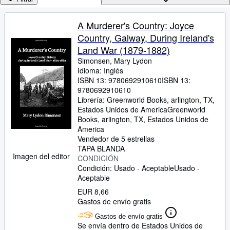
Colecciones
Libros antiguos
A Murderer's Country: Joyce
Country, Galway, During Ireland's
Arte y coleccionismo
Land War (1879-1882)
Vendedores
Simonsen, Mary Lydon
Idioma: Inglés
Comenzar a vender
ISBN 13:
9780692910610
ISBN 13:
9780692910610
Ayuda
Librería:
Greenworld Books, arlington, TX,
CERRAR
Estados Unidos de America
Greenworld
Books
,
arlington, TX, Estados Unidos de
America
Vendedor de 5 estrellas
TAPA BLANDA
Imagen del editor
CONDICIÓN
Condición: Usado - Aceptable
Usado -
Aceptable
EUR 8,66
Gastos de envío gratis
Gastos de envío gratis
Se envía dentro de Estados Unidos de