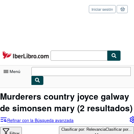
Iniciar sesión
Pasar al contenido principal
IberLibro.com
Menú
Mi cuenta
Murderers country joyce galway
Consultar mis pedidos
de simonsen mary
(2 resultados)
Cerrar sesión
Refinar con la Búsqueda avanzada
Búsqueda avanzada
Clasificar por: Relevancia
Clasificar por...
Filtrar