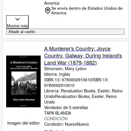
America
Se envía dentro de Estados Unidos de
America
Mostrar más
Añadir al carrito
A Murderer's Country: Joyce
Country, Galway, During Ireland's
Land War (1879-1882)
Simonsen, Mary Lydon
Idioma: Inglés
ISBN 13:
9780692910610
ISBN 13:
9780692910610
Librería:
Revaluation Books, Exeter, Reino
Unido
Revaluation Books
,
Exeter, Reino
Unido
Vendedor de 5 estrellas
TAPA BLANDA
CONDICIÓN
Imagen del editor
Condición: Nuevo
Nuevo