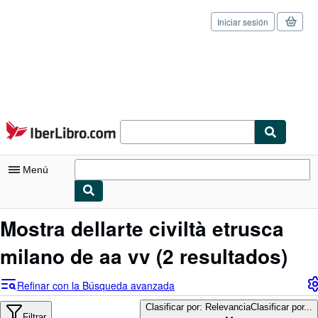
Iniciar sesión
Pasar al contenido principal
IberLibro.com
Menú
Mi cuenta
Mostra dellarte civiltà etrusca
Consultar mis pedidos
milano de aa vv
(2 resultados)
Cerrar sesión
Refinar con la Búsqueda avanzada
Búsqueda avanzada
Clasificar por: Relevancia
Clasificar por...
Filtrar