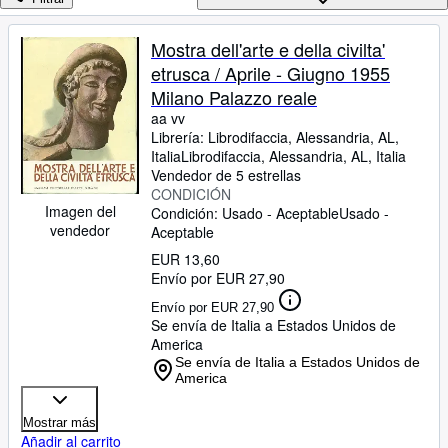
Colecciones
Libros antiguos
Mostra dell'arte e della civilta'
etrusca / Aprile - Giugno 1955
Arte y coleccionismo
Milano Palazzo reale
Vendedores
aa vv
Librería:
Librodifaccia, Alessandria, AL,
Comenzar a vender
Italia
Librodifaccia
,
Alessandria, AL, Italia
Vendedor de 5 estrellas
Ayuda
CONDICIÓN
Imagen del
CERRAR
Condición: Usado - Aceptable
Usado -
vendedor
Aceptable
EUR 13,60
Envío por EUR 27,90
Envío por EUR 27,90
Se envía de Italia a Estados Unidos de
America
Se envía de Italia a Estados Unidos de
America
Mostrar más
Añadir al carrito