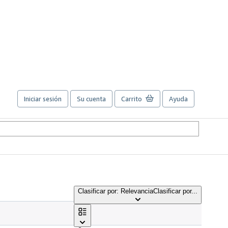
Iniciar sesión
Su cuenta
Carrito
Ayuda
Clasificar por: Relevancia
Clasificar por...