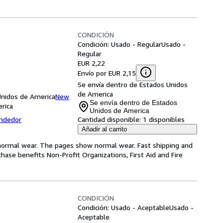
CONDICIÓN
Condición: Usado - Regular
Usado -
Regular
EUR 2,22
Envío por EUR 2,15
Se envía dentro de Estados Unidos
de America
Unidos de America
New
Se envía dentro de Estados
rica
Unidos de America
endedor
Cantidad disponible:
1 disponibles
Añadir al carrito
normal wear. The pages show normal wear. Fast shipping and
chase benefits Non-Profit Organizations, First Aid and Fire
CONDICIÓN
Condición: Usado - Aceptable
Usado -
Aceptable