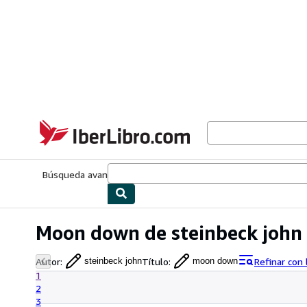
Pasar al contenido principal
IberLibro.com
Búsqueda avanzada
Colecciones
Libros antiguos
Arte y colecc
Moon down de steinbeck john
Autor
:
Título
:
Refinar con
steinbeck john
moon down
1
2
3