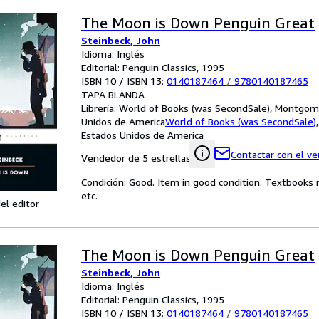
The Moon is Down Penguin Great
Steinbeck, John
Idioma: Inglés
Editorial: Penguin Classics, 1995
ISBN 10 / ISBN 13:
0140187464
/
9780140187465
TAPA BLANDA
Librería:
World of Books (was SecondSale), Montgome
Unidos de America
World of Books (was SecondSale)
Estados Unidos de America
Contactar con el v
Vendedor de 5 estrellas
Condición: Good. Item in good condition. Textbooks 
etc.
el editor
The Moon is Down Penguin Great
Steinbeck, John
Idioma: Inglés
Editorial: Penguin Classics, 1995
ISBN 10 / ISBN 13:
0140187464
/
9780140187465