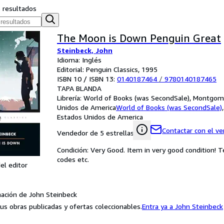
s resultados
The Moon is Down Penguin Great
Steinbeck, John
Idioma: Inglés
Editorial: Penguin Classics, 1995
ISBN 10 / ISBN 13:
0140187464
/
9780140187465
TAPA BLANDA
Librería:
World of Books (was SecondSale), Montgome
Unidos de America
World of Books (was SecondSale)
Estados Unidos de America
Contactar con el v
Vendedor de 5 estrellas
Condición: Very Good. Item in very good condition! 
codes etc.
el editor
ación de John Steinbeck
us obras publicadas y ofertas coleccionables.
Entra ya a John Steinbeck