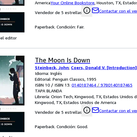
America
Your Online Bookstore
,
Houston, TX, Estado
Contactar con el v
Vendedor de 5 estrellas
Paperback. Condición: Fair.
el editor
The Moon Is Down
Steinbeck, John
;
Coers, Donald V. [Introduction]
Idioma: Inglés
Editorial: Penguin Classics, 1995
ISBN 10 / ISBN 13:
0140187464
/
9780140187465
TAPA BLANDA
Librería:
Orion Tech, Kingwood, TX, Estados Unidos 
Kingwood, TX, Estados Unidos de America
Contactar con el v
Vendedor de 5 estrellas
Paperback. Condición: Good.