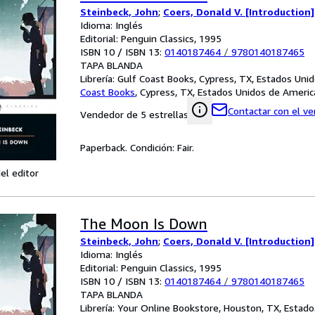
Steinbeck, John
;
Coers, Donald V. [Introduction]
Idioma: Inglés
Editorial: Penguin Classics, 1995
ISBN 10 / ISBN 13:
0140187464
/
9780140187465
TAPA BLANDA
Librería:
Gulf Coast Books, Cypress, TX, Estados Uni
Coast Books
,
Cypress, TX, Estados Unidos de Americ
Contactar con el v
Vendedor de 5 estrellas
Paperback. Condición: Fair.
el editor
The Moon Is Down
Steinbeck, John
;
Coers, Donald V. [Introduction]
Idioma: Inglés
Editorial: Penguin Classics, 1995
ISBN 10 / ISBN 13:
0140187464
/
9780140187465
TAPA BLANDA
Librería:
Your Online Bookstore, Houston, TX, Estado