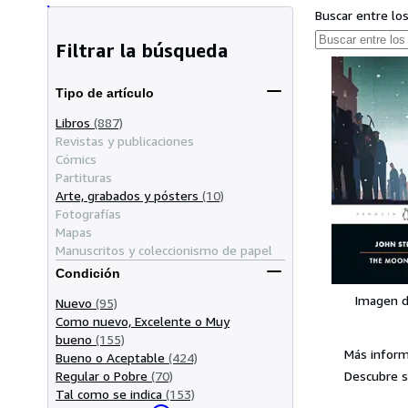
Buscar entre lo
Filtrar la búsqueda
Tipo de artículo
Libros
(887)
Revistas y publicaciones
Cómics
Partituras
Arte, grabados y pósters
(10)
Fotografías
Mapas
Manuscritos y coleccionismo de papel
Condición
Imagen d
Nuevo
(95)
Como nuevo, Excelente o Muy
bueno
(155)
Más inform
Bueno o Aceptable
(424)
Descubre s
Regular o Pobre
(70)
Tal como se indica
(153)