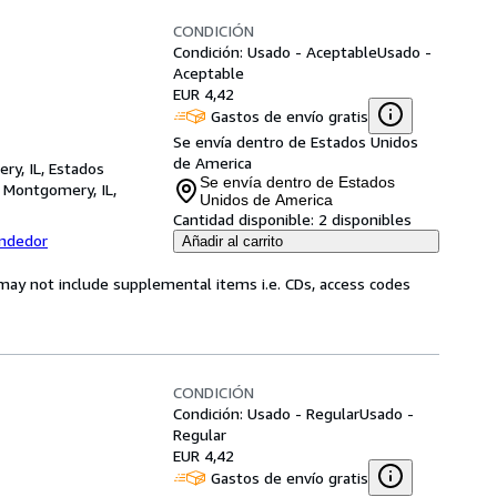
CONDICIÓN
Condición: Usado - Aceptable
Usado -
Aceptable
EUR 4,42
Gastos de envío gratis
Se envía dentro de Estados Unidos
de America
ry, IL, Estados
Se envía dentro de Estados
,
Montgomery, IL,
Unidos de America
Cantidad disponible:
2 disponibles
endedor
Añadir al carrito
may not include supplemental items i.e. CDs, access codes
CONDICIÓN
Condición: Usado - Regular
Usado -
Regular
EUR 4,42
Gastos de envío gratis