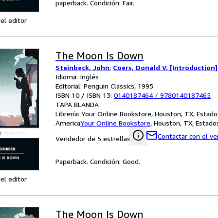
paperback. Condición: Fair.
el editor
The Moon Is Down
Steinbeck, John
;
Coers, Donald V. [Introduction]
Idioma: Inglés
Editorial: Penguin Classics, 1995
ISBN 10 / ISBN 13:
0140187464
/
9780140187465
TAPA BLANDA
Librería:
Your Online Bookstore, Houston, TX, Estado
America
Your Online Bookstore
,
Houston, TX, Estado
Contactar con el v
Vendedor de 5 estrellas
Paperback. Condición: Good.
el editor
The Moon Is Down