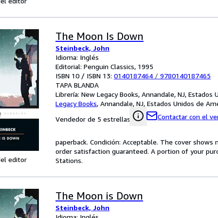
el editor
The Moon Is Down
Steinbeck, John
Idioma: Inglés
Editorial: Penguin Classics, 1995
ISBN 10 / ISBN 13:
0140187464
/
9780140187465
TAPA BLANDA
Librería:
New Legacy Books, Annandale, NJ, Estados 
Legacy Books
,
Annandale, NJ, Estados Unidos de Ame
Contactar con el v
Vendedor de 5 estrellas
paperback. Condición: Acceptable. The cover shows 
order satisfaction guaranteed. A portion of your pur
el editor
Stations.
The Moon is Down
Steinbeck, John
Idioma: Inglés