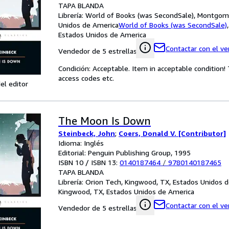
TAPA BLANDA
Librería:
World of Books (was SecondSale), Montgome
Unidos de America
World of Books (was SecondSale)
Estados Unidos de America
Contactar con el v
Vendedor de 5 estrellas
Condición: Acceptable. Item in acceptable condition
access codes etc.
el editor
The Moon Is Down
Steinbeck, John
;
Coers, Donald V. [Contributor]
Idioma: Inglés
Editorial: Penguin Publishing Group, 1995
ISBN 10 / ISBN 13:
0140187464
/
9780140187465
TAPA BLANDA
Librería:
Orion Tech, Kingwood, TX, Estados Unidos 
Kingwood, TX, Estados Unidos de America
Contactar con el v
Vendedor de 5 estrellas