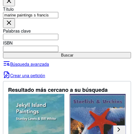
Colecciones
Título
Libros antiguos
Arte y coleccionismo
Palabras clave
Vendedores
Comenzar a vender
ISBN
Ayuda
Buscar
CERRAR
Búsqueda avanzada
Crear una petición
Resultado más cercano a su búsqueda