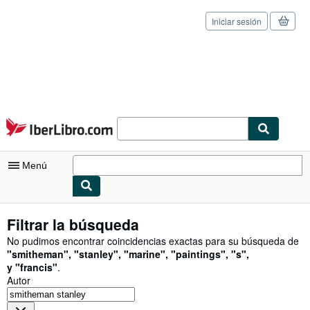
Iniciar sesión
Pasar al contenido principal
IberLibro.com
Menú
Mi cuenta
Filtrar la búsqueda
Consultar mis pedidos
No pudimos encontrar coincidencias exactas para su búsqueda de
"
smitheman
"
,
"
stanley
"
,
"
marine
"
,
"
paintings
"
,
"
s
"
,
Cerrar sesión
y
"
francis
"
.
Autor
Búsqueda avanzada