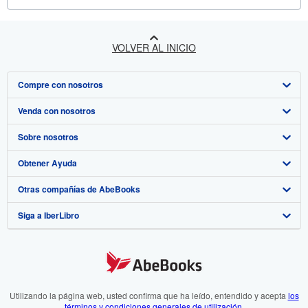
VOLVER AL INICIO
Compre con nosotros
Venda con nosotros
Búsqueda avanzada
Sobre nosotros
Colecciones
Comenzar a vender
Obtener Ayuda
Mi cuenta
Únase a nuestro programa de afiliados
Sobre IberLibro
Otras compañías de AbeBooks
Mis pedidos
Recomiende un vendedor
Medios
Preguntas frecuentes y guías
Siga a IberLibro
Ver carrito
Empleo
Atención al Cliente
AbeBooks.com
Política de Privacidad
AbeBooks.co.uk
Preferencias de cookies
AbeBooks.de
Aviso de cookies
AbeBooks.fr
Utilizando la página web, usted confirma que ha leído, entendido y acepta
los
términos y condiciones generales de utilización
.