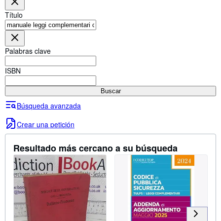
Colecciones
Título
Libros antiguos
Arte y coleccionismo
Palabras clave
Vendedores
Comenzar a vender
ISBN
Ayuda
Buscar
CERRAR
Búsqueda avanzada
Crear una petición
Resultado más cercano a su búsqueda