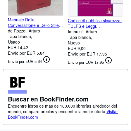
Manuale Della
Codice di pubblica sicurezza.
Conversazione e Dello Stile
TULPS e Leggi
Epistolare per l'Uso del
de Rozzol, Arturo
complementari. Addenda di
Iannuzzi, Arturo
Viaggiatori e Della Giovento
Tapa blanda
aggiornamento (Codici)
Tapa blanda
Studiosa: Italiano - Francese
Usado
Nuevo
EUR 14,42
EUR 9,00
Envío por EUR 5,84
Envío por EUR 17,95
Envío por EUR 5,84
Envío por EUR 17,95
Buscar en BookFinder.com
Encuentre libros de más de 100.000 librerías alrededor del
mundo, compare precios y encuentre la mejor oferta.
Visitar
BookFinder.com