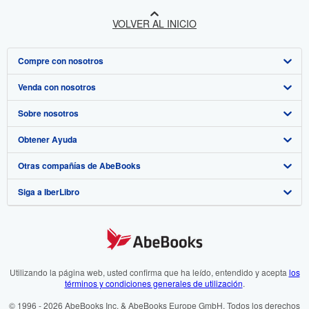
VOLVER AL INICIO
Compre con nosotros
Venda con nosotros
Búsqueda avanzada
Sobre nosotros
Colecciones
Comenzar a vender
Obtener Ayuda
Mi cuenta
Únase a nuestro programa de afiliados
Sobre IberLibro
Otras compañías de AbeBooks
Mis pedidos
Recomiende un vendedor
Medios
Preguntas frecuentes y guías
Siga a IberLibro
Ver carrito
Empleo
Atención al Cliente
AbeBooks.com
Política de Privacidad
AbeBooks.co.uk
Preferencias de cookies
AbeBooks.de
Aviso de cookies
AbeBooks.fr
Utilizando la página web, usted confirma que ha leído, entendido y acepta
los
términos y condiciones generales de utilización
.
Accesibilidad
AbeBooks.it
© 1996 - 2026 AbeBooks Inc. & AbeBooks Europe GmbH. Todos los derechos