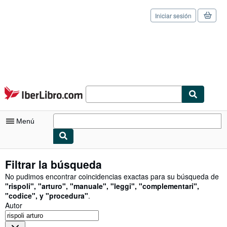
Iniciar sesión
Pasar al contenido principal
IberLibro.com
Menú
Mi cuenta
Filtrar la búsqueda
Consultar mis pedidos
No pudimos encontrar coincidencias exactas para su búsqueda de
"
rispoli
"
,
"
arturo
"
,
"
manuale
"
,
"
leggi
"
,
"
complementari
"
,
Cerrar sesión
"
codice
"
,
y
"
procedura
"
.
Autor
Búsqueda avanzada