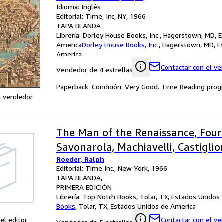
Idioma: Inglés
Editorial: Time, Inc, NY, 1966
TAPA BLANDA
Librería:
Dorley House Books, Inc., Hagerstown, MD, 
America
Dorley House Books, Inc.
,
Hagerstown, MD, E
America
Contactar con el v
Vendedor de 4 estrellas
Paperback. Condición: Very Good. Time Reading prog
l vendedor
The Man of the Renaissance, Four
Savonarola, Machiavelli, Castiglio
Roeder, Ralph
Editorial: Time Inc., New York, 1966
TAPA BLANDA
PRIMERA EDICIÓN
Librería:
Top Notch Books, Tolar, TX, Estados Unidos
Books
,
Tolar, TX, Estados Unidos de America
el editor
Contactar con el v
Vendedor de 5 estrellas