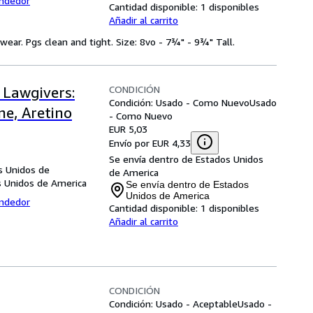
endedor
Cantidad disponible:
1 disponibles
Añadir al carrito
ear. Pgs clean and tight. Size: 8vo - 7¾" - 9¾" Tall.
CONDICIÓN
 Lawgivers:
Condición: Usado - Como Nuevo
Usado
ne, Aretino
- Como Nuevo
EUR 5,03
Envío por EUR 4,33
Se envía dentro de Estados Unidos
s Unidos de
de America
os Unidos de America
Se envía dentro de Estados
Unidos de America
endedor
Cantidad disponible:
1 disponibles
Añadir al carrito
CONDICIÓN
Condición: Usado - Aceptable
Usado -