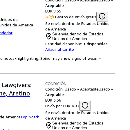
Aceptable
EUR 8,55
Gastos de envío gratis
 Unidos de
Se envía dentro de Estados Unidos
Unidos de America
de America
endedor
Se envía dentro de Estados
Unidos de America
Cantidad disponible:
1 disponibles
Añadir al carrito
ve notes/highlighting. Spine may show signs of wear. ~
CONDICIÓN
 Lawgivers:
Condición: Usado - Aceptable
Usado -
ne, Aretino
Aceptable
EUR 3,56
Envío por EUR 4,97
Se envía dentro de Estados Unidos
 de America
Top Notch
de America
Se envía dentro de Estados
Unidos de America