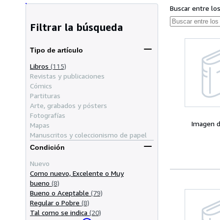
Buscar entre lo
Filtrar la búsqueda
Tipo de artículo
Libros
(115)
Revistas y publicaciones
Cómics
Partituras
Arte, grabados y pósters
Fotografías
Imagen d
Mapas
Manuscritos y coleccionismo de papel
Condición
Nuevo
Como nuevo, Excelente o Muy
bueno
(8)
Bueno o Aceptable
(79)
Regular o Pobre
(8)
Tal como se indica
(20)