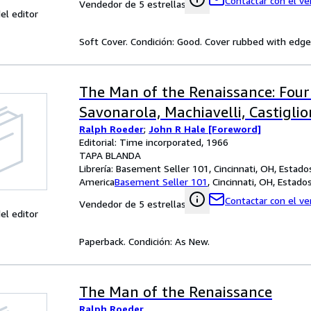
Contactar con el v
Vendedor de 5 estrellas
el editor
Soft Cover. Condición: Good. Cover rubbed with edgew
The Man of the Renaissance: Four
Savonarola, Machiavelli, Castiglio
Ralph Roeder
;
John R Hale [Foreword]
Editorial: Time incorporated, 1966
TAPA BLANDA
Librería:
Basement Seller 101, Cincinnati, OH, Estado
America
Basement Seller 101
,
Cincinnati, OH, Estad
Contactar con el v
Vendedor de 5 estrellas
el editor
Paperback. Condición: As New.
The Man of the Renaissance
Ralph Roeder