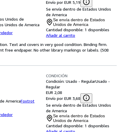
Envío por EUR 5,19
Se envía dentro de Estados Unidos
de America
os Unidos de
Se envía dentro de Estados
os Unidos de America
Unidos de America
Cantidad disponible:
1 disponibles
endedor
Añadir al carrito
ion. Text and covers in very good condition. Binding firm.
t free endpaper. No other library markings or labels. (508
CONDICIÓN
Condición: Usado - Regular
Usado -
Regular
EUR 2,08
Envío por EUR 3,68
 de America
Foxtrot
Se envía dentro de Estados Unidos
de America
endedor
Se envía dentro de Estados
Unidos de America
Cantidad disponible:
1 disponibles
Añadir al carrito