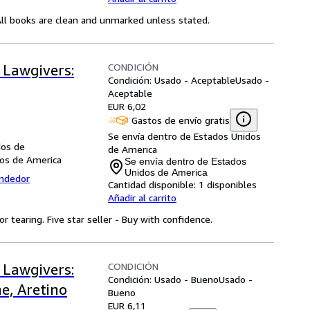
. All books are clean and unmarked unless stated.
CONDICIÓN
 Lawgivers:
Condición: Usado - Aceptable
Usado -
Aceptable
EUR 6,02
Gastos de envío gratis
Se envía dentro de Estados Unidos
dos de
de America
os de America
Se envía dentro de Estados
Unidos de America
endedor
Cantidad disponible:
1 disponibles
Añadir al carrito
 tearing. Five star seller - Buy with confidence.
CONDICIÓN
 Lawgivers:
Condición: Usado - Bueno
Usado -
e, Aretino
Bueno
EUR 6,11