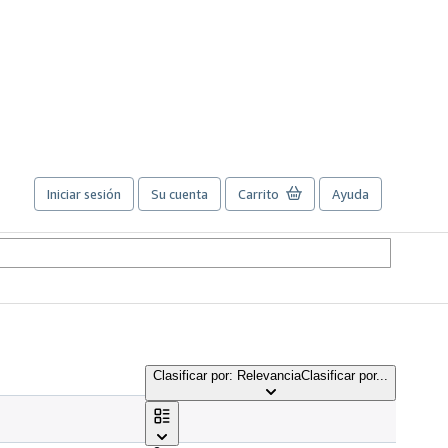
Iniciar sesión
Su cuenta
Carrito
Ayuda
Clasificar por: Relevancia
Clasificar por...