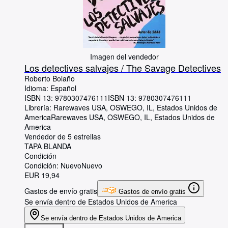
Imagen del vendedor
Los detectives salvajes / The Savage Detectives
Roberto Bolaño
Idioma: Español
ISBN 13:
9780307476111
ISBN 13: 9780307476111
Librería:
Rarewaves USA, OSWEGO, IL, Estados Unidos de
America
Rarewaves USA
,
OSWEGO, IL, Estados Unidos de
America
Vendedor de 5 estrellas
TAPA BLANDA
Condición
Condición: Nuevo
Nuevo
EUR 19,94
Gastos de envío gratis
Gastos de envío gratis
Se envía dentro de Estados Unidos de America
Se envía dentro de Estados Unidos de America