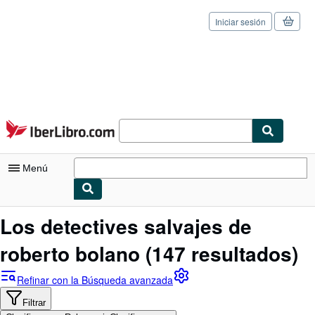
Iniciar sesión
Pasar al contenido principal
IberLibro.com
Menú
Mi cuenta
Los detectives salvajes de
Consultar mis pedidos
roberto bolano
(147 resultados)
Cerrar sesión
Refinar con la Búsqueda avanzada
Búsqueda avanzada
Filtrar