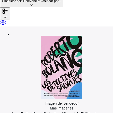
Colecciones
Clasificar por: Relevancia
Clasificar por...
Libros antiguos
Arte y coleccionismo
Vendedores
Comenzar a vender
Ayuda
CERRAR
Imagen del vendedor
Más imágenes