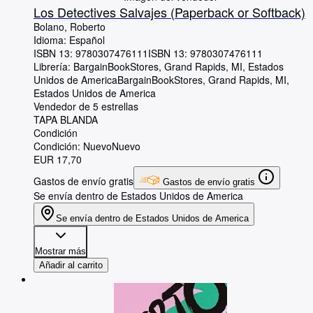
Los Detectives Salvajes (Paperback or Softback)
Bolano, Roberto
Idioma: Español
ISBN 13:
9780307476111
ISBN 13: 9780307476111
Librería:
BargainBookStores, Grand Rapids, MI, Estados
Unidos de America
BargainBookStores
,
Grand Rapids, MI,
Estados Unidos de America
Vendedor de 5 estrellas
TAPA BLANDA
Condición
Condición: Nuevo
Nuevo
EUR 17,70
Gastos de envío gratis
Gastos de envío gratis
Se envía dentro de Estados Unidos de America
Se envía dentro de Estados Unidos de America
Mostrar más
Añadir al carrito