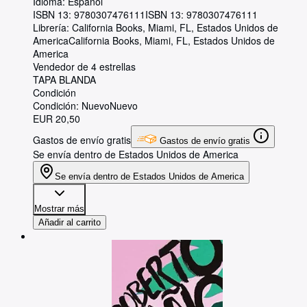
Idioma: Español
ISBN 13:
9780307476111
ISBN 13: 9780307476111
Librería:
California Books, Miami, FL, Estados Unidos de
America
California Books
,
Miami, FL, Estados Unidos de
America
Vendedor de 4 estrellas
TAPA BLANDA
Condición
Condición: Nuevo
Nuevo
EUR 20,50
Gastos de envío gratis
Gastos de envío gratis
Se envía dentro de Estados Unidos de America
Se envía dentro de Estados Unidos de America
Mostrar más
Añadir al carrito