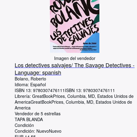
Imagen del vendedor
Los detectives salvajes/ The Savage Detectives -
Language: spanish
Bolano, Roberto
Idioma: Español
ISBN 13:
9780307476111
ISBN 13: 9780307476111
Librería:
GreatBookPrices, Columbia, MD, Estados Unidos de
America
GreatBookPrices
,
Columbia, MD, Estados Unidos de
America
Vendedor de 5 estrellas
TAPA BLANDA
Condición
Condición: Nuevo
Nuevo
EUR 14,55