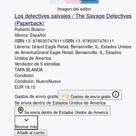
Imagen del editor
Los detectives salvajes / The Savage Detectives
(Paperback)
Roberto Bolano
Idioma: Español
ISBN 13:
9780307476111
ISBN 13: 9780307476111
Librería:
Grand Eagle Retail, Bensenville, IL, Estados Unidos
de America
Grand Eagle Retail
,
Bensenville, IL, Estados
Unidos de America
Vendedor de 5 estrellas
TAPA BLANDA
Condición
Condición: Nuevo
Nuevo
EUR 19,15
Gastos de envío gratis
Gastos de envío gratis
Se envía dentro de Estados Unidos de America
Se envía dentro de Estados Unidos de America
Mostrar más
Añadir al carrito