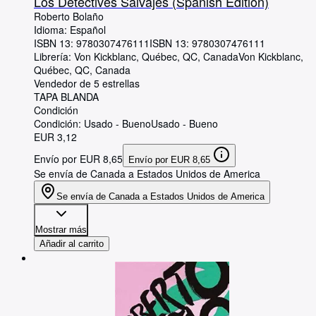
Los Detectives Salvajes (Spanish Edition)
Roberto Bolaño
Idioma: Español
ISBN 13:
9780307476111
ISBN 13: 9780307476111
Librería:
Von Kickblanc, Québec, QC, Canada
Von Kickblanc
,
Québec, QC, Canada
Vendedor de 5 estrellas
TAPA BLANDA
Condición
Condición: Usado - Bueno
Usado - Bueno
EUR 3,12
Envío por EUR 8,65
Envío por EUR 8,65
Se envía de Canada a Estados Unidos de America
Se envía de Canada a Estados Unidos de America
Mostrar más
Añadir al carrito