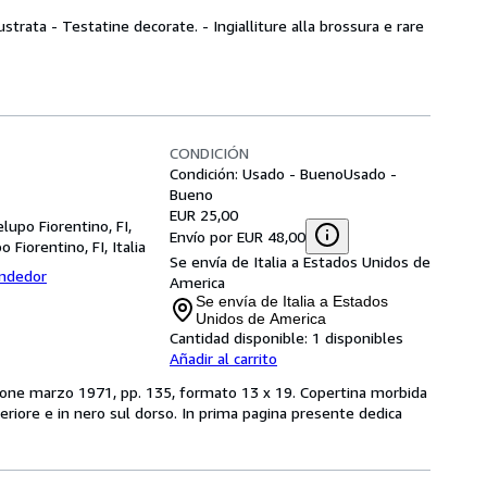
ustrata - Testatine decorate. - Ingialliture alla brossura e rare
CONDICIÓN
Condición: Usado - Bueno
Usado -
Bueno
EUR 25,00
lupo Fiorentino, FI,
Envío por EUR 48,00
 Fiorentino, FI, Italia
Se envía de Italia a Estados Unidos de
endedor
America
Se envía de Italia a Estados
Unidos de America
Cantidad disponible:
1 disponibles
Añadir al carrito
zione marzo 1971, pp. 135, formato 13 x 19. Copertina morbida
nteriore e in nero sul dorso. In prima pagina presente dedica