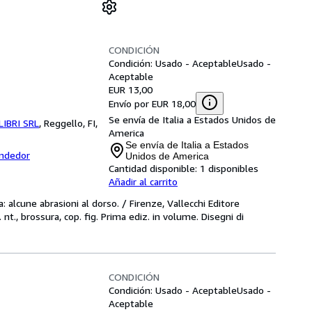
CONDICIÓN
Condición: Usado - Aceptable
Usado -
Aceptable
EUR 13,00
Envío por EUR 18,00
Se envía de Italia a Estados Unidos de
LIBRI SRL
,
Reggello, FI,
America
Se envía de Italia a Estados
endedor
Unidos de America
Cantidad disponible:
1 disponibles
Añadir al carrito
alcune abrasioni al dorso. / Firenze, Vallecchi Editore
nt., brossura, cop. fig. Prima ediz. in volume. Disegni di
CONDICIÓN
Condición: Usado - Aceptable
Usado -
Aceptable