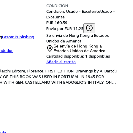
CONDICIÓN
Condición: Usado - Excelente
Usado -
Excelente
EUR 160,39
Envío por EUR 11,25
Se envía de Hong Kong a Estados
ng
Lascar Publishing
Unidos de America
Se envía de Hong Kong a
endedor
Estados Unidos de America
Cantidad disponible:
1 disponibles
Añadir al carrito
llecchi Editore, Florence. FIRST EDITION. Drawings by A. Bartoli. 
 A COPY OF THIS BOOK WAS USED IN PORTUGAL IN 1943 FOR 
 WITH GEN. CASTELLANO WITH BADOGLIO'S IN ITALY. ONE 
eda