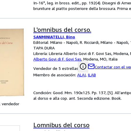
In-16°, leg. in bross. edit., pp. 192(4). Disegni di Am
bruniture al piatto posteriore della brossura. Prima 
L'omnibus del corso.
SANMINIATELLI, Bino
Editorial: Milano - Napoli, R. Ricciardi, Milano - Napoli
TAPA DURA
Librería:
Libreria Alberto Govi di F. Govi Sas, Modena, 
Alberto Govi di F. Govi Sas
,
Modena, MO, Italia
Contactar con el v
Vendedor de 5 estrellas
Miembro de asociación:
ALAI
,
ILAB
Condición: Good. Mm. 190x125. Pp. 137, [5]. All'antipo
al dorso e alla cop. ant. Seconda edizione. Book.
l vendedor
Lomnibus del corso