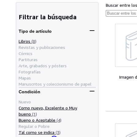
Buscar entre lo
Filtrar la búsqueda
Tipo de artículo
Libros
(8)
Revistas y publicaciones
Cómics
Partituras
Arte, grabados y pósters
Fotografías
Imagen d
Mapas
Manuscritos y coleccionismo de papel
Condición
Nuevo
Como nuevo, Excelente o Muy
bueno
(1)
Bueno o Aceptable
(4)
Regular o Pobre
Tal como se indica
(3)