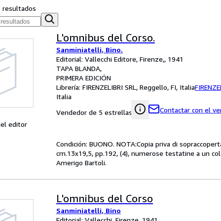
s resultados
L'omnibus del Corso.
Sanminiatelli, Bino.
Editorial: Vallecchi Editore, Firenze,, 1941
TAPA BLANDA
PRIMERA EDICIÓN
Librería:
FIRENZELIBRI SRL, Reggello, FI, Italia
FIRENZE
Italia
Contactar con el v
Vendedor de 5 estrellas
el editor
Condición: BUONO. NOTA:Copia priva di sopraccoperta: 
cm.13x19,5, pp.192, (4), numerose testatine a un col. 
Amerigo Bartoli.
L'omnibus del Corso
Sanminiatelli, Bino
Editorial: Vallecchi, Firenze, 1941