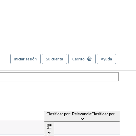
Iniciar sesión
Su cuenta
Carrito
Ayuda
Clasificar por: Relevancia
Clasificar por...