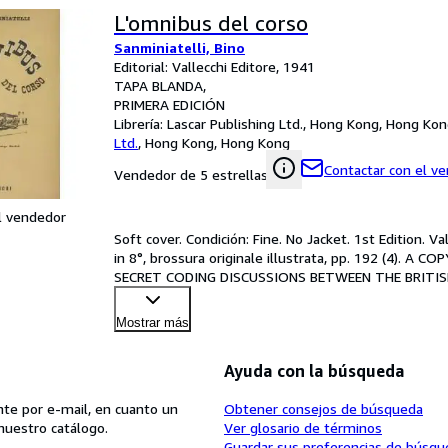
L'omnibus del corso
Sanminiatelli, Bino
Editorial: Vallecchi Editore, 1941
TAPA BLANDA
PRIMERA EDICIÓN
Librería:
Lascar Publishing Ltd., Hong Kong, Hong Ko
Ltd.
,
Hong Kong, Hong Kong
Contactar con el v
Vendedor de 5 estrellas
l vendedor
Soft cover. Condición: Fine. No Jacket. 1st Edition. Va
in 8°, brossura originale illustrata, pp. 192 (4).
SECRET CODING DISCUSSIONS BETWEEN THE BRITISH
COPY WAS
…
Mostrar más
Ayuda con la búsqueda
te por e-mail, en cuanto un
Obtener consejos de búsqueda
nuestro catálogo.
Ver glosario de términos
Guardar sus preferencias de búsqu