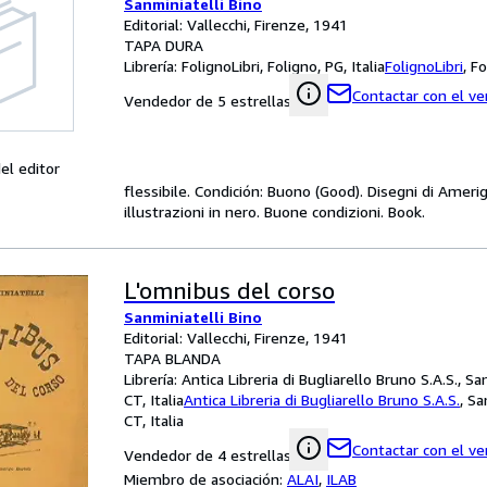
Sanminiatelli Bino
Editorial: Vallecchi, Firenze, 1941
TAPA DURA
Librería:
FolignoLibri, Foligno, PG, Italia
FolignoLibri
,
Fo
Contactar con el v
Vendedor de 5 estrellas
el editor
flessibile. Condición: Buono (Good). Disegni di Amerigo
illustrazioni in nero. Buone condizioni. Book.
L'omnibus del corso
Sanminiatelli Bino
Editorial: Vallecchi, Firenze, 1941
TAPA BLANDA
Librería:
Antica Libreria di Bugliarello Bruno S.A.S., Sa
CT, Italia
Antica Libreria di Bugliarello Bruno S.A.S.
,
Sa
CT, Italia
Contactar con el v
Vendedor de 4 estrellas
Miembro de asociación:
ALAI
,
ILAB