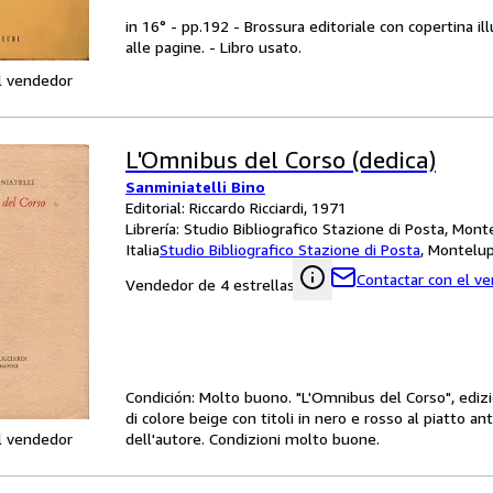
in 16° - pp.192 - Brossura editoriale con copertina ill
alle pagine. - Libro usato.
l vendedor
L'Omnibus del Corso (dedica)
Sanminiatelli Bino
Editorial: Riccardo Ricciardi, 1971
Librería:
Studio Bibliografico Stazione di Posta, Monte
Italia
Studio Bibliografico Stazione di Posta
,
Montelupo
Contactar con el v
Vendedor de 4 estrellas
Condición: Molto buono. "L'Omnibus del Corso", edi
di colore beige con titoli in nero e rosso al piatto a
l vendedor
dell'autore. Condizioni molto buone.