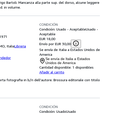
erigo Bartoli. Mancanza alla parte sup. del dorso, alcune leggere
ed. in volume.
CONDICIÓN
Condición: Usado - Aceptable
Usado -
Aceptable
, 1971
EUR 18,00
Envío por EUR 30,00
MO, Italia
Libreria
Se envía de Italia a Estados Unidos de
America
endedor
Se envía de Italia a Estados
Unidos de America
Cantidad disponible:
1 disponibles
Añadir al carrito
rta fotografia in b/n dell'autore. Brossura editoriale con titolo
CONDICIÓN
Condición: Usado
Usado