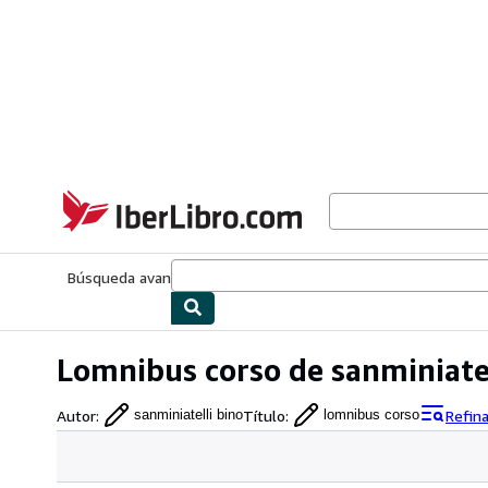
Pasar al contenido principal
IberLibro.com
Búsqueda avanzada
Colecciones
Libros antiguos
Arte y colecc
Lomnibus corso de sanminiatel
Autor
:
Título
:
Refin
sanminiatelli bino
lomnibus corso