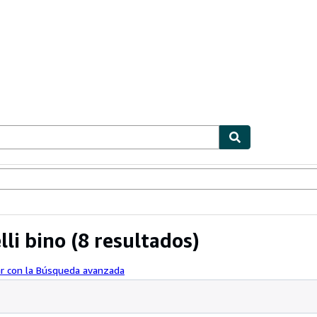
ionismo
Vendedores
Comenzar a vender
li bino
(8 resultados)
ar con la Búsqueda avanzada