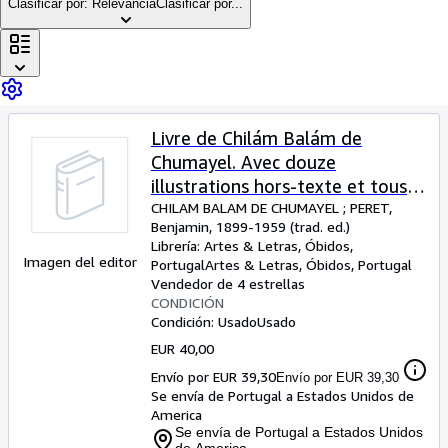
Colecciones
Clasificar por: Relevancia
Clasificar por...
Libros antiguos
Arte y coleccionismo
Vendedores
Livre de Chilám Balám de
Comenzar a vender
Chumayel. Avec douze
Ayuda
illustrations hors-texte et tous
les dessins du manuscrit original.
CHILAM BALAM DE CHUMAYEL
;
PERET,
CERRAR
Benjamin, 1899-1959 (trad. ed.)
Librería:
Artes & Letras, Óbidos,
Imagen del editor
Portugal
Artes & Letras
,
Óbidos, Portugal
Vendedor de 4 estrellas
CONDICIÓN
Condición: Usado
Usado
EUR 40,00
Envío por EUR 39,30
Envío por EUR 39,30
Se envía de Portugal a Estados Unidos de
America
Se envía de Portugal a Estados Unidos