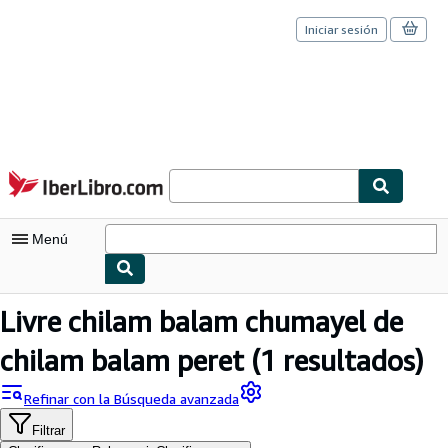
Iniciar sesión
Pasar al contenido principal
IberLibro.com
Menú
Mi cuenta
Livre chilam balam chumayel de
Consultar mis pedidos
chilam balam peret
(1 resultados)
Cerrar sesión
Refinar con la Búsqueda avanzada
Búsqueda avanzada
Filtrar