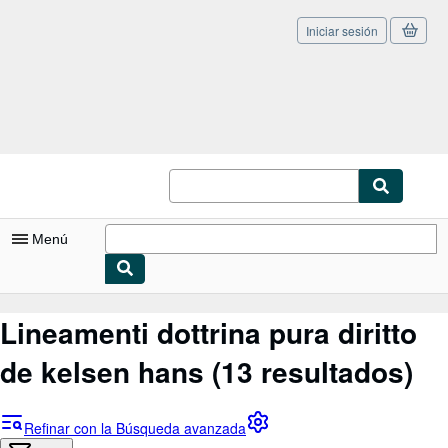
Iniciar sesión
Pasar al contenido principal
IberLibro.com
Menú
Mi cuenta
Lineamenti dottrina pura diritto
Consultar mis pedidos
de kelsen hans
(13 resultados)
Cerrar sesión
Búsqueda avanzada
Refinar con la Búsqueda avanzada