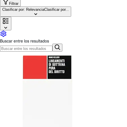
Colecciones
Filtrar
Clasificar por: Relevancia
Clasificar por...
Libros antiguos
Arte y coleccionismo
Vendedores
Comenzar a vender
Buscar entre los resultados
Ayuda
CERRAR