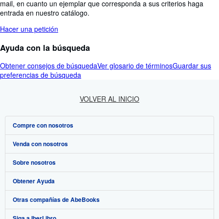
mail, en cuanto un ejemplar que corresponda a sus criterios haga
entrada en nuestro catálogo.
Hacer una petición
Ayuda con la búsqueda
Obtener consejos de búsqueda
Ver glosario de términos
Guardar sus
preferencias de búsqueda
VOLVER AL INICIO
Compre con nosotros
Venda con nosotros
Búsqueda avanzada
Sobre nosotros
Colecciones
Comenzar a vender
Obtener Ayuda
Mi cuenta
Únase a nuestro programa de afiliados
Sobre IberLibro
Otras compañías de AbeBooks
Mis pedidos
Recomiende un vendedor
Medios
Preguntas frecuentes y guías
Siga a IberLibro
Ver carrito
Empleo
Atención al Cliente
AbeBooks.com