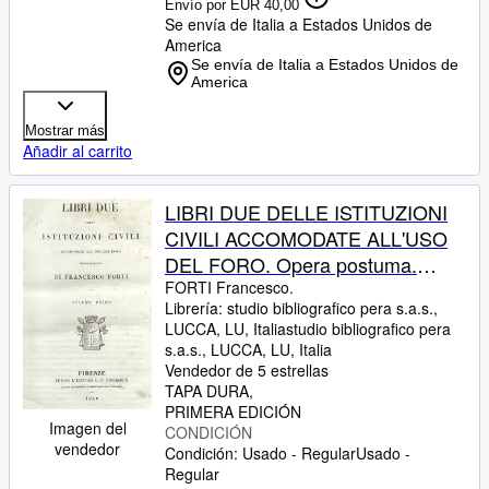
Envío por EUR 40,00
Se envía de Italia a Estados Unidos de
America
Se envía de Italia a Estados Unidos de
America
Mostrar más
Añadir al carrito
LIBRI DUE DELLE ISTITUZIONI
CIVILI ACCOMODATE ALL'USO
DEL FORO. Opera postuma.
1840-1841.
FORTI Francesco.
Librería:
studio bibliografico pera s.a.s.,
LUCCA, LU, Italia
studio bibliografico pera
s.a.s.
,
LUCCA, LU, Italia
Vendedor de 5 estrellas
TAPA DURA
PRIMERA EDICIÓN
Imagen del
CONDICIÓN
vendedor
Condición: Usado - Regular
Usado -
Regular