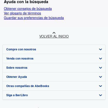
Ayuda con la búsqueda
Obtener consejos de búsqueda
Ver glosario de términos
Guardar sus preferencias de búsqueda
VOLVER AL INICIO
Compre con nosotros
Venda con nosotros
Búsqueda avanzada
Sobre nosotros
Colecciones
Comenzar a vender
Obtener Ayuda
Mi cuenta
Únase a nuestro programa de afiliados
Sobre IberLibro
Otras compañías de AbeBooks
Mis pedidos
Recomiende un vendedor
Medios
Preguntas frecuentes y guías
Siga a IberLibro
Ver carrito
Empleo
Atención al Cliente
AbeBooks.com
Política de Privacidad
AbeBooks.co.uk