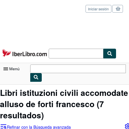
Iniciar sesión
Pasar al contenido principal
IberLibro.com
Menú
Mi cuenta
Libri istituzioni civili accomodate
Consultar mis pedidos
alluso de forti francesco
(7
Cerrar sesión
resultados)
Búsqueda avanzada
Refinar con la Búsqueda avanzada