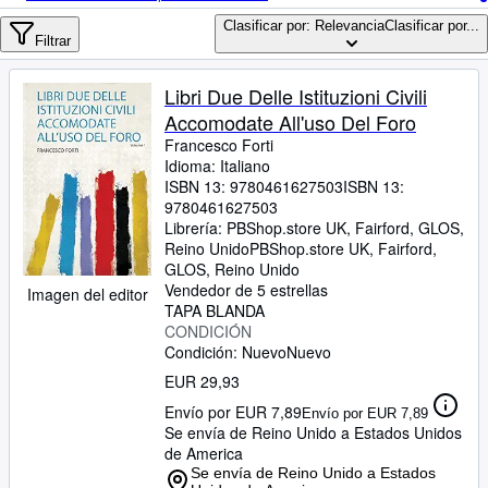
Colecciones
Clasificar por: Relevancia
Clasificar por...
Libros antiguos
Filtrar
Arte y coleccionismo
Libri Due Delle Istituzioni Civili
Vendedores
Accomodate All'uso Del Foro
Francesco Forti
Comenzar a vender
Idioma: Italiano
ISBN 13:
9780461627503
ISBN 13:
Ayuda
9780461627503
Librería:
PBShop.store UK, Fairford, GLOS,
CERRAR
Reino Unido
PBShop.store UK
,
Fairford,
GLOS, Reino Unido
Vendedor de 5 estrellas
Imagen del editor
TAPA BLANDA
CONDICIÓN
Condición: Nuevo
Nuevo
EUR 29,93
Envío por EUR 7,89
Envío por EUR 7,89
Se envía de Reino Unido a Estados Unidos
de America
Se envía de Reino Unido a Estados