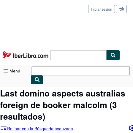
Iniciar sesión
Pasar al contenido principal
IberLibro.com
Menú
Last domino aspects australias
Mi cuenta
foreign de booker malcolm
(3
Consultar mis pedidos
Cerrar sesión
resultados)
Búsqueda avanzada
Refinar con la Búsqueda avanzada