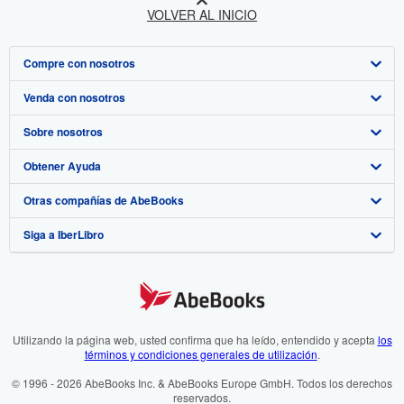
VOLVER AL INICIO
Compre con nosotros
Venda con nosotros
Búsqueda avanzada
Sobre nosotros
Colecciones
Comenzar a vender
Obtener Ayuda
Mi cuenta
Únase a nuestro programa de afiliados
Sobre IberLibro
Otras compañías de AbeBooks
Mis pedidos
Recomiende un vendedor
Medios
Preguntas frecuentes y guías
Siga a IberLibro
Ver carrito
Empleo
Atención al Cliente
AbeBooks.com
Política de Privacidad
AbeBooks.co.uk
Preferencias de cookies
AbeBooks.de
Aviso de cookies
AbeBooks.fr
Utilizando la página web, usted confirma que ha leído, entendido y acepta
los
términos y condiciones generales de utilización
.
Accesibilidad
AbeBooks.it
© 1996 - 2026 AbeBooks Inc. & AbeBooks Europe GmbH. Todos los derechos
reservados.