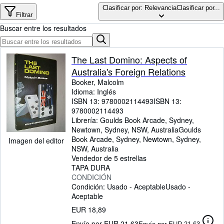
Colecciones
Clasificar por: Relevancia
Clasificar por...
Filtrar
Libros antiguos
Buscar entre los resultados
Arte y coleccionismo
Vendedores
The Last Domino: Aspects of
Australia's Foreign Relations
Comenzar a vender
Booker, Malcolm
Ayuda
Idioma: Inglés
ISBN 13:
9780002114493
ISBN 13:
CERRAR
9780002114493
Librería:
Goulds Book Arcade, Sydney,
Newtown, Sydney, NSW, Australia
Goulds
Book Arcade, Sydney
,
Newtown, Sydney,
Imagen del editor
NSW, Australia
Vendedor de 5 estrellas
TAPA DURA
CONDICIÓN
Condición: Usado - Aceptable
Usado -
Aceptable
EUR 18,89
Envío por EUR 21,63