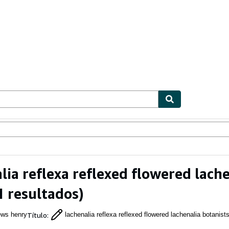
ionismo
Vendedores
Comenzar a vender
lia reflexa reflexed flowered lach
1 resultados)
Título
:
ews henry
lachenalia reflexa reflexed flowered lachenalia botanist