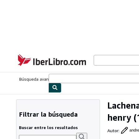
Pasar al contenido principal
IberLibro.com
Búsqueda avanzada
Colecciones
Libros antiguos
Arte y colecc
Lachena
Filtrar la búsqueda
henry
(
Buscar entre los resultados
Autor
:
andr