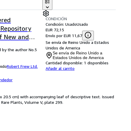
CONDICIÓN
ered
Condición: Usado
Usado
 Repository
EUR 72,15
Envío por EUR 11,67
of New and
Se envía de Reino Unido a Estados
Descriptions in
Unidos de America
d by the author No.5
æan System.
Se envía de Reino Unido a
Estados Unidos de America
Cantidad disponible:
1 disponibles
nido
Robert Frew Ltd.
Añadir al carrito
endedor
x 20.5 cm) with accompanying leaf of descriptive text. Issued
Rare Plants, Volume V, plate 299.