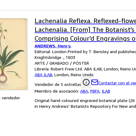
Lachenalia Reflexa. Reflexed-flow
Lachenalia. [From] The Botanist's
Comprising Colour'd Engravings 
ANDREWS, Henry.
Rare Plants Only. With Botanical 
Editorial: London Printed by T. Bensley and publishe
Latin and English after the Linn
Knightsbridge ., 1803
ARTE / GRABADO / PÓSTER
Librería:
Robert Frew Ltd. ABA ILAB, London, Reino U
ABA ILAB
,
London, Reino Unido
Contactar con el v
Vendedor de 5 estrellas
Miembro de asociación:
ABA
,
PBFA
,
ILAB
l vendedor
Original hand-coloured engraved botanical plate (26 
in Henry Andrews' Botanists Repository For New and 