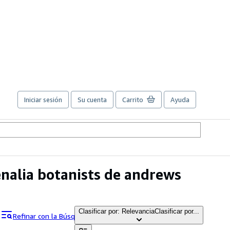
Iniciar sesión
Su cuenta
Carrito
Ayuda
enalia botanists de andrews
Clasificar por: Relevancia
Clasificar por...
Refinar con la Búsqueda avanzada
s