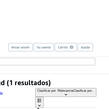
Iniciar sesión
Su cuenta
Carrito
Ayuda
gd
(1 resultados)
Clasificar por: Relevancia
Clasificar por...
da