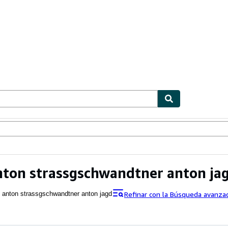
ionismo
Vendedores
Comenzar a vender
nton strassgschwandtner anton ja
Refinar con la Búsqueda avanza
f anton strassgschwandtner anton jagd