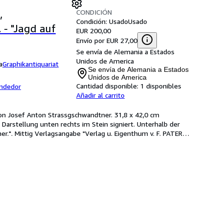
CONDICIÓN
,
Condición: Usado
Usado
 - "Jagd auf
EUR 200,00
Envío por EUR 27,00
Se envía de Alemania a Estados
Unidos de America
a
Graphikantiquariat
Se envía de Alemania a Estados
Unidos de America
Cantidad disponible:
1 disponibles
endedor
Añadir al carrito
Von Josef Anton Strassgschwandtner. 31,8 x 42,0 cm 
r Darstellung unten rechts im Stein signiert. Unterhalb der 
tner.". Mittig Verlagsangabe "Verlag u. Eigenthum v. F. PATER
…