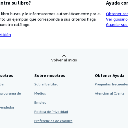
ntra su libro?
Ayuda co
 libro busca y le informaremos automáticamente por e-
Obtener co
nto un ejemplar que corresponda a sus criterios haga
Ver glosari
nuestro catálogo.
Guardar sus
tición
Volver al inicio
sotros
Sobre nosotros
Obtener Ayuda
der
Sobre IberLibro
Preguntas frecuentes
 programa de
Medios
Atención al Cliente
Empleo
vendedor
Política de Privacidad
Preferencias de cookies