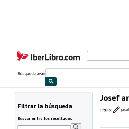
Pasar al contenido principal
IberLibro.com
Búsqueda avanzada
Colecciones
Libros antiguos
Arte y colecc
Josef a
Filtrar la búsqueda
Título
:
jose
Buscar entre los resultados