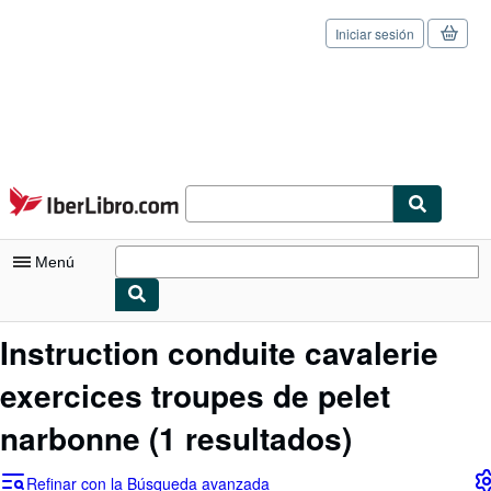
Iniciar sesión
Pasar al contenido principal
IberLibro.com
Menú
Mi cuenta
Instruction conduite cavalerie
Consultar mis pedidos
exercices troupes de pelet
Cerrar sesión
narbonne
(1 resultados)
Búsqueda avanzada
Refinar con la Búsqueda avanzada