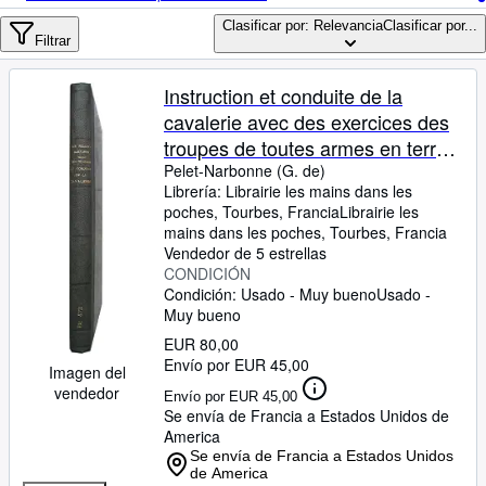
Colecciones
Clasificar por: Relevancia
Clasificar por...
Libros antiguos
Filtrar
Arte y coleccionismo
Instruction et conduite de la
Vendedores
cavalerie avec des exercices des
troupes de toutes armes en terrain
Comenzar a vender
varié. - Testament d'un cavalier
Pelet-Narbonne (G. de)
Librería:
Librairie les mains dans les
Ayuda
(traduit de l'allemand).
poches, Tourbes, Francia
Librairie les
CERRAR
mains dans les poches
,
Tourbes, Francia
Vendedor de 5 estrellas
CONDICIÓN
Condición: Usado - Muy bueno
Usado -
Muy bueno
EUR 80,00
Envío por EUR 45,00
Imagen del
vendedor
Envío por EUR 45,00
Se envía de Francia a Estados Unidos de
America
Se envía de Francia a Estados Unidos
de America