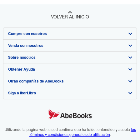
VOLVER AL INICIO
Compre con nosotros
Venda con nosotros
Búsqueda avanzada
Sobre nosotros
Colecciones
Comenzar a vender
Obtener Ayuda
Mi cuenta
Únase a nuestro programa de afiliados
Sobre IberLibro
Otras compañías de AbeBooks
Mis pedidos
Recomiende un vendedor
Medios
Preguntas frecuentes y guías
Siga a IberLibro
Ver carrito
Empleo
Atención al Cliente
AbeBooks.com
Política de Privacidad
AbeBooks.co.uk
Preferencias de cookies
AbeBooks.de
Aviso de cookies
AbeBooks.fr
Utilizando la página web, usted confirma que ha leído, entendido y acepta
los
términos y condiciones generales de utilización
.