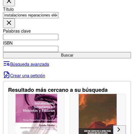
Colecciones
Título
Libros antiguos
Arte y coleccionismo
Palabras clave
Vendedores
Comenzar a vender
ISBN
Ayuda
Buscar
CERRAR
Búsqueda avanzada
Crear una petición
Resultado más cercano a su búsqueda