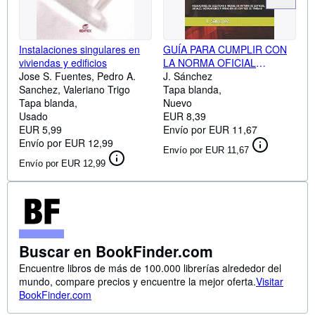
Instalaciones singulares en
GUÍA PARA CUMPLIR CON
viviendas y edificios
LA NORMA OFICIAL
Jose S. Fuentes, Pedro A.
MEXICANA NOM-001-STPS-
J. Sánchez
Sanchez, Valeriano Trigo
2008: OBLIGACIONES DE
Tapa blanda
Tapa blanda
SEGURIDAD E HIGIENE EN
Nuevo
Usado
MATERIA DE EDIFICIOS,
EUR 8,39
EUR 5,99
LOCALES, INSTALACIONES
Envío por EUR 11,67
Envío por EUR 12,99
Y ÁREAS EN LOS CENTROS
Envío por EUR 11,67
DE TRABAJO
Envío por EUR 12,99
Buscar en BookFinder.com
Encuentre libros de más de 100.000 librerías alrededor del
mundo, compare precios y encuentre la mejor oferta.
Visitar
BookFinder.com