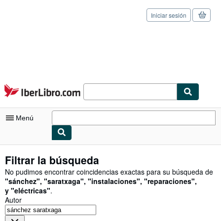
Iniciar sesión
Pasar al contenido principal
IberLibro.com
Menú
Mi cuenta
Filtrar la búsqueda
Consultar mis pedidos
No pudimos encontrar coincidencias exactas para su búsqueda de
"
sánchez
"
,
"
saratxaga
"
,
"
instalaciones
"
,
"
reparaciones
"
,
Cerrar sesión
y
"
eléctricas
"
.
Autor
Búsqueda avanzada