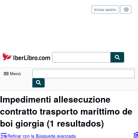
Iniciar sesión
Pasar al contenido principal
IberLibro.com
Menú
Mi cuenta
Impedimenti allesecuzione
Consultar mis pedidos
contratto trasporto marittimo de
Cerrar sesión
boi giorgia
(1 resultados)
Búsqueda avanzada
Refinar con la Búsqueda avanzada