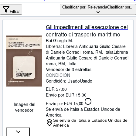
Colecciones
Clasificar por: Relevancia
Clasificar por...
Libros antiguos
Filtrar
Arte y coleccionismo
Gli impedimenti all'esecuzione del
Vendedores
contratto di trasporto marittimo
Boi Giorgia M.
Comenzar a vender
Librería:
Libreria Antiquaria Giulio Cesare
di Daniele Corradi, roma, RM, Italia
Libreria
Ayuda
Antiquaria Giulio Cesare di Daniele Corradi
,
roma, RM, Italia
CERRAR
Vendedor de 3 estrellas
CONDICIÓN
Condición: Usado
Usado
EUR 57,00
Envío por EUR 15,00
Imagen del
Envío por EUR 15,00
Se envía de Italia a Estados Unidos de
vendedor
America
Se envía de Italia a Estados Unidos de
America